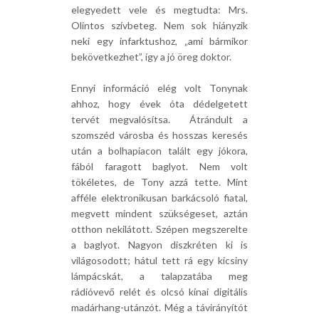
elegyedett vele és megtudta: Mrs.
Olintos szívbeteg. Nem sok hiányzik
neki egy infarktushoz, „ami bármikor
bekövetkezhet”, így a jó öreg doktor.
Ennyi információ elég volt Tonynak
ahhoz, hogy évek óta dédelgetett
tervét megvalósítsa. Átrándult a
szomszéd városba és hosszas keresés
után a bolhapiacon talált egy jókora,
fából faragott baglyot. Nem volt
tökéletes, de Tony azzá tette. Mint
afféle elektronikusan barkácsoló fiatal,
megvett mindent szükségeset, aztán
otthon nekilátott. Szépen megszerelte
a baglyot. Nagyon diszkréten ki is
világosodott; hátul tett rá egy kicsiny
lámpácskát, a talapzatába meg
rádióvevő relét és olcsó kínai digitális
madárhang-utánzót. Még a távirányítót