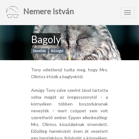
Nemere István
Toggl
navig
Bagoly
Novellák
Bűnügyi
Tony véletlenül tudta meg, hogy Mrs.
Olintos irtózik a baglyoktól.
Amúgy Tony szíve szerint távol tartotta
volna magát az öregasszonytól – a
környéken többen boszorkánynak
nevezték – mert csöppet sem volt
szerethető ember. Éppen ellenkezőleg:
Mrs. Olintos közutálatnak örvendett.
Előzőleg harminckét éven át vezetett
egy bentlakásos fiúiskolát a környéken.