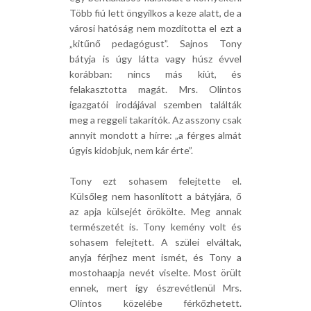
Több fiú lett öngyilkos a keze alatt, de a
városi hatóság nem mozdította el ezt a
„kitűnő pedagógust”. Sajnos Tony
bátyja is úgy látta vagy húsz évvel
korábban: nincs más kiút, és
felakasztotta magát. Mrs. Olintos
igazgatói irodájával szemben találták
meg a reggeli takarítók. Az asszony csak
annyit mondott a hírre: „a férges almát
úgyis kidobjuk, nem kár érte”.
Tony ezt sohasem felejtette el.
Külsőleg nem hasonlított a bátyjára, ő
az apja külsejét örökölte. Meg annak
természetét is. Tony kemény volt és
sohasem felejtett. A szülei elváltak,
anyja férjhez ment ismét, és Tony a
mostohaapja nevét viselte. Most örült
ennek, mert így észrevétlenül Mrs.
Olintos közelébe férkőzhetett.