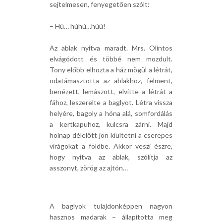
sejtelmesen, fenyegetően szólt:
– Hú… húhú…húú!
Az ablak nyitva maradt. Mrs. Olintos
elvágódott és többé nem mozdult.
Tony előbb elhozta a ház mögül a létrát,
odatámasztotta az ablakhoz, felment,
benézett, lemászott, elvitte a létrát a
fához, leszerelte a baglyot. Létra vissza
helyére, bagoly a hóna alá, somfordálás
a kertkapuhoz, kulcsra zárni. Majd
holnap délelőtt jön kiültetni a cserepes
virágokat a földbe. Akkor veszi észre,
hogy nyitva az ablak, szólítja az
asszonyt, zörög az ajtón…
A baglyok tulajdonképpen nagyon
hasznos madarak – állapította meg