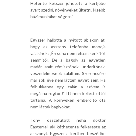
Hetente kétszer jöhetett a kertjébe
avart szedni, növényeket ültetni, kisebb
házi munkákat végezni.
Egyszer hallotta a nyitott ablakon át,
hogy az asszony telefonba mondja
valakinek: „Én soha nem féltem senkitől,
semmitől. De a bagoly az egyetlen
madár, amit rémisztőnek, undorítónak,
veszedelmesnek találtam. Szerencsére
már sok éve nem láttam egyet sem. Ha
felbukkanna egy, talán a szívem is
megállna rögtön!” Itt nem kellett ettől
tartania. A környéken emberöltő óta
nem láttak baglyokat.
Tony összefutott néha doktor
Easterrel, aki kéthetente felkereste az
asszonyt. Egyszer a kertben beszédbe