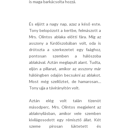
is maga barkácsolta hozzá.
És eljött a nagy nap, azaz a késő este.
Tony belopózott a kertbe, felmászott a
Mrs. Olintos ablaka előtti fára. Míg az
asszony a fürdőszobában volt, oda is
drótozta a szerkezetet egy faághoz,
pontosan szemben a hálószoba
ablakával. Aztán meglapult alant. Tudta,
eljön a pillanat, amikor az asszony már
hálóingben odajön becsukni az ablakot.
Most még szellőztet, de hamarosan…
Tony ujja a távirányítón volt.
Aztán elég volt talán tizenöt
másodperc. Mrs. Olintos megjelent az
ablaknyílásban, amikor vele szemben
kivilágosodott egy rémisztő állat. Két
szeme pirosan lüktetett és