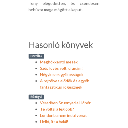
Tony elégedetten, és csöndesen
behúzta maga mögött a kaput.
Hasonló könyvek
Novellák
Meghökkentő mesék
Szép lövés volt, drágám!
Négykezes gyilkosságok
A rejtélyes elődök és egyéb
fantasztikus rögeszmék
Bűnügyi
Véredben Szunnyad a Hóhér
Te voltál a legjobb?
Londonba nem indul vonat
Helló, itt a halál!