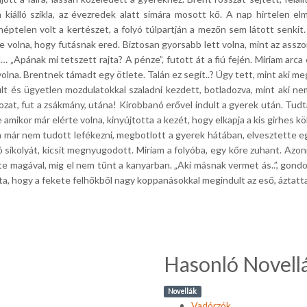
 kiálló szikla, az évezredek alatt simára mosott kő. A nap hirtelen el
e néptelen volt a kertészet, a folyó túlpartján a mezőn sem látott senki
 volna, hogy futásnak ered. Biztosan gyorsabb lett volna, mint az asszo
 „Apának mi tetszett rajta? A pénze”, futott át a fiú fején. Miriam arca 
volna. Brentnek támadt egy ötlete. Talán ez segít..? Úgy tett, mint aki me
lt és ügyetlen mozdulatokkal szaladni kezdett, botladozva, mint aki nem
ozat, fut a zsákmány, utána! Kirobbanó erővel indult a gyerek után. Tudta
 amikor már elérte volna, kinyújtotta a kezét, hogy elkapja a kis girhes 
 már nem tudott lefékezni, megbotlott a gyerek hátában, elvesztette e
dó sikolyát, kicsit megnyugodott. Miriam a folyóba, egy kőre zuhant. Az
tte magával, míg el nem tűnt a kanyarban. „Aki másnak vermet ás..”, gondo
a, hogy a fekete felhőkből nagy koppanásokkal megindult az eső, áztatta
Hasonló Novell
Novellák
Vadórzók