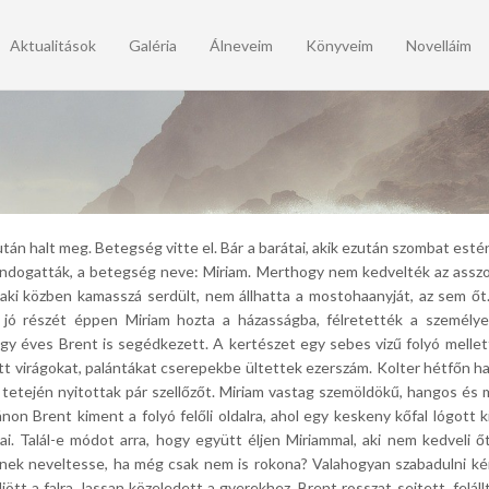
Aktualitások
Galéria
Álneveim
Könyveim
Novelláim
án halt meg. Betegség vitte el. Bár a barátai, akik ezután szombat esté
ndogatták, a betegség neve: Miriam. Merthogy nem kedvelték az asszony
 aki közben kamasszá serdült, nem állhatta a mostohaanyját, az sem ő
ke jó részét éppen Miriam hozta a házasságba, félretették a személye
égy éves Brent is segédkezett. A kertészet egy sebes vizű folyó mellet
t virágokat, palántákat cserepekbe ültettek ezerszám. Kolter hétfőn h
 tetején nyitottak pár szellőzőt. Miriam vastag szemöldökű, hangos é
ánon Brent kiment a folyó felőli oldalra, ahol egy keskeny kőfal lógott ki
. Talál-e módot arra, hogy együtt éljen Miriammal, aki nem kedveli őt
nek neveltesse, ha még csak nem is rokona? Valahogyan szabadulni kén
jött a falra, lassan közeledett a gyerekhez. Brent rosszat sejtett, felál