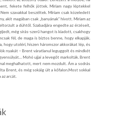
ment, fekete felhők jöttek. Miriam nagy léptekkel
t. Nem szavakkal beszéltek. Miriam csak közeledett
ny, akit magában csak „banyának” hívott. Miriam az
eltorzult a dühtől. Szabadjára engedte az érzéseit,
gijedt, még sírás-szerű hangot is kiadott, csakhogy
csak fél, de maga is biztos benne, hogy elkapják.
, hogy utoléri, hiszen háromszor akkorákat lép, és
kölök nyakát – Brent váratlanul leguggolt és mindkét
gyensúlyát… Mohó ujjai a levegőt markolták. Brent
onnal meghalhatott, mert nem mozdult. Ám a sodrás
lta Brent, és még sokáig ült a kőfalon.Most sokkal
 az arcát.
ák