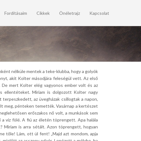
Fordításaim
Cikkek
Önéletrajz
Kapcsolat
nként nélküle mentek a teke-klubba, hogy a golyók
t, akit Kolter másodjára feleségül vett. Az első
t. De mert Kolter elég vagyonos ember volt és az
s ellentéteket. Miriam is dolgozott Kolter nagy
t terpeszkedett, az üvegházak csillogtak a napon,
alt meg, pénteken temették. Vasárnap a kertészet
s meglehetősen erőszakos nő volt, a munkások sem
 a víz fölé. A fiú az életén töprengett. Apa halála
? Miriam is arra sétált. Azon töprengett, hogyan
e tőle! Lám, ott ül fent! „Majd azt mondom, apja
lt, mielőtt az asszony odaér. Lenézett a mélybe, ha