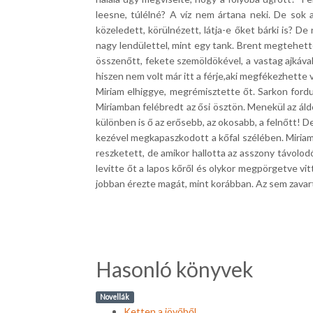
leesne, túlélné? A víz nem ártana neki. De sok a
közeledett, körülnézett, látja-e őket bárki is? D
nagy lendülettel, mint egy tank. Brent megtehette
összenőtt, fekete szemöldökével, a vastag ajkával…
hiszen nem volt már itt a férje,aki megfékezhette 
Miriam elhiggye, megrémisztette őt. Sarkon fordu
Miriamban felébredt az ősi ösztön. Menekül az áld
különben is ő az erősebb, az okosabb, a felnőtt! De
kezével megkapaszkodott a kőfal szélében. Miriam
reszketett, de amikor hallotta az asszony távolo
levitte őt a lapos kőről és olykor megpörgetve vi
jobban érezte magát, mint korábban. Az sem zavart
Hasonló könyvek
Novellák
Ketten a jövőből