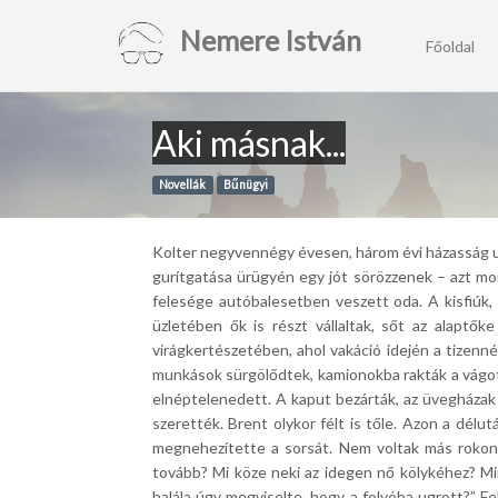
Nemere István
Főoldal
Aki másnak...
Novellák
Bűnügyi
Kolter negyvennégy évesen, három évi házasság ut
gurítgatása ürügyén egy jót sörözzenek – azt mo
felesége autóbalesetben veszett oda. A kisfiúk,
üzletében ők is részt vállaltak, sőt az alaptő
virágkertészetében, ahol vakáció idején a tizenn
munkások sürgölődtek, kamionokba rakták a vágot
elnéptelenedett. A kaput bezárták, az üvegházak
szerették. Brent olykor félt is tőle. Azon a délut
megnehezítette a sorsát. Nem voltak más rokonai
tovább? Mi köze neki az idegen nő kölykéhez? Mi
halála úgy megviselte, hogy a folyóba ugrott?” Fel