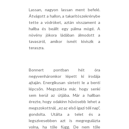
Lassan, nagyon lassan ment befelé.
Átvágott a hallon, a takarítószekrénybe
tette a vödröket, aztán visszament a
hallba és beállt egy pálma mögé. A
növény jókora ládában álmodott a
tavaszról, amikor ismét kiviszik a
teraszra.
Bonnert pontban hét óra
negyvenháromkor lépett ki irodája
ajtaján. Energikusan sietett le a benti
lépcsőn. Megszokta már, hogy senki
sem kerül az útjába. Már a hallban
érezte, hogy odakinn hűvösebb lehet a
megszokottnál, „ez az első igazi téli nap”,
gondolta. Utálta a telet és a
legszívesebben azt is megregulázta
volna, ha tőle függ. De nem tőle