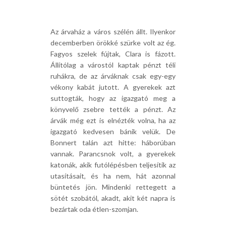
Az árvaház a város szélén állt. Ilyenkor
decemberben örökké szürke volt az ég.
Fagyos szelek fújtak, Clara is fázott.
Állítólag a várostól kaptak pénzt téli
ruhákra, de az árváknak csak egy-egy
vékony kabát jutott. A gyerekek azt
suttogták, hogy az igazgató meg a
könyvelő zsebre tették a pénzt. Az
árvák még ezt is elnézték volna, ha az
igazgató kedvesen bánik velük. De
Bonnert talán azt hitte: háborúban
vannak. Parancsnok volt, a gyerekek
katonák, akik futólépésben teljesítik az
utasításait, és ha nem, hát azonnal
büntetés jön. Mindenki rettegett a
sötét szobától, akadt, akit két napra is
bezártak oda étlen-szomjan.