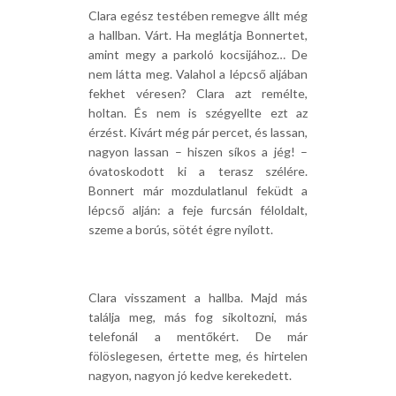
Clara egész testében remegve állt még
a hallban. Várt. Ha meglátja Bonnertet,
amint megy a parkoló kocsijához… De
nem látta meg. Valahol a lépcső aljában
fekhet véresen? Clara azt remélte,
holtan. És nem is szégyellte ezt az
érzést. Kivárt még pár percet, és lassan,
nagyon lassan – hiszen síkos a jég! –
óvatoskodott ki a terasz szélére.
Bonnert már mozdulatlanul feküdt a
lépcső alján: a feje furcsán féloldalt,
szeme a borús, sötét égre nyílott.
Clara visszament a hallba. Majd más
találja meg, más fog sikoltozni, más
telefonál a mentőkért. De már
fölöslegesen, értette meg, és hirtelen
nagyon, nagyon jó kedve kerekedett.