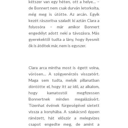
kétszer van egy héten, ott a helye… –
de Bonnert nem csak durván letorkolta,
még meg is ütötte. Az arcán. Egyik
kezét rászorítva szaladt ki aztán Clara a
folyosóra – már amikor Bonnert
engedélyt adott neki a távozásra. Más
gyerekektől tudta a lány, hogy ilyesmit
ők is átéltek már, nem is egyszer.
Clara arca mintha most is égett volna,
vörösen… A szégyenérzés visszatért.
Maga sem tudta, melyik pillanatban
döntötte el, hogy itt az idő, az alkalom,
hogy kamatostól megfizessen
Bonnertnek minden megalázásért.
Tizenhat évének fürgeségével sietett
vissza a konyhába. A szakácsnő éppen
ránézett, hát először a melegvizes
csapot engedte meg, de amint a