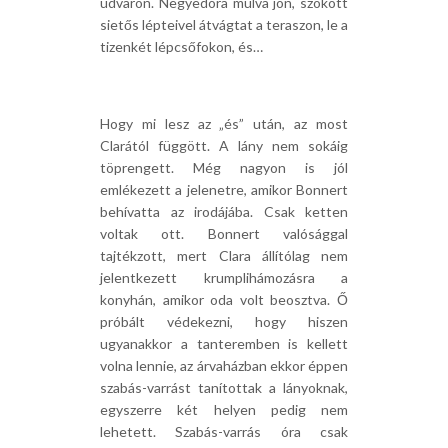
udvaron. Negyedóra múlva jön, szokott
sietős lépteivel átvágtat a teraszon, le a
tizenkét lépcsőfokon, és…
Hogy mi lesz az „és” után, az most
Clarától függött. A lány nem sokáig
töprengett. Még nagyon is jól
emlékezett a jelenetre, amikor Bonnert
behívatta az irodájába. Csak ketten
voltak ott. Bonnert valósággal
tajtékzott, mert Clara állítólag nem
jelentkezett krumplihámozásra a
konyhán, amikor oda volt beosztva. Ő
próbált védekezni, hogy hiszen
ugyanakkor a tanteremben is kellett
volna lennie, az árvaházban ekkor éppen
szabás-varrást tanítottak a lányoknak,
egyszerre két helyen pedig nem
lehetett. Szabás-varrás óra csak