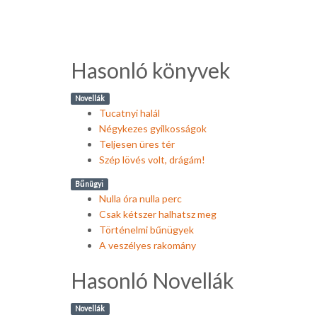
Hasonló könyvek
Novellák
Tucatnyi halál
Négykezes gyilkosságok
Teljesen üres tér
Szép lövés volt, drágám!
Bűnügyi
Nulla óra nulla perc
Csak kétszer halhatsz meg
Történelmi bűnügyek
A veszélyes rakomány
Hasonló Novellák
Novellák