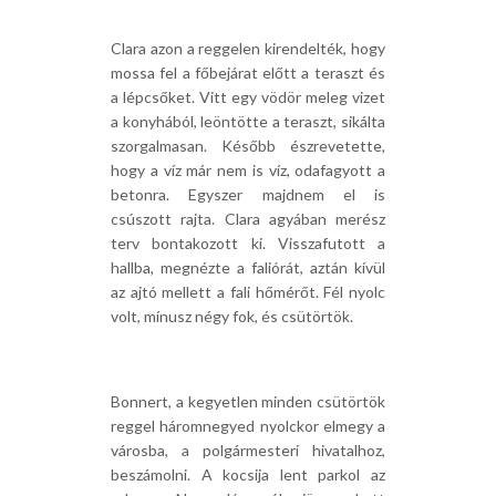
Clara azon a reggelen kirendelték, hogy
mossa fel a főbejárat előtt a teraszt és
a lépcsőket. Vitt egy vödör meleg vizet
a konyhából, leöntötte a teraszt, sikálta
szorgalmasan. Később észrevetette,
hogy a víz már nem is víz, odafagyott a
betonra. Egyszer majdnem el is
csúszott rajta. Clara agyában merész
terv bontakozott ki. Visszafutott a
hallba, megnézte a faliórát, aztán kívül
az ajtó mellett a fali hőmérőt. Fél nyolc
volt, mínusz négy fok, és csütörtök.
Bonnert, a kegyetlen minden csütörtök
reggel háromnegyed nyolckor elmegy a
városba, a polgármesteri hivatalhoz,
beszámolni. A kocsija lent parkol az