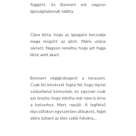
függött, és Bonnert ezt nagyon
igazságtalannak találta.
Clara látta, hogy az igazgató becsukja
maga mögött az ajtót. Máris utána
sietett. Nagyon remélte, hogy azt fogja
látni, amit akart.
Bonnert végigrobogott a teraszon.
Csak kis késéssel fogta fel, hogy léptei
szokatlanul könnyűek, és egyszer csak
azt érezte, hogy mintha már nem is érne
a betonhoz. Mert repült. A legfelső
lépcsőfokon egyszerűen átbukott, fejjel
előre zuhant az éles szélű fokokra…