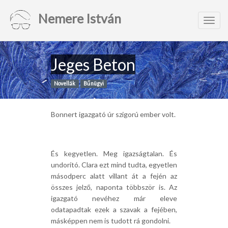
Nemere István
Toggl
navig
Jeges Beton
Novellák
Bűnügyi
Bonnert igazgató úr szigorú ember volt.
És kegyetlen. Meg igazságtalan. És
undorító. Clara ezt mind tudta, egyetlen
másodperc alatt villant át a fején az
összes jelző, naponta többször is. Az
igazgató nevéhez már eleve
odatapadtak ezek a szavak a fejében,
másképpen nem is tudott rá gondolni.