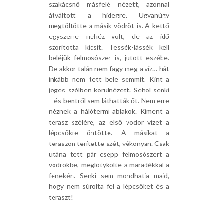
szakácsnő másfelé nézett, azonnal
átváltott a hidegre. Ugyanúgy
megtöltötte a másik vödröt is. A kettő
egyszerre nehéz volt, de az idő
szorította kicsit. Tessék-lássék kell
beléjük felmosószer is, jutott eszébe.
De akkor talán nem fagy meg a víz… hát
inkább nem tett bele semmit. Kint a
jeges szélben körülnézett. Sehol senki
– és bentről sem láthatták őt. Nem erre
néznek a hálótermi ablakok. Kiment a
terasz szélére, az első vödör vizet a
lépcsőkre öntötte. A másikat a
teraszon terítette szét, vékonyan. Csak
utána tett pár csepp felmosószert a
vödrökbe, meglötykölte a maradékkal a
fenekén. Senki sem mondhatja majd,
hogy nem súrolta fel a lépcsőket és a
teraszt!