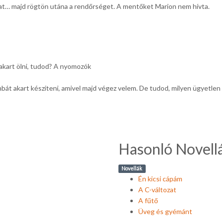
ókat… majd rögtön utána a rendőrséget. A mentőket Marion nem hívta.
akart ölni, tudod? A nyomozók
mbát akart készíteni, amivel majd végez velem. De tudod, milyen ügyetlen 
Hasonló Novell
Novellák
Én kicsi cápám
A C-változat
A fűtő
Üveg és gyémánt