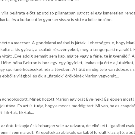
villa bejárata előtt az utolsó pillanatban ugrott el egy ismeretlen ren
karta, és a kudarc után gyorsan vissza is vitte a kölcsönzőbe.
g nézte a meccset. A gondolatai máshol is jártak. Lehetséges-e, hogy Mari
ökölte a kis gyárat, a családi részvényeket, meg a tengerparti nyaralót.
a vitát: „Eve addig semmit sem kap, míg te vagy a férje, te ingyenélő!” A
. Hébe-hóba Beltron is hoz egy-egy ügyfelet, leakasztja érte a jutalékot
 hogy sportmérkőzéseket néz a tévében. A hűtő mindig tele van dobozos s
ebből a világból, és ők, a „fiatalok” örökölnék Marion vagyonát…
san gondolkodott. Minek hozott Marion egy órát Eve-nek? És éppen most? M
ajd utána. És azt is tudja, hogy a meccs meddig tart. Mi van, ha ez csapd
? Tik-tak, tik-tak…
z órát felkapja és kirohanjon vele az udvarra, de elkésett. Igazából csak 
emmi sem maradt. Kirepültek az ablakok, sarkából fordult ki az ajtó, a bú