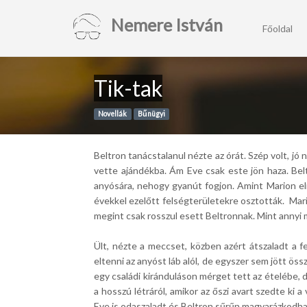
Nemere István
Főoldal
Tik-tak
Novellák
Bűnügyi
Beltron tanácstalanul nézte az órát. Szép volt, jó
vette ajándékba. Ám Eve csak este jön haza. Be
anyósára, nehogy gyanút fogjon. Amint Marion elm
évekkel ezelőtt felségterületekre osztották. Mari
megint csak rosszul esett Beltronnak. Mint annyi 
Ült, nézte a meccset, közben azért átszaladt a f
eltenni az anyóst láb alól, de egyszer sem jött ös
egy családi kiránduláson mérget tett az ételébe, 
a hosszú létráról, amikor az őszi avart szedte ki
Eve is odaszaladt és Beltron sűrűn magyarázkodha