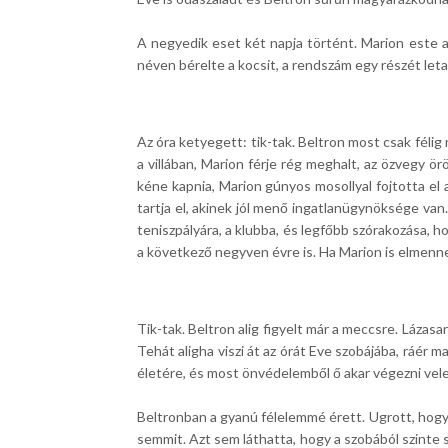
A negyedik eset két napja történt. Marion este a 
néven bérelte a kocsit, a rendszám egy részét leta
Az óra ketyegett: tik-tak. Beltron most csak féli
a villában, Marion férje rég meghalt, az özvegy ör
kéne kapnia, Marion gúnyos mosollyal fojtotta el 
tartja el, akinek jól menő ingatlanügynöksége van
teniszpályára, a klubba, és legfőbb szórakozása,
a következő negyven évre is. Ha Marion is elmenne 
Tik-tak. Beltron alig figyelt már a meccsre. Láza
Tehát aligha viszi át az órát Eve szobájába, ráér m
életére, és most önvédelemből ő akar végezni vele
Beltronban a gyanú félelemmé érett. Ugrott, hogy a
semmit. Azt sem láthatta, hogy a szobából szinte s