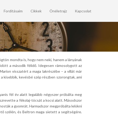
Fordításaim
Cikkek
Önéletrajz
Kapcsolat
e rögtön mondta is, hogy nem neki, hanem a lányának
dött a második félidő. Idegesen rámosolygott az
arion visszatért a maga lakrészébe – a villát már
g a kisebbik, kevésbé szép részben szorongtak, ami
yanis fél év alatt legalább négyszer próbálta meg
szrevette a fékolaj-tócsát a kocsi alatt. Másodszor
kimosták a gyomrát. Harmadszor megpróbálta lelökni
ető szélén, és Beltron maga sietett a segítségére.