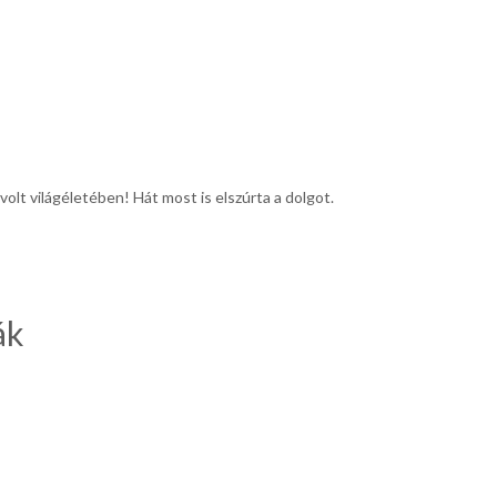
volt világéletében! Hát most is elszúrta a dolgot.
ák