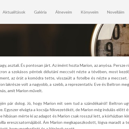
Aktualitások
Galéria
Álneveim
Könyveim
Novelláim
 nagy, asztali. És pontosan járt. Az imént hozta Marion, az anyósa. Persz
ltron a szokásos péntek délutáni meccsét nézte a tévében, most kezdő
ent, az órát a komódra tette, visszaült a fotelbe és nézte a meccset. M
on lakrésze volt a nagyobb, a szebb, a reprezentatív. Eve és Beltron me
más, amit Marion művelt.
ején pár dolog. Jó, hogy Marion mit sem tud a szándékairól! Beltron ug
sze. Egyszer elvágta a kocsija fékvezetékét, de Marion még indulás előtt é
de hibásan mérte ki az adagot és Marion csak rosszul lett, a kórházban 
 a villa ereszcsatornájából. Ám Marion megkapaszkodott, lógva maradt a t
tott, hogy megbotlott és a létrának esett.