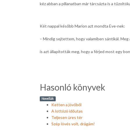
kéz abban a pillanatban már tárcsázta is a tűzolt
Két nappal később Marion azt mondta Eve-nek:
– Mindig sejtettem, hogy valamiben sántikál. Meg 
is azt állapították meg, hogy a férjed most egy bo
Hasonló könyvek
Novellák
Ketten a jövőből
A lottózó időutas
Teljesen üres tér
Szép lövés volt, drágám!