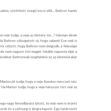
dszámú, sötétített üvegű kocsi elől… Beltron hamis
on már tudja: a veje az életére tör…? Hárman élnek
 Ha Beltron célozgatott rá, hogy valamit Eve-nek is
rra célzott, hogy Beltron nem dolgozik, a felesége
, de nem nagyon töri magát. Inkább naponta eljár a
örökkel. Beltronnak megfelelne ez az életmód akár
arion jól tudja, hogy a veje ilyenkor meccset néz.
a? Ha Marion tudja, hogy a veje hányszor tört már az
egy nagy fényvillanást látott, és már nem is érzett
torok és a szőnyeg is lángra kapott. Egy határozott