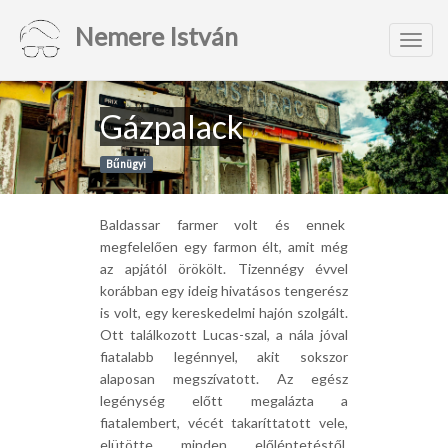
Nemere István
Toggl
navig
Gázpalack
Bűnügyi
Baldassar farmer volt és ennek
megfelelően egy farmon élt, amit még
az apjától örökölt. Tizennégy évvel
korábban egy ideig hivatásos tengerész
is volt, egy kereskedelmi hajón szolgált.
Ott találkozott Lucas-szal, a nála jóval
fiatalabb legénnyel, akit sokszor
alaposan megszívatott. Az egész
legénység előtt megalázta a
fiatalembert, vécét takaríttatott vele,
elütötte minden előléptetéstől.