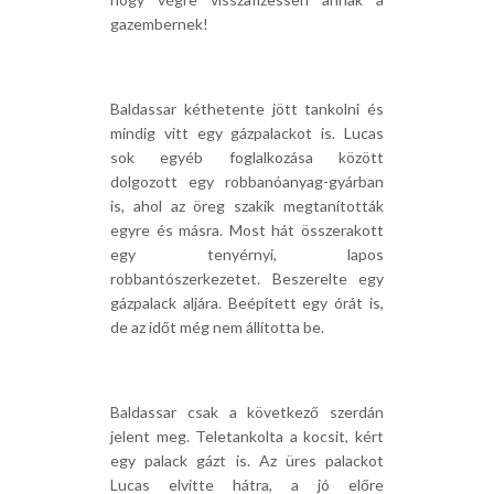
gazembernek!
Baldassar kéthetente jött tankolni és
mindig vitt egy gázpalackot is. Lucas
sok egyéb foglalkozása között
dolgozott egy robbanóanyag-gyárban
is, ahol az öreg szakik megtanították
egyre és másra. Most hát összerakott
egy tenyérnyi, lapos
robbantószerkezetet. Beszerelte egy
gázpalack aljára. Beépített egy órát is,
de az időt még nem állította be.
Baldassar csak a következő szerdán
jelent meg. Teletankolta a kocsit, kért
egy palack gázt is. Az üres palackot
Lucas elvitte hátra, a jó előre