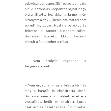
odakészített „speciális” palackot hozta
elő. A detonálási időpontot hajnali négy
órára állította be, akkor a farmer még
bizonyára alszik… „Remélem, már fel sem
ébred”, így Lucas. Hozta a palackot és
feltette a farmer kisteherautójára.
Baldassar fizetett. Ekkor közelről
bámult a fiatalember arcába:
– Nem szolgált régebben a
tengerészetnél?
– Nem én, soha! – rázta fejét a férfi és
még a hangját is elmásította kissé.
Baldassar nem szólt többet, eltette a
visszajárót, beült és elhajtott. Lucas
csak állt és nézett utána. Örült volna,