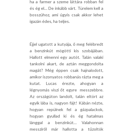
ha a farmer a szeme láttára robban fel
és ég el… De inkább várt. Türelem kell a
bosszúhoz, ami úgyis csak akkor lehet
igazán édes, ha teljes.
Éjjel ugatott a kutyája, ő meg felébredt
a benzinkút mögötti kis szobájában.
Hallott elmenni egy autót. Talán valaki
tankolni akart, de aztán meggondolta
magát? Még éppen csak hajnalodott,
amikor iszonyatos robbanás rázta meg a
kutat. Lucas érezte, ahogyan a
légnyomás viszi őt egyre messzebbre.
Az országúton landolt, talán eltört az
egyik lába is, nagyon fájt! Kábán nézte,
hogyan repülnek fel a gázpalackok,
hogyan gyullad ki és ég hatalmas
lánggal a benzinkút… Valahonnan
messziről már hallotta a tűzoltók