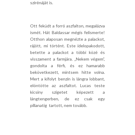
szirénáját is.
Ott feküdt a forró aszfalton, megalázva
ismét. Hát Baldassar mégis felismerte!
Otthon alaposan megnézte a palackot,
rájött, mi történt. Este idelopakodott,
betette a palackot a többi közé és
visszament a farmjára. „Nekem végem”,
gondolta a férfi, és ez hamarabb
bekövetkezett, mintsem hitte volna.
Mert a kifolyt benzin is lángra lobbant,
elöntötte az aszfaltot. Lucas teste
kicsiny szigetet képezett a
lángtengerben, de ez csak egy
pillanatig tartott, nem tovább.