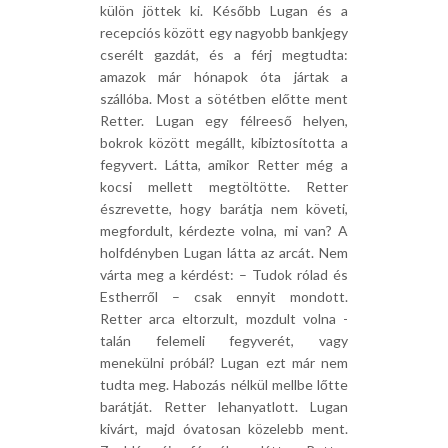
külön jöttek ki. Később Lugan és a
recepciós között egy nagyobb bankjegy
cserélt gazdát, és a férj megtudta:
amazok már hónapok óta jártak a
szállóba. Most a sötétben előtte ment
Retter. Lugan egy félreeső helyen,
bokrok között megállt, kibiztosította a
fegyvert. Látta, amikor Retter még a
kocsi mellett megtöltötte. Retter
észrevette, hogy barátja nem követi,
megfordult, kérdezte volna, mi van? A
holfdényben Lugan látta az arcát. Nem
várta meg a kérdést: – Tudok rólad és
Estherről – csak ennyit mondott.
Retter arca eltorzult, mozdult volna -
talán felemeli fegyverét, vagy
menekülni próbál? Lugan ezt már nem
tudta meg. Habozás nélkül mellbe lőtte
barátját. Retter lehanyatlott. Lugan
kivárt, majd óvatosan közelebb ment.