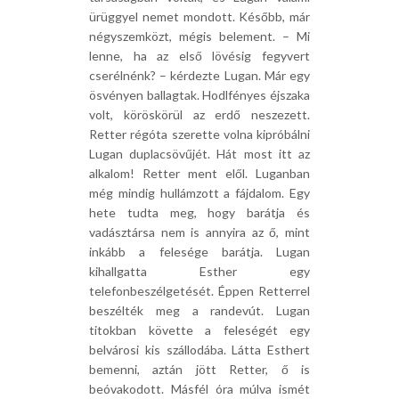
ürüggyel nemet mondott. Később, már
négyszemközt, mégis belement. – Mi
lenne, ha az első lövésig fegyvert
cserélnénk? – kérdezte Lugan. Már egy
ösvényen ballagtak. Hodlfényes éjszaka
volt, köröskörül az erdő neszezett.
Retter régóta szerette volna kipróbálni
Lugan duplacsövűjét. Hát most itt az
alkalom! Retter ment elől. Luganban
még mindig hullámzott a fájdalom. Egy
hete tudta meg, hogy barátja és
vadásztársa nem is annyira az ő, mint
inkább a felesége barátja. Lugan
kihallgatta Esther egy
telefonbeszélgetését. Éppen Retterrel
beszélték meg a randevút. Lugan
titokban követte a feleségét egy
belvárosi kis szállodába. Látta Esthert
bemenni, aztán jött Retter, ő is
beóvakodott. Másfél óra múlva ismét