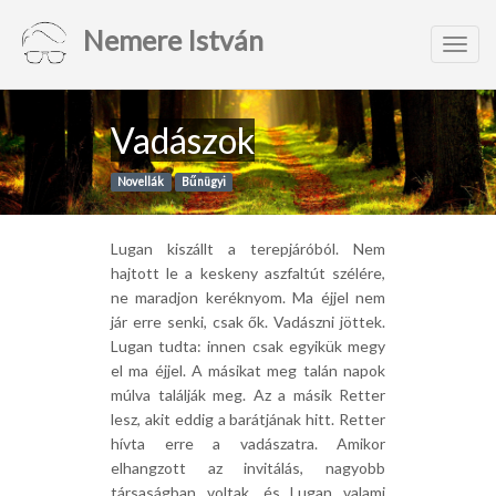
Nemere István
Toggl
navig
Vadászok
Novellák
Bűnügyi
Lugan kiszállt a terepjáróból. Nem
hajtott le a keskeny aszfaltút szélére,
ne maradjon keréknyom. Ma éjjel nem
jár erre senki, csak ők. Vadászni jöttek.
Lugan tudta: innen csak egyikük megy
el ma éjjel. A másikat meg talán napok
múlva találják meg. Az a másik Retter
lesz, akit eddig a barátjának hitt. Retter
hívta erre a vadászatra. Amikor
elhangzott az invitálás, nagyobb
társaságban voltak, és Lugan valami