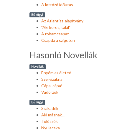
A lottózó időutas
Bűnügyi
Az Atlantisz-alapítvány
"Aki keres, talál"
A rohamcsapat
Csapda a szigeten
Hasonló Novellák
Novellák
Enyém az életed
Szervízakna
Cápa, cápa!
Vadórzók
Bűnügyi
Szakadék
Aki másnak...
Tolószék
Nyulacska