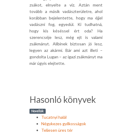
zsákot, elnyelte a víz. Aztán ment
tovább a másik vadászterületre, ahol
korábban bejelentette, hogy ma éjjel
vadászni fog, egyedül. Ki tudhatná,
hogy kis késéssel ért oda? Ha
szerencséje lesz, még ejt is valami
zsákmányt. Alibinek biztosan jó lesz,
legyen az akármi. Bár ami azt illeti –
gondolta Lugan – az igazi zsákmányt ma
már úgyis elejtette.
Hasonló könyvek
Novellák
Tucatnyi halál
Négykezes gyilkosságok
Teljesen üres tér