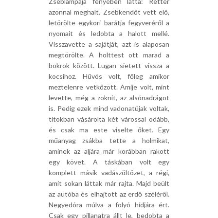
Zseblámpája fényében látta: Retter
azonnal meghalt. Zsebkendőt vett elő,
letörölte egykori barátja fegyveréről a
nyomait és ledobta a halott mellé.
Visszavette a sajátját, azt is alaposan
megtörölte. A holttest ott marad a
bokrok között. Lugan sietett vissza a
kocsihoz. Hűvös volt, főleg amikor
meztelenre vetkőzött. Amije volt, mint
levette, még a zoknit, az alsónadrágot
is. Pedig ezek mind vadonatújak voltak,
titokban vásárolta két várossal odább,
és csak ma este viselte őket. Egy
műanyag zsákba tette a holmikat,
aminek az aljára már korábban rakott
egy követ. A táskában volt egy
komplett másik vadászöltözet, a régi,
amit sokan láttak már rajta. Majd beült
az autóba és elhajtott az erdő széléről.
Negyedóra múlva a folyó hídjára ért.
Csak egy pillanatra állt le, bedobta a