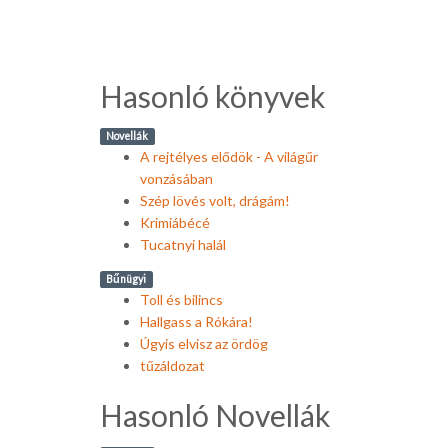
Hasonló könyvek
Novellák
A rejtélyes elődök - A világűr
vonzásában
Szép lövés volt, drágám!
Krimiábécé
Tucatnyi halál
Bűnügyi
Toll és bilincs
Hallgass a Rókára!
Úgyis elvisz az ördög
tűzáldozat
Hasonló Novellák