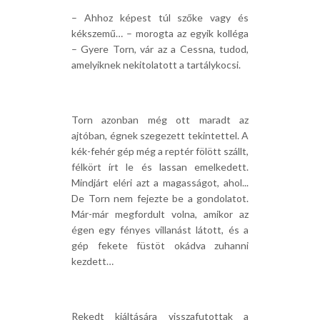
– Ahhoz képest túl szőke vagy és
kékszemű… – morogta az egyik kolléga
– Gyere Torn, vár az a Cessna, tudod,
amelyiknek nekitolatott a tartálykocsi.
Torn azonban még ott maradt az
ajtóban, égnek szegezett tekintettel. A
kék-fehér gép még a reptér fölött szállt,
félkört írt le és lassan emelkedett.
Mindjárt eléri azt a magasságot, ahol...
De Torn nem fejezte be a gondolatot.
Már-már megfordult volna, amikor az
égen egy fényes villanást látott, és a
gép fekete füstöt okádva zuhanni
kezdett…
Rekedt kiáltására visszafutottak a