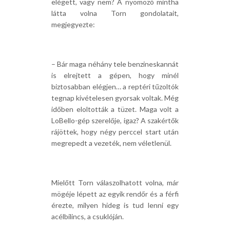
elégett, vagy nem? A nyomozó mintha
látta volna Torn gondolatait,
megjegyezte:
– Bár maga néhány tele benzineskannát
is elrejtett a gépen, hogy minél
biztosabban elégjen… a reptéri tűzoltók
tegnap kivételesen gyorsak voltak. Még
időben eloltották a tüzet. Maga volt a
LoBello-gép szerelője, igaz? A szakértők
rájöttek, hogy négy perccel start után
megrepedt a vezeték, nem véletlenül.
Mielőtt Torn válaszolhatott volna, már
mögéje lépett az egyik rendőr és a férfi
érezte, milyen hideg is tud lenni egy
acélbilincs, a csuklóján.