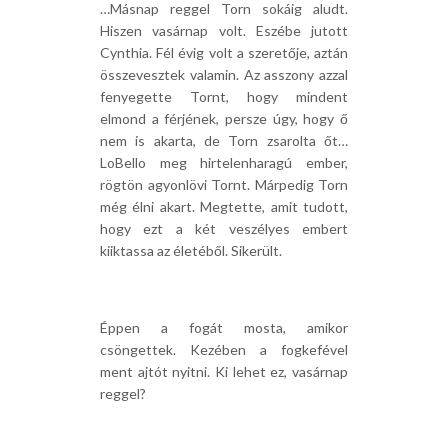
…Másnap reggel Torn sokáig aludt.
Hiszen vasárnap volt. Eszébe jutott
Cynthia. Fél évig volt a szeretője, aztán
összevesztek valamin. Az asszony azzal
fenyegette Tornt, hogy mindent
elmond a férjének, persze úgy, hogy ő
nem is akarta, de Torn zsarolta őt…
LoBello meg hirtelenharagú ember,
rögtön agyonlövi Tornt. Márpedig Torn
még élni akart. Megtette, amit tudott,
hogy ezt a két veszélyes embert
kiiktassa az életéből. Sikerült.
Éppen a fogát mosta, amikor
csöngettek. Kezében a fogkefével
ment ajtót nyitni. Ki lehet ez, vasárnap
reggel?