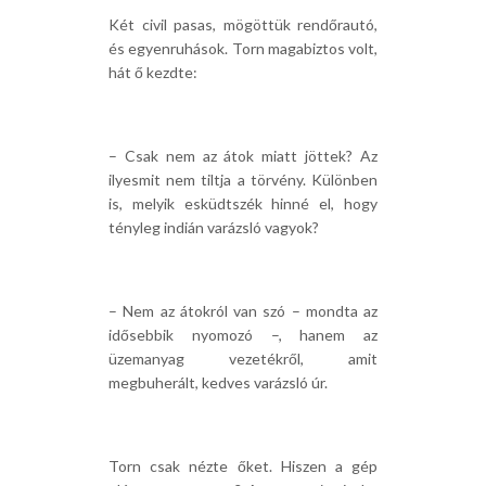
Két civil pasas, mögöttük rendőrautó,
és egyenruhások. Torn magabiztos volt,
hát ő kezdte:
– Csak nem az átok miatt jöttek? Az
ilyesmit nem tiltja a törvény. Különben
is, melyik esküdtszék hinné el, hogy
tényleg indián varázsló vagyok?
– Nem az átokról van szó – mondta az
idősebbik nyomozó –, hanem az
üzemanyag vezetékről, amit
megbuherált, kedves varázsló úr.
Torn csak nézte őket. Hiszen a gép