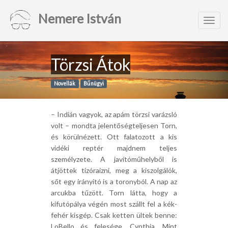
Nemere István
Toggl
navig
Törzsi Átok
Novellák
Bűnügyi
– Indián vagyok, az apám törzsi varázsló
volt – mondta jelentőségteljesen Torn,
és körülnézett. Ott falatozott a kis
vidéki reptér majdnem teljes
személyzete. A javítóműhelyből is
átjöttek tízóraizni, meg a kiszolgálók,
sőt egy irányító is a toronyból. A nap az
arcukba tűzött. Torn látta, hogy a
kifutópálya végén most szállt fel a kék-
fehér kisgép. Csak ketten ültek benne:
LoBello és felesége, Cynthia. Mint