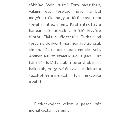
többiek. Volt valami Torn hangjában,
valami ősi, torokból jövő, amiből
megértették, hogy a férfi most nem
tréfál, mint az imént. Kirohantak hát a
hangár elé, nézték a lefelé kígyózó
füstöt. Elállt a lélegzetük. Tudták, mi
történik, de ilyent még nem láttak, csak
filmen. Hát ez ott most nem film volt.
Amikor eltűnt szemük elől a gép – az
irányítók is láthatták a toronyból, mert
hallották, hogy szirénázva elindultak a
tűzoltók és a mentők – Torn megvonta
a vállát:
– Piszkoskodott velem a pasas, hát
megátkoztam, és ennyi.