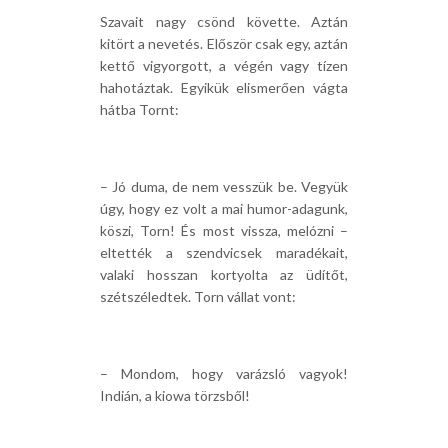
Szavait nagy csönd követte. Aztán
kitört a nevetés. Először csak egy, aztán
kettő vigyorgott, a végén vagy tízen
hahotáztak. Egyikük elismerően vágta
hátba Tornt:
– Jó duma, de nem vesszük be. Vegyük
úgy, hogy ez volt a mai humor-adagunk,
köszi, Torn! És most vissza, melózni –
eltették a szendvicsek maradékait,
valaki hosszan kortyolta az üdítőt,
szétszéledtek. Torn vállat vont:
– Mondom, hogy varázsló vagyok!
Indián, a kiowa törzsből!