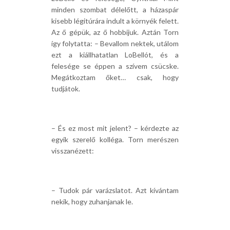
minden szombat délelőtt, a házaspár
kisebb légitúrára indult a környék felett.
Az ő gépük, az ő hobbijuk. Aztán Torn
így folytatta: – Bevallom nektek, utálom
ezt a kiállhatatlan LoBellót, és a
felesége se éppen a szívem csücske.
Megátkoztam őket… csak, hogy
tudjátok.
– És ez most mit jelent? – kérdezte az
egyik szerelő kolléga. Torn merészen
visszanézett:
– Tudok pár varázslatot. Azt kívántam
nekik, hogy zuhanjanak le.