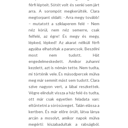
férfi lépteit. Sötét volt és senki sem járt
arra. A sorompót megkerülték. Clara
megtorpant oldalt: - Arra megy tovább!
– mutatott a sziklaperem felé – Nem
néz körül, nem néz semerre, csak
felfelé, az égre! És megy és megy,
lépked, lépked! Az akarat nélküli férfi
agyába elhatoltak a parancsok. Beszélni
most nem tudott. Hát
engedelmeskedett. Amikor zuhanni
kezdett, azt is némán tette. Nem tudta,
mi történik vele. És másodpercek múlva
meg már semmit mást sem tudott. Clara
szíve nagyon vert, a lábai reszkettek.
Végre elindult vissza a ház felé és tudta,
ott már csak egyetlen feladata van:
eltűntetni a sörösüveget. Talán elássa a
kertben. És már előre örült, látva lánya
arcán a mosolyt, amikor napok múlva
megérti: kiszabadultak a rabságból.