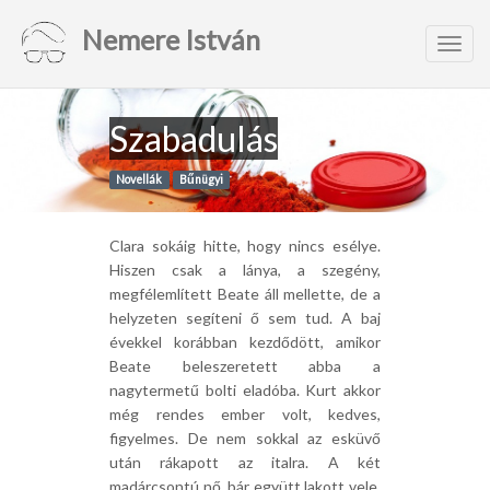
Nemere István
Toggl
navig
Szabadulás
Novellák
Bűnügyi
Clara sokáig hitte, hogy nincs esélye.
Hiszen csak a lánya, a szegény,
megfélemlített Beate áll mellette, de a
helyzeten segíteni ő sem tud. A baj
évekkel korábban kezdődött, amikor
Beate beleszeretett abba a
nagytermetű bolti eladóba. Kurt akkor
még rendes ember volt, kedves,
figyelmes. De nem sokkal az esküvő
után rákapott az italra. A két
madárcsontú nő, bár együtt lakott vele,