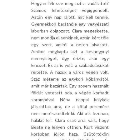
Hogyan fékezze meg azt a vadállatot?
Számos lehetőséget végiggondolt.
Aztán egy nap rájött, mit kell tennie.
Gyermekkori barátnője egy vegyészeti
laborban dolgozott. Clara megeskette,
nem mondja el senkinek, aztán kért tőle
egy szert, amiről a neten olvasott.
Amikor megkapta azt a késhegynyi
mennyiséget, úgy őrizte, akár egy
kincset. És az is volt: a szabadulásukat
rejtette. A házuk a város végén volt.
Száz méterre az egykori kőbányától,
amit már bezártak. Egy sosem használt
földút vetetett oda, a végén korhadt
sorompóval. Néha nappal kölykök
játszottak arra, de a kőfal peremére
nem merészkedtek ki. Aki ott lezuhan,
halálát leli. Clara csak arra várt, hogy
Beate ne legyen otthon, Kurt viszont
korábban jöjjön haza. Csütörtökön