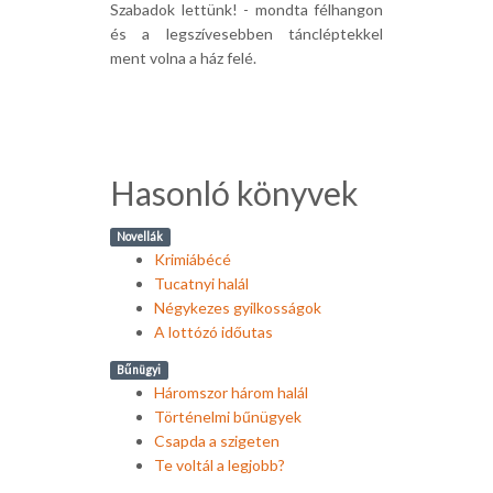
Szabadok lettünk! - mondta félhangon
és a legszívesebben táncléptekkel
ment volna a ház felé.
Hasonló könyvek
Novellák
Krimiábécé
Tucatnyi halál
Négykezes gyilkosságok
A lottózó időutas
Bűnügyi
Háromszor három halál
Történelmi bűnügyek
Csapda a szigeten
Te voltál a legjobb?