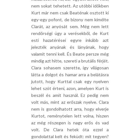
nem sokat tehetett. Az utóbbi időkben
Kurt már nem csak Beaténak osztott ki
egy-egy pofont, de bizony nem kímélte
Clarát, az anyósát sem. Még nem lett
rendőrségi ügy a verésekből, de Kurt
esti hazatérései egyre inkább azt
jelezték anyának és lányának, hogy
valamit tenni kell. És Beate persze még
mindig azt hitte, szereti a brutális férjét.
Clara sohasem szerette, így világosan
látta a dolgot és hamar arra a belátásra
jutott, hogy Kurttal csak egy nyelven
lehet szót érteni, azon, amelyen Kurt is
beszél és amit használ. Ez pedig nem
volt más, mint az erőszak nyelve. Clara
nem is gondolhatott arra, hogy elverje
Kurtot, reménytelen lett volna, hiszen
az még részegen is nagy erős és vad
volt. De Clara hetek óta ezzel a
gondolattal kelt és feküdt: mit tegyen?