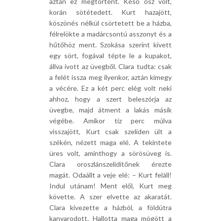
aztán ez megtörtént. Késő ősz volt,
korán sötétedett. Kurt hazajött,
köszönés nélkül csörtetett be a házba,
félrelökte a madárcsontú asszonyt és a
hűtőhöz ment. Szokása szerint kivett
egy sört, fogával tépte le a kupakot,
állva ivott az üvegből. Clara tudta: csak
a felét issza meg ilyenkor, aztán kimegy
a vécére. Ez a két perc elég volt neki
ahhoz, hogy a szert beleszórja az
üvegbe, majd átment a lakás másik
végébe. Amikor tíz perc múlva
visszajött, Kurt csak szelíden ült a
székén, nézett maga elé. A tekintete
üres volt, aminthogy a sörösüveg is.
Clara oroszlánszelidítőnek érezte
magát. Odaállt a veje elé: – Kurt feláll!
Indul utánam! Ment elől, Kurt meg
követte. A szer elvette az akaratát.
Clara kivezette a házból, a földútra
kanyarodott. Hallotta maga mögött a