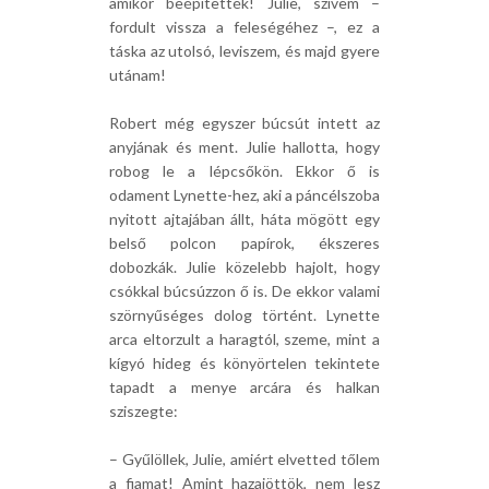
amikor beépítették! Julie, szívem –
fordult vissza a feleségéhez –, ez a
táska az utolsó, leviszem, és majd gyere
utánam!
Robert még egyszer búcsút intett az
anyjának és ment. Julie hallotta, hogy
robog le a lépcsőkön. Ekkor ő is
odament Lynette-hez, aki a páncélszoba
nyitott ajtajában állt, háta mögött egy
belső polcon papírok, ékszeres
dobozkák. Julie közelebb hajolt, hogy
csókkal búcsúzzon ő is. De ekkor valami
szörnyűséges dolog történt. Lynette
arca eltorzult a haragtól, szeme, mint a
kígyó hideg és könyörtelen tekintete
tapadt a menye arcára és halkan
sziszegte:
– Gyűlöllek, Julie, amiért elvetted tőlem
a fiamat! Amint hazajöttök, nem lesz