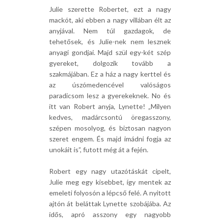
Julie szerette Robertet, ezt a nagy
mackót, aki ebben a nagy villában élt az
anyjával. Nem túl gazdagok, de
tehetősek, és Julie-nek nem lesznek
anyagi gondjai. Majd szül egy-két szép
gyereket, dolgozik tovább a
szakmájában. Ez a ház a nagy kerttel és
az úszómedencével valóságos
paradicsom lesz a gyerekeknek. No és
itt van Robert anyja, Lynette! „Milyen
kedves, madárcsontú öregasszony,
szépen mosolyog, és biztosan nagyon
szeret engem. És majd imádni fogja az
unokáit is”, futott még át a fején.
Robert egy nagy utazótáskát cipelt,
Julie meg egy kisebbet, így mentek az
emeleti folyosón a lépcső felé. A nyitott
ajtón át beláttak Lynette szobájába. Az
idős, apró asszony egy nagyobb