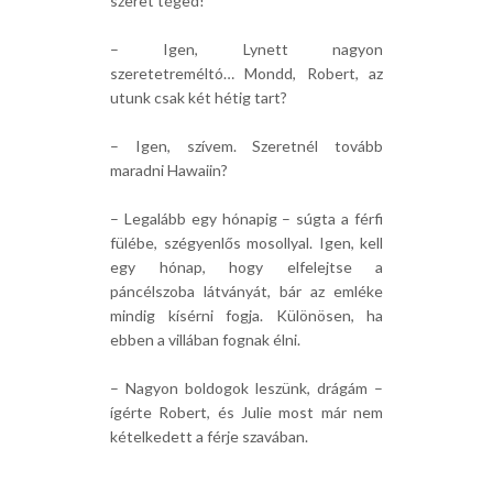
szeret téged!
– Igen, Lynett nagyon
szeretetreméltó… Mondd, Robert, az
utunk csak két hétig tart?
– Igen, szívem. Szeretnél tovább
maradni Hawaiin?
– Legalább egy hónapig – súgta a férfi
fülébe, szégyenlős mosollyal. Igen, kell
egy hónap, hogy elfelejtse a
páncélszoba látványát, bár az emléke
mindig kísérni fogja. Különösen, ha
ebben a villában fognak élni.
– Nagyon boldogok leszünk, drágám –
ígérte Robert, és Julie most már nem
kételkedett a férje szavában.