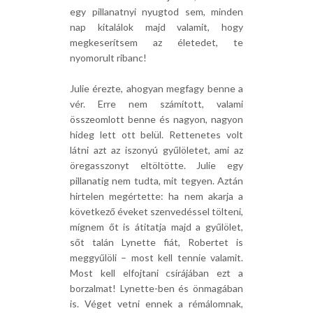
egy pillanatnyi nyugtod sem, minden
nap kitalálok majd valamit, hogy
megkeserítsem az életedet, te
nyomorult ribanc!
Julie érezte, ahogyan megfagy benne a
vér. Erre nem számított, valami
összeomlott benne és nagyon, nagyon
hideg lett ott belül. Rettenetes volt
látni azt az iszonyú gyűlöletet, ami az
öregasszonyt eltöltötte. Julie egy
pillanatig nem tudta, mit tegyen. Aztán
hirtelen megértette: ha nem akarja a
következő éveket szenvedéssel tölteni,
mígnem őt is átitatja majd a gyűlölet,
sőt talán Lynette fiát, Robertet is
meggyűlöli – most kell tennie valamit.
Most kell elfojtani csírájában ezt a
borzalmat! Lynette-ben és önmagában
is. Véget vetni ennek a rémálomnak,