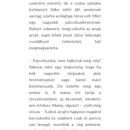
szekrény méretű, de a szoba sarkába
befalazott fülke előtt állt, amelynek
vastag, szürke acélajtaja tárva volt. Mint
egy nagyobb páncélszekrénynek.
Robert odament, megcsókolta az anyja
arcát, majd kifelé jövet látta felesége
csodálkozó tekintetét, hát
megmagyarázta:
– Páncélszoba, nem hallottál még róla?
Akkora, mint egy teakonyha, hogy ha
kell, nagyobb tárgyakat, akár
festményeket vagy bármi mást
betehessünk. De belefér még egy
ember is. A mama ott tartja a
részvényeinket, az ékszereit, mindent,
ami értékes. Mama, vigyázz! – szólt még
vissza – Tudod, az ajtó hajlamos magától
becsukódni és odabent csak öt percre
van levegő, mondták a cég emberei,