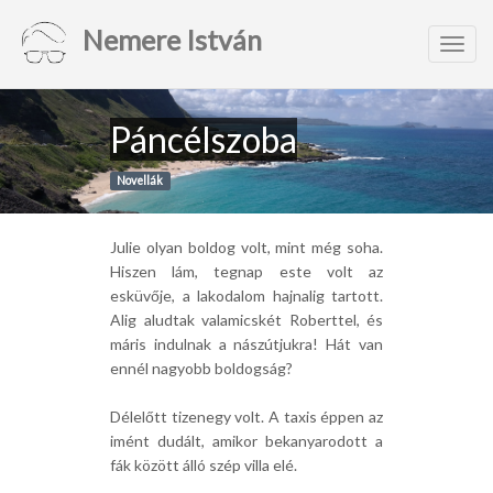
Nemere István
Toggl
navig
Páncélszoba
Novellák
Julie olyan boldog volt, mint még soha.
Hiszen lám, tegnap este volt az
esküvője, a lakodalom hajnalig tartott.
Alig aludtak valamicskét Roberttel, és
máris indulnak a nászútjukra! Hát van
ennél nagyobb boldogság?
Délelőtt tizenegy volt. A taxis éppen az
imént dudált, amikor bekanyarodott a
fák között álló szép villa elé.