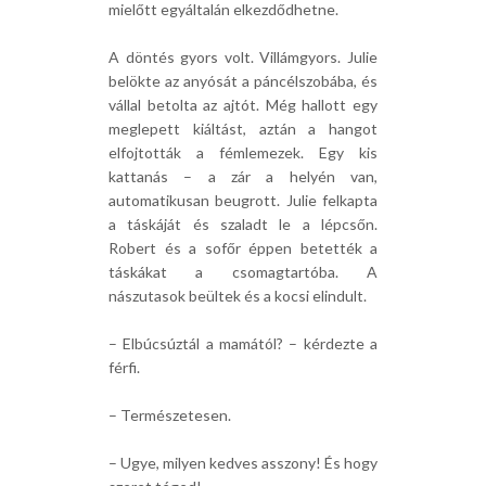
mielőtt egyáltalán elkezdődhetne.
A döntés gyors volt. Villámgyors. Julie
belökte az anyósát a páncélszobába, és
vállal betolta az ajtót. Még hallott egy
meglepett kiáltást, aztán a hangot
elfojtották a fémlemezek. Egy kis
kattanás – a zár a helyén van,
automatikusan beugrott. Julie felkapta
a táskáját és szaladt le a lépcsőn.
Robert és a sofőr éppen betették a
táskákat a csomagtartóba. A
nászutasok beültek és a kocsi elindult.
– Elbúcsúztál a mamától? – kérdezte a
férfi.
– Természetesen.
– Ugye, milyen kedves asszony! És hogy