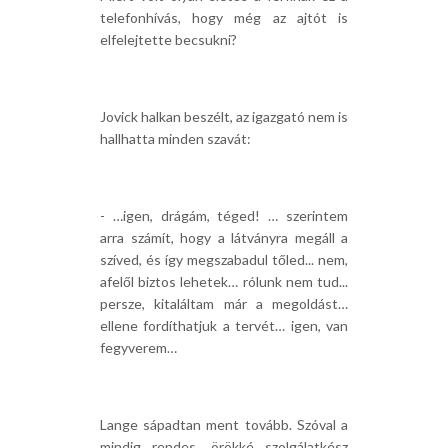
telefonhívás, hogy még az ajtót is
elfelejtette becsukni?
Jovick halkan beszélt, az igazgató nem is
hallhatta minden szavát:
- …igen, drágám, téged! … szerintem
arra számít, hogy a látványra megáll a
szíved, és így megszabadul tőled... nem,
afelől biztos lehetek… rólunk nem tud...
persze, kitaláltam már a megoldást…
ellene fordíthatjuk a tervét… igen, van
fegyverem…
Lange sápadtan ment tovább. Szóval a
mindig rendes, örökké szolgálatkész