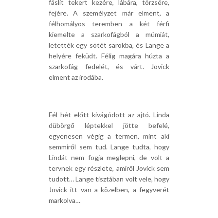
fáslit tekert kezére, lábára, törzsére,
fejére. A személyzet már elment, a
félhomályos teremben a két férfi
kiemelte a szarkofágból a múmiát,
letették egy sötét sarokba, és Lange a
helyére feküdt. Félig magára húzta a
szarkofág fedelét, és várt. Jovick
elment az irodába.
Fél hét előtt kivágódott az ajtó. Linda
dübörgő léptekkel jötte befelé,
egyenesen végig a termen, mint aki
semmiről sem tud. Lange tudta, hogy
Lindát nem fogja meglepni, de volt a
tervnek egy részlete, amiről Jovick sem
tudott… Lange tisztában volt vele, hogy
Jovick itt van a közelben, a fegyverét
markolva…