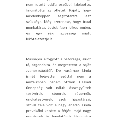
nem jutott eddig eszébe! Ízlelgette,
finomította az ötletét. Rájött, hogy
mindenképpen segítőtársra lesz
szüksége. Még szerencse, hogy fiatal
munkatársa, Jovick igen lelkes ember,
és egy régi szívesség miatt
lekötelezettje is…
Másnapra elfogyott a bátorsága, aludt
rá, átgondolta, és megrettent a saját
„gonoszságától”. De vasárnap Linda
ismét leégette, ezúttal nem a
múzeumban, hanem otthon. Családi
ünnepség volt náluk, összegyűltek
testvérek, sógorok, sógornők,
unokatestvérek, azok házastársai,
szóval tele volt a nagy ebédlő. Linda
provokálni kezdte a férjét, majd nagy
gesztusok és legyintések közepette