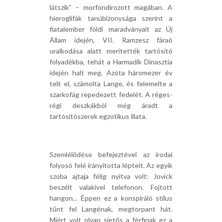
látszik” – morfondírozott magában. A
hieroglifák tanúbizonysága szerint a
fiatalember földi maradványait az Új
Állam idején, VII. Ramzesz fáraó
uralkodása alatt merítették tartósító
folyadékba, tehát a Harmadik Dinasztia
idején halt meg. Azóta háromezer év
telt el, számolta Lange, és felemelte a
szarkofág repedezett fedelét. A réges-
régi deszkákból még áradt a
tartósítószerek egzotikus illata.
Szemlélődése befejeztével az irodai
folyosó felé irányította lépteit. Az egyik
szoba ajtaja félig nyitva volt: Jovick
beszélt valakivel telefonon. Fojtott
hangon… Éppen ez a konspiráló stílus
tűnt fel Langénak, megtorpant hát.
Miért volt olyan sietős a férfinak ez a