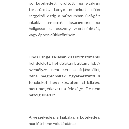
jó, kötekedett, ordított, és gyakran
tört-zúzott. Lange menekült előle:
reggeltől estig a múzeumban üldögélt
inkább, semmint hazamenjen és
hallgassa az asszony zsörtölődését,
vagy éppen dühkitöréseit.
Linda Lange teljesen kiszámíthatatlanul
hol délelőtt, hol délután bukkant fel. A
személyzet nem mert az útjába állni,
néha megpróbálták figyelmeztetni a
főnöküket, hogy készüljön fel lelkileg,
mert megérkezett a felesége. De nem
mindig sikerült.
A veszekedés, a kiabálás, a kötekedés,
már lételeme volt Lindának.