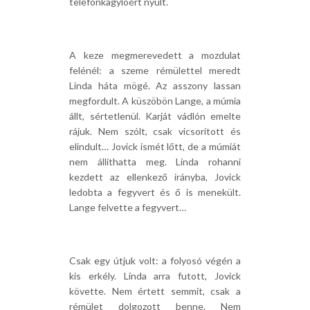
telefonkagylóért nyúlt.
A keze megmerevedett a mozdulat
felénél: a szeme rémülettel meredt
Linda háta mögé. Az asszony lassan
megfordult. A küszöbön Lange, a múmia
állt, sértetlenül. Karját vádlón emelte
rájuk. Nem szólt, csak vicsorított és
elindult… Jovick ismét lőtt, de a múmiát
nem állíthatta meg. Linda rohanni
kezdett az ellenkező irányba, Jovick
ledobta a fegyvert és ő is menekült.
Lange felvette a fegyvert…
Csak egy útjuk volt: a folyosó végén a
kis erkély. Linda arra futott, Jovick
követte. Nem értett semmit, csak a
rémület dolgozott benne. Nem