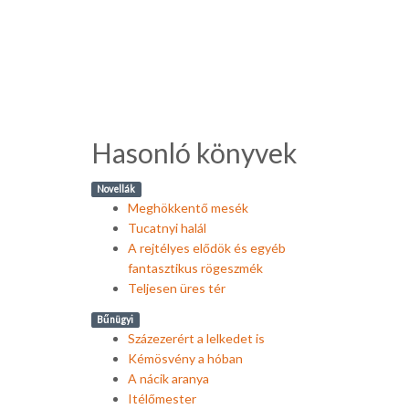
Hasonló könyvek
Novellák
Meghökkentő mesék
Tucatnyi halál
A rejtélyes elődök és egyéb
fantasztikus rögeszmék
Teljesen üres tér
Bűnügyi
Százezerért a lelkedet is
Kémösvény a hóban
A nácik aranya
Itélőmester