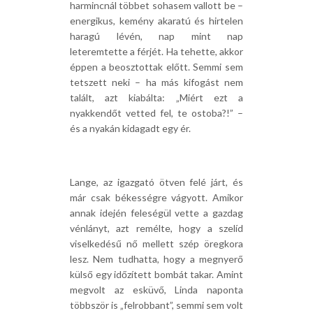
harmincnál többet sohasem vallott be –
energikus, kemény akaratú és hirtelen
haragú lévén, nap mint nap
leteremtette a férjét. Ha tehette, akkor
éppen a beosztottak előtt. Semmi sem
tetszett neki – ha más kifogást nem
talált, azt kiabálta: „Miért ezt a
nyakkendőt vetted fel, te ostoba?!” –
és a nyakán kidagadt egy ér.
Lange, az igazgató ötven felé járt, és
már csak békességre vágyott. Amikor
annak idején feleségül vette a gazdag
vénlányt, azt remélte, hogy a szelíd
viselkedésű nő mellett szép öregkora
lesz. Nem tudhatta, hogy a megnyerő
külső egy időzített bombát takar. Amint
megvolt az esküvő, Linda naponta
többször is „felrobbant”, semmi sem volt