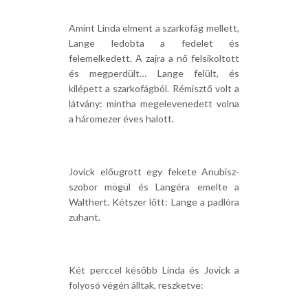
Amint Linda elment a szarkofág mellett,
Lange ledobta a fedelet és
felemelkedett. A zajra a nő felsikoltott
és megperdült… Lange felült, és
kilépett a szarkofágból. Rémisztő volt a
látvány: mintha megelevenedett volna
a háromezer éves halott.
Jovick előugrott egy fekete Anubisz-
szobor mögül és Langéra emelte a
Walthert. Kétszer lőtt: Lange a padlóra
zuhant.
Két perccel később Linda és Jovick a
folyosó végén álltak, reszketve: