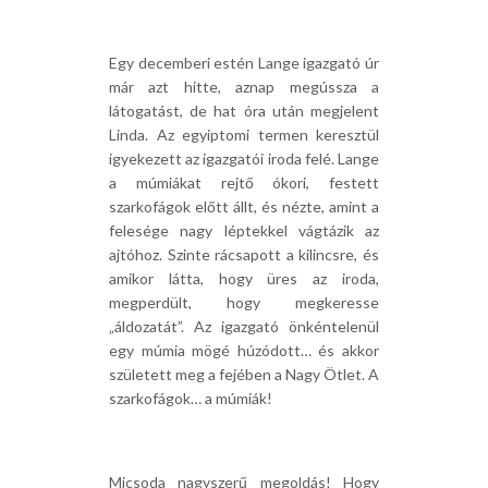
Egy decemberi estén Lange igazgató úr
már azt hitte, aznap megússza a
látogatást, de hat óra után megjelent
Linda. Az egyiptomi termen keresztül
igyekezett az igazgatói iroda felé. Lange
a múmiákat rejtő ókori, festett
szarkofágok előtt állt, és nézte, amint a
felesége nagy léptekkel vágtázik az
ajtóhoz. Szinte rácsapott a kilincsre, és
amikor látta, hogy üres az iroda,
megperdült, hogy megkeresse
„áldozatát”. Az igazgató önkéntelenül
egy múmia mögé húzódott… és akkor
született meg a fejében a Nagy Ötlet. A
szarkofágok… a múmiák!
Micsoda nagyszerű megoldás! Hogy