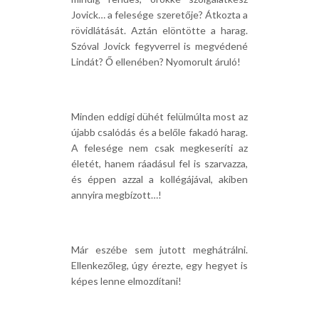
Jovick… a felesége szeretője? Átkozta a
rövidlátását. Aztán elöntötte a harag.
Szóval Jovick fegyverrel is megvédené
Lindát? Ő ellenében? Nyomorult áruló!
Minden eddigi dühét felülmúlta most az
újabb csalódás és a belőle fakadó harag.
A felesége nem csak megkeseríti az
életét, hanem ráadásul fel is szarvazza,
és éppen azzal a kollégájával, akiben
annyira megbízott…!
Már eszébe sem jutott meghátrálni.
Ellenkezőleg, úgy érezte, egy hegyet is
képes lenne elmozdítani!