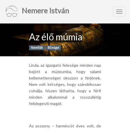
Nemere István
Toggl
navig
Az élő múmia
Novellák
Bűnügyi
Linda, az igazgató felesége minden nap
bejött a múzeumba, hogy valami
kellemetlenséget okozzon a férjének.
Nem volt kétséges, hogy szándékosan
csinálja, hiszen láthatta, hogy a férfi
minden alkalommal a rosszullétig
felidegesíti magát.
Az asszony – harmincöt éves volt, de