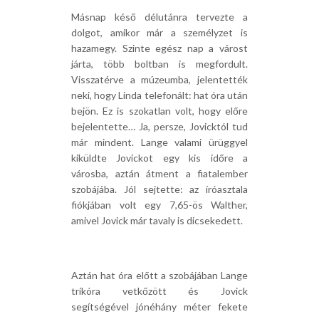
Másnap késő délutánra tervezte a
dolgot, amikor már a személyzet is
hazamegy. Szinte egész nap a várost
járta, több boltban is megfordult.
Visszatérve a múzeumba, jelentették
neki, hogy Linda telefonált: hat óra után
bejön. Ez is szokatlan volt, hogy előre
bejelentette… Ja, persze, Jovicktól tud
már mindent. Lange valami ürüggyel
kiküldte Jovickot egy kis időre a
városba, aztán átment a fiatalember
szobájába. Jól sejtette: az íróasztala
fiókjában volt egy 7,65-ös Walther,
amivel Jovick már tavaly is dicsekedett.
Aztán hat óra előtt a szobájában Lange
trikóra vetkőzött és Jovick
segítségével jónéhány méter fekete