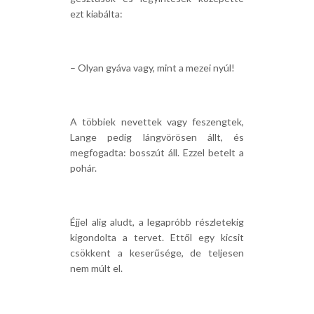
ezt kiabálta:
– Olyan gyáva vagy, mint a mezei nyúl!
A többiek nevettek vagy feszengtek,
Lange pedig lángvörösen állt, és
megfogadta: bosszút áll. Ezzel betelt a
pohár.
Éjjel alig aludt, a legapróbb részletekig
kigondolta a tervet. Ettől egy kicsit
csökkent a keserűsége, de teljesen
nem múlt el.