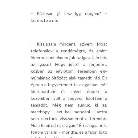
– Biztosan jó lesz így, drágám? –
kérdezte a nő.
– Kitaláltam mindent, szívem. Most
telefonálok a rendőrségre, és amint
ideérnek, mi elmondjuk az igazat, érted,
az igazat! Hogy jöttél a férjedért,
közben az egyiptomi teremben egy
múmiának öltözött alak támadt rád. Én
éppen a fegyveremet tisztogattam, hát
iderohantam és mivel éppen a
kezemben volt a fegyver, lelőttem a
támadót. Még nem tudjuk, ki az,
merthogy – ezt kell mondani – azóta
sem mertünk visszamenni a terembe.
Nem felejted el, drágám? Én is ugyanezt
fogom vallani! – mondta, és a falon lógó