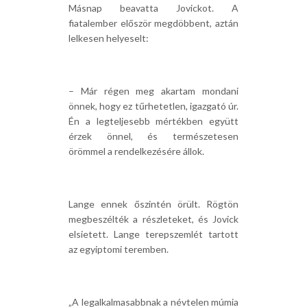
Másnap beavatta Jovickot. A
fiatalember először megdöbbent, aztán
lelkesen helyeselt:
– Már régen meg akartam mondani
önnek, hogy ez tűrhetetlen, igazgató úr.
Én a legteljesebb mértékben együtt
érzek önnel, és természetesen
örömmel a rendelkezésére állok.
Lange ennek őszintén örült. Rögtön
megbeszélték a részleteket, és Jovick
elsietett. Lange terepszemlét tartott
az egyiptomi teremben.
„A legalkalmasabbnak a névtelen múmia