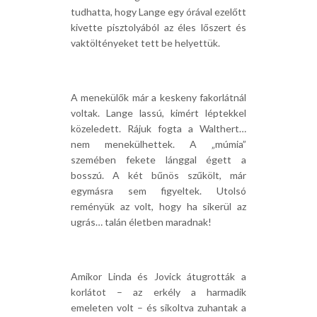
tudhatta, hogy Lange egy órával ezelőtt
kivette pisztolyából az éles lőszert és
vaktöltényeket tett be helyettük.
A menekülők már a keskeny fakorlátnál
voltak. Lange lassú, kimért léptekkel
közeledett. Rájuk fogta a Walthert…
nem menekülhettek. A „múmia”
szemében fekete lánggal égett a
bosszú. A két bűnös szűkölt, már
egymásra sem figyeltek. Utolsó
reményük az volt, hogy ha sikerül az
ugrás… talán életben maradnak!
Amikor Linda és Jovick átugrották a
korlátot – az erkély a harmadik
emeleten volt – és sikoltva zuhantak a