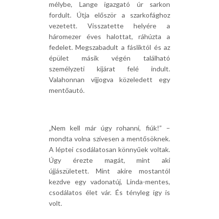
mélybe, Lange igazgató úr sarkon
fordult. Útja először a szarkofághoz
vezetett. Visszatette helyére a
háromezer éves halottat, ráhúzta a
fedelet. Megszabadult a fásliktól és az
épület másik végén található
személyzeti kijárat felé indult.
Valahonnan vijjogva közeledett egy
mentőautó.
„Nem kell már úgy rohanni, fiúk!” –
mondta volna szívesen a mentősöknek.
A léptei csodálatosan könnyűek voltak.
Úgy érezte magát, mint aki
újjászületett. Mint akire mostantól
kezdve egy vadonatúj, Linda-mentes,
csodálatos élet vár. És tényleg így is
volt.