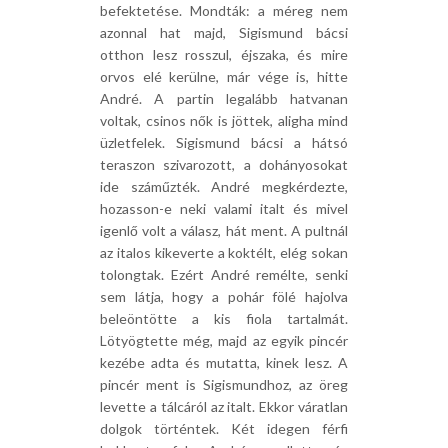
befektetése. Mondták: a méreg nem
azonnal hat majd, Sigismund bácsi
otthon lesz rosszul, éjszaka, és mire
orvos elé kerülne, már vége is, hitte
André. A partin legalább hatvanan
voltak, csinos nők is jöttek, aligha mind
üzletfelek. Sigismund bácsi a hátsó
teraszon szivarozott, a dohányosokat
ide száműzték. André megkérdezte,
hozasson-e neki valami italt és mivel
igenlő volt a válasz, hát ment. A pultnál
az italos kikeverte a koktélt, elég sokan
tolongtak. Ezért André remélte, senki
sem látja, hogy a pohár fölé hajolva
beleöntötte a kis fiola tartalmát.
Lötyögtette még, majd az egyik pincér
kezébe adta és mutatta, kinek lesz. A
pincér ment is Sigismundhoz, az öreg
levette a tálcáról az italt. Ekkor váratlan
dolgok történtek. Két idegen férfi