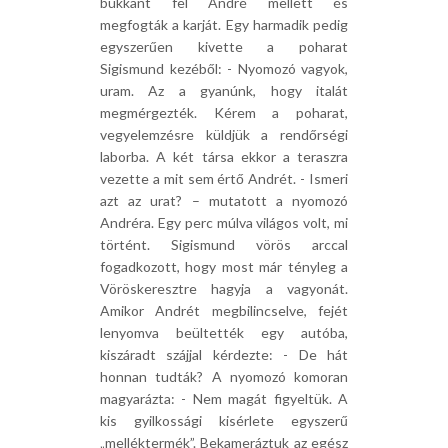
bukkant fel André mellett és
megfogták a karját. Egy harmadik pedig
egyszerűen kivette a poharat
Sigismund kezéből: - Nyomozó vagyok,
uram. Az a gyanúnk, hogy italát
megmérgezték. Kérem a poharat,
vegyelemzésre küldjük a rendőrségi
laborba. A két társa ekkor a teraszra
vezette a mit sem értő Andrét. - Ismeri
azt az urat? – mutatott a nyomozó
Andréra. Egy perc múlva világos volt, mi
történt. Sigismund vörös arccal
fogadkozott, hogy most már tényleg a
Vöröskeresztre hagyja a vagyonát.
Amikor Andrét megbilincselve, fejét
lenyomva beültették egy autóba,
kiszáradt szájjal kérdezte: - De hát
honnan tudták? A nyomozó komoran
magyarázta: - Nem magát figyeltük. A
kis gyilkossági kisérlete egyszerű
„melléktermék”. Bekameráztuk az egész