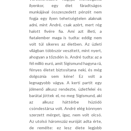
ilyenkor, egy élet fáradtságos
munkájával összeszedett pénzét nem
fogja egy ilyen tehetségtelen alaknak
adni, mint André, csak azért, mert rég
halott fivére fia. Ami azt illeti, a
fiatalember maga is tudta: eddig nem
volt túl sikeres az életben. Az üzleti
világban többször veszített, mint nyert,
ahogyan a tőzsdén is. André tudta: az a
fél millió euró, amit Sigismund hagyna rá,
fényes életet biztosítana neki, és még
dolgoznia sem kéne! Ez volt a
legnagyobb vágya. A kerti partit egy
jólmenő alkusz rendezte, üzletfelei és
barátai jöttek el, no meg Sigismund, aki
az alkusz háttérbe húzódó
csöndestársa volt. André elég könnyen
szerzett mérget, igaz, nem volt olcsó.
Az utolsó háromszáz euróját adta érte,
de remélte: ez lesz élete legjobb