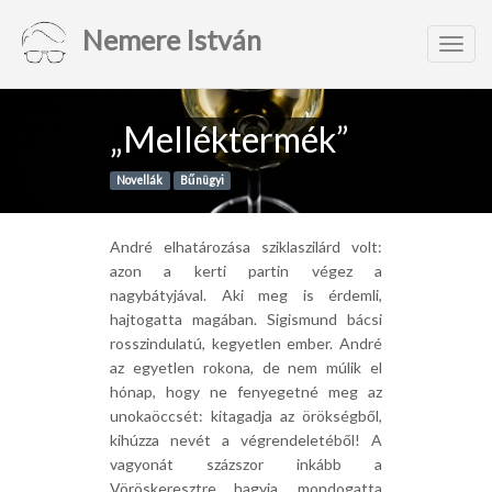
Nemere István
Toggl
navig
„Melléktermék”
Novellák
Bűnügyi
André elhatározása sziklaszilárd volt:
azon a kerti partin végez a
nagybátyjával. Aki meg is érdemli,
hajtogatta magában. Sigismund bácsi
rosszindulatú, kegyetlen ember. André
az egyetlen rokona, de nem múlik el
hónap, hogy ne fenyegetné meg az
unokaöccsét: kitagadja az örökségből,
kihúzza nevét a végrendeletéből! A
vagyonát százszor inkább a
Vöröskeresztre hagyja, mondogatta