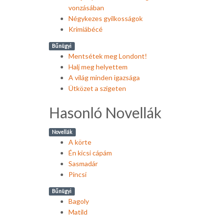
vonzásában
Négykezes gyilkosságok
Krimiábécé
Bűnügyi
Mentsétek meg Londont!
Halj meg helyettem
A világ minden igazsága
Ütközet a szigeten
Hasonló Novellák
Novellák
A körte
Én kicsi cápám
Sasmadár
Pincsi
Bűnügyi
Bagoly
Matild