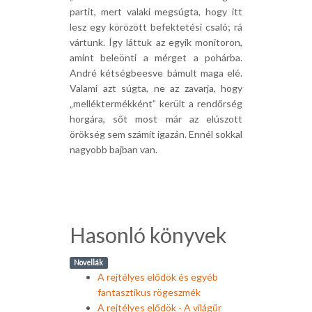
partit, mert valaki megsúgta, hogy itt
lesz egy körözött befektetési csaló; rá
vártunk. Így láttuk az egyik monitoron,
amint beleönti a mérget a pohárba.
André kétségbeesve bámult maga elé.
Valami azt súgta, ne az zavarja, hogy
„melléktermékként” került a rendőrség
horgára, sőt most már az elúszott
örökség sem számít igazán. Ennél sokkal
nagyobb bajban van.
Hasonló könyvek
Novellák
A rejtélyes elődök és egyéb
fantasztikus rögeszmék
A rejtélyes elődök - A világűr