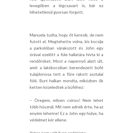
levegőben a légcsavart is, bár ez
hihetetlenül gyorsan forgott.
Manuela tudta, hogy őt keresik, de nem
futott el. Megtehette volna, kis kocsija
a parkolóban várakozott és John egy
órával ezelőtt a füle hallatára hívta ki a
rendőröket. Most a napernyő alatt ült,
amit a lakókocsiban berendezett büfé
tulajdonosa tett a fűre rakott asztalai
fölé. Burt halkan mondta, miközben ők
ketten közeledtek a büféhez:
– Öregem, milyen csinos! Nem lehet
több húsznál. Mit nem adnék érte, ha az
enyém lehetne! Ez a John egy hülye, ha
védelmet kér ellene.
Yates nem volt ilyen optimista: