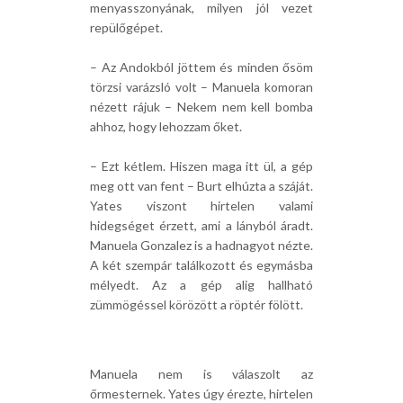
menyasszonyának, milyen jól vezet
repülőgépet.
– Az Andokból jöttem és minden ősöm
törzsi varázsló volt – Manuela komoran
nézett rájuk – Nekem nem kell bomba
ahhoz, hogy lehozzam őket.
– Ezt kétlem. Hiszen maga itt ül, a gép
meg ott van fent – Burt elhúzta a száját.
Yates viszont hirtelen valami
hidegséget érzett, ami a lányból áradt.
Manuela Gonzalez is a hadnagyot nézte.
A két szempár találkozott és egymásba
mélyedt. Az a gép alig hallható
zümmögéssel körözött a röptér fölött.
Manuela nem is válaszolt az
őrmesternek. Yates úgy érezte, hirtelen