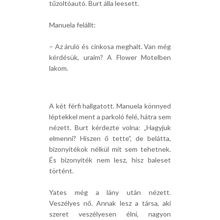
tűzoltóautó. Burt álla leesett.
Manuela felállt:
– Az áruló és cinkosa meghalt. Van még
kérdésük, uraim? A Flower Motelben
lakom.
A két férfi hallgatott. Manuela könnyed
léptekkel ment a parkoló felé, hátra sem
nézett. Burt kérdezte volna: „Hagyjuk
elmenni? Hiszen ő tette”, de belátta,
bizonyítékok nélkül mit sem tehetnek.
És bizonyíték nem lesz, hisz baleset
történt.
Yates még a lány után nézett.
Veszélyes nő. Annak lesz a társa, aki
szeret veszélyesen élni, nagyon