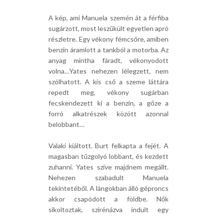
A kép, ami Manuela szemén át a férfiba
sugárzott, most leszűkült egyetlen apró
részletre. Egy vékony fémcsőre, amiben
benzin áramlott a tankból a motorba. Az
anyag mintha fáradt, vékonyodott
volna…Yates nehezen lélegzett, nem
szólhatott. A kis cső a szeme láttára
repedt meg, vékony sugárban
fecskendezett ki a benzin, a gőze a
forró alkatrészek között azonnal
belobbant…
Valaki kiáltott. Burt felkapta a fejét. A
magasban tűzgolyó lobbant, és kezdett
zuhanni. Yates szíve majdnem megállt.
Nehezen szabadult Manuela
tekintetéből. A lángokban álló géproncs
akkor csapódott a földbe. Nők
sikoltoztak, szirénázva indult egy