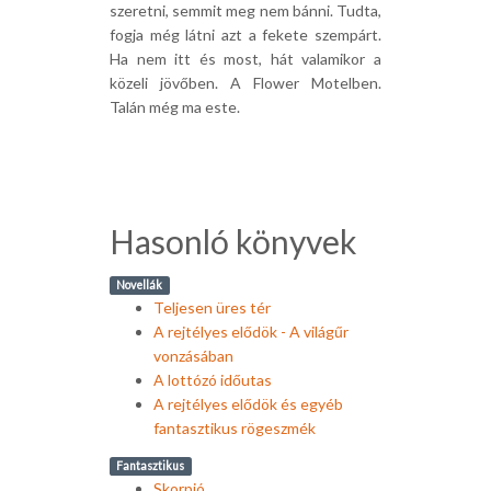
szeretni, semmit meg nem bánni. Tudta,
fogja még látni azt a fekete szempárt.
Ha nem itt és most, hát valamikor a
közeli jövőben. A Flower Motelben.
Talán még ma este.
Hasonló könyvek
Novellák
Teljesen üres tér
A rejtélyes elődök - A világűr
vonzásában
A lottózó időutas
A rejtélyes elődök és egyéb
fantasztikus rögeszmék
Fantasztikus
Skorpió