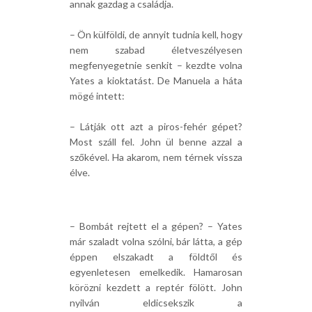
annak gazdag a családja.
– Ön külföldi, de annyit tudnia kell, hogy
nem szabad életveszélyesen
megfenyegetnie senkit – kezdte volna
Yates a kioktatást. De Manuela a háta
mögé intett:
– Látják ott azt a piros-fehér gépet?
Most száll fel. John ül benne azzal a
szőkével. Ha akarom, nem térnek vissza
élve.
– Bombát rejtett el a gépen? – Yates
már szaladt volna szólni, bár látta, a gép
éppen elszakadt a földtől és
egyenletesen emelkedik. Hamarosan
körözni kezdett a reptér fölött. John
nyilván eldicsekszik a