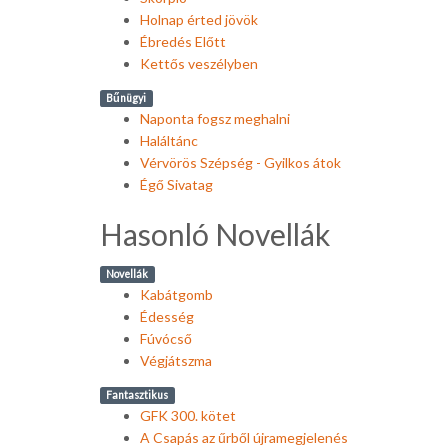
Holnap érted jövök
Ébredés Előtt
Kettős veszélyben
Bűnügyi
Naponta fogsz meghalni
Haláltánc
Vérvörös Szépség - Gyilkos átok
Égő Sivatag
Hasonló Novellák
Novellák
Kabátgomb
Édesség
Fúvócső
Végjátszma
Fantasztikus
GFK 300. kötet
A Csapás az űrből újramegjelenés