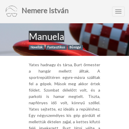
Nemere István
Toggl
navig
Manuela
Novellák
Fantasztikus
Bűnügyi
Yates hadnagy és társa, Burt őrmester
a hangár mellett álltak. A
sportrepülőtéren egyre-másra szálltak
fel a gépek. Mások meg akkor értek
földet. Szombat délelőtt volt, és a
parkoló is hamar megtelt. Tiszta,
napfényes idő volt, könnyű széllel.
Yates sejtette, ez ideális a repüléshez.
Egy négyszemélyes kis gép gördült el
mellettük éktelen zajjal, a kettes kifutó
felé igyekezett. Burt látni vélte a