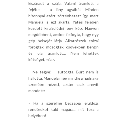
kiszáradt a szája. Valami áramlott a
fejébe – a lány agyából. Minden
bizonnyal azért történhetett így, mert
Manuela is ezt akarta. Yates fejében
kezdett kirajzolódni egy kép. Nagyon
megdöbbent, amikor felfogta, hogy egy
gép belsejét látja. Alkatrészek százai
forogtak, mozogtak, csövekben benzin
és olaj áramlott… Nem lehettek
kétségei, mi az.
– Ne tegye! – suttogta. Burt nem is
hallotta. Manuela még mindig a hadnagy
szemébe nézett, aztán csak annyit
mondott:
– Ha a szerelme becsapja, elüldözi,
rendőröket küld magára… mit tesz a
helyében?