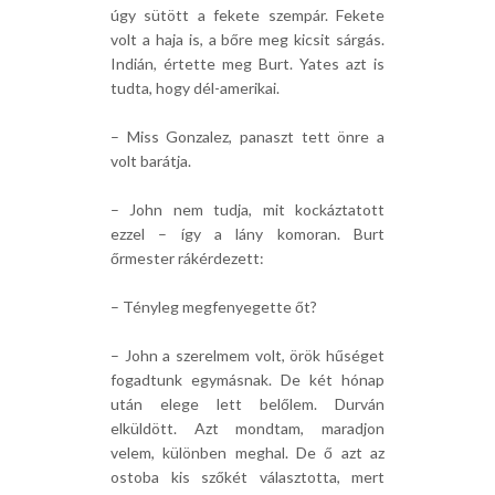
úgy sütött a fekete szempár. Fekete
volt a haja is, a bőre meg kicsit sárgás.
Indián, értette meg Burt. Yates azt is
tudta, hogy dél-amerikai.
– Miss Gonzalez, panaszt tett önre a
volt barátja.
– John nem tudja, mit kockáztatott
ezzel – így a lány komoran. Burt
őrmester rákérdezett:
– Tényleg megfenyegette őt?
– John a szerelmem volt, örök hűséget
fogadtunk egymásnak. De két hónap
után elege lett belőlem. Durván
elküldött. Azt mondtam, maradjon
velem, különben meghal. De ő azt az
ostoba kis szőkét választotta, mert