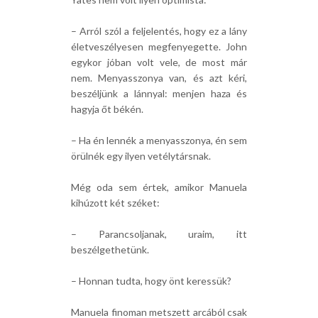
– Arról szól a feljelentés, hogy ez a lány
életveszélyesen megfenyegette. John
egykor jóban volt vele, de most már
nem. Menyasszonya van, és azt kéri,
beszéljünk a lánnyal: menjen haza és
hagyja őt békén.
– Ha én lennék a menyasszonya, én sem
örülnék egy ilyen vetélytársnak.
Még oda sem értek, amikor Manuela
kihúzott két széket:
– Parancsoljanak, uraim, itt
beszélgethetünk.
– Honnan tudta, hogy önt keressük?
Manuela finoman metszett arcából csak