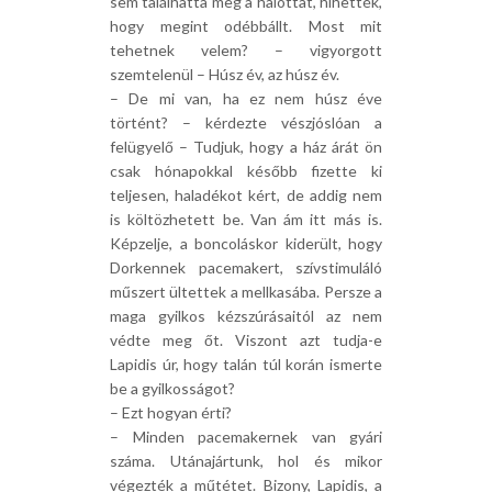
sem találhatta meg a halottat, hihették,
hogy megint odébbállt. Most mit
tehetnek velem? – vigyorgott
szemtelenül – Húsz év, az húsz év.
– De mi van, ha ez nem húsz éve
történt? – kérdezte vészjóslóan a
felügyelő – Tudjuk, hogy a ház árát ön
csak hónapokkal később fizette ki
teljesen, haladékot kért, de addig nem
is költözhetett be. Van ám itt más is.
Képzelje, a boncoláskor kiderült, hogy
Dorkennek pacemakert, szívstimuláló
műszert ültettek a mellkasába. Persze a
maga gyilkos kézszúrásaitól az nem
védte meg őt. Viszont azt tudja-e
Lapidis úr, hogy talán túl korán ismerte
be a gyilkosságot?
– Ezt hogyan érti?
– Minden pacemakernek van gyári
száma. Utánajártunk, hol és mikor
végezték a műtétet. Bizony, Lapidis, a