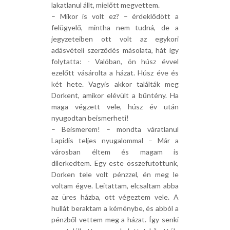
lakatlanul állt, mielőtt megvettem.
– Mikor is volt ez? – érdeklődött a
felügyelő, mintha nem tudná, de a
jegyzeteiben ott volt az egykori
adásvételi szerződés másolata, hát így
folytatta: - Valóban, ön húsz évvel
ezelőtt vásárolta a házat. Húsz éve és
két hete. Vagyis akkor találták meg
Dorkent, amikor elévült a bűntény. Ha
maga végzett vele, húsz év után
nyugodtan beismerheti!
– Beismerem! – mondta váratlanul
Lapidis teljes nyugalommal – Már a
városban éltem és magam is
dílerkedtem. Egy este összefutottunk,
Dorken tele volt pénzzel, én meg le
voltam égve. Leitattam, elcsaltam abba
az üres házba, ott végeztem vele. A
hullát beraktam a kéménybe, és abból a
pénzből vettem meg a házat. Így senki