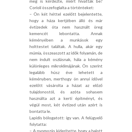
meg is kérdezte, miért hivatták be?
Corioli összefoglalta a történteket:
– Ön két héttel ezelőtt bejelentette,
hogy a háza kertjében álló és már
évtizedek óta nem használt öreg
kemencét lebontatta. Annak
kéményében a munkások egy
holttestet találtak. A hulla, akár egy
múmia, összeaszott az idők folyamán, de
nem indult oszlásnak, hála a kémény
különleges mikroklimájának. Ön szerint
legalább húsz éve lehetett a
kéményben, merthogy ön annyi idővel
ezelőtt vásárolta a házat az előző
tulajdonostól, és azóta sohasem
használta azt a kerti építményt, és
végül most, két évtized után azért is
bontatta le.
Lapidis bólogatott: így van. A felügyelő
folytatta:
– A nyomozás kiderítette, hogy a halott