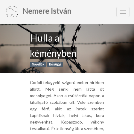
Nemere István
Toggl
navig
Hulla a
kéményben
Novellák
Bűnügyi
Corioli felügyelő szigorú ember hírében
állott. Még senki nem látta őt
mosolyogni. Azon a csütörtöki napon a
kihallgató szobában ült. Vele szemben
egy férfi, akit az iratok szerint
Lapidisnak hívtak, helyi lakos, kora
negyvenhat. Kopaszodó, vékony
testalkatú. Értetlenség ült a szemében,