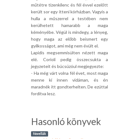
műtétre tizenkilenc és fél évvel ezelőtt
került sor egy itteni kórházban. Vagyis a
hulla a műszerrel a testében nem
kerülhetett hamarabb a maga
kéményébe. Végül is mindegy, a lényeg,
hogy maga az előbb beismert egy
gyilkosságot, ami még nem évült el.
Lapidis megsemmisülten nézett maga
elé. Corioli pedig összecsukta a
jegyzeteit és búcsúzóul megjegyezte:
- Ha még várt volna fél évet, most maga
menne ki innen vidáman, és én
maradnék itt gondterhelten. De ezúttal
fordítva lesz.
Hasonló könyvek
Novellák