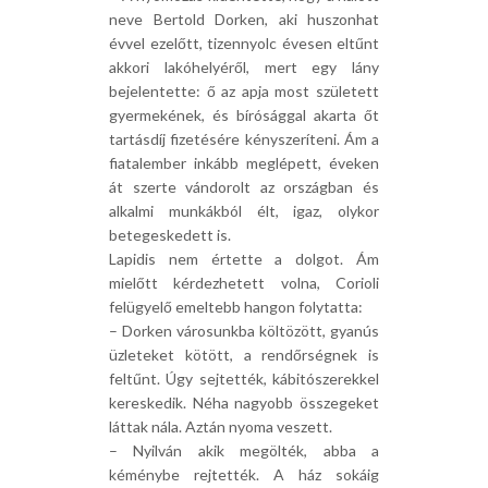
neve Bertold Dorken, aki huszonhat
évvel ezelőtt, tizennyolc évesen eltűnt
akkori lakóhelyéről, mert egy lány
bejelentette: ő az apja most született
gyermekének, és bírósággal akarta őt
tartásdíj fizetésére kényszeríteni. Ám a
fiatalember inkább meglépett, éveken
át szerte vándorolt az országban és
alkalmi munkákból élt, igaz, olykor
betegeskedett is.
Lapidis nem értette a dolgot. Ám
mielőtt kérdezhetett volna, Corioli
felügyelő emeltebb hangon folytatta:
– Dorken városunkba költözött, gyanús
üzleteket kötött, a rendőrségnek is
feltűnt. Úgy sejtették, kábitószerekkel
kereskedik. Néha nagyobb összegeket
láttak nála. Aztán nyoma veszett.
– Nyilván akik megölték, abba a
kéménybe rejtették. A ház sokáig