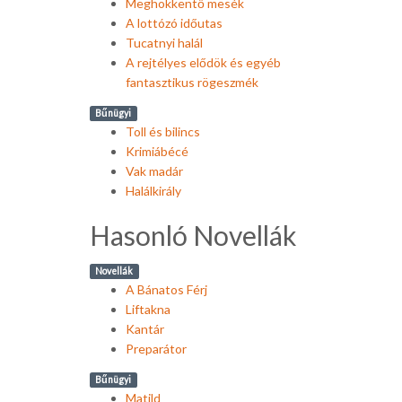
Meghökkentő mesék
A lottózó időutas
Tucatnyi halál
A rejtélyes elődök és egyéb
fantasztikus rögeszmék
Bűnügyi
Toll és bilincs
Krimiábécé
Vak madár
Halálkirály
Hasonló Novellák
Novellák
A Bánatos Férj
Liftakna
Kantár
Preparátor
Bűnügyi
Matild