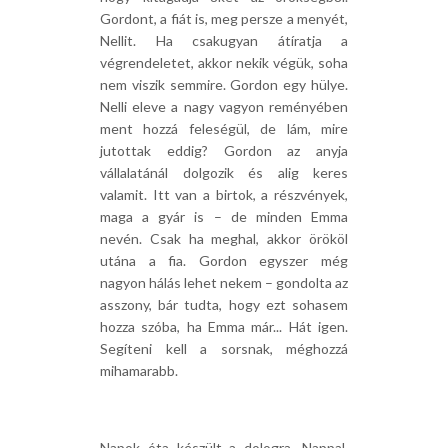
Gordont, a fiát is, meg persze a menyét,
Nellit. Ha csakugyan átíratja a
végrendeletet, akkor nekik végük, soha
nem viszik semmire. Gordon egy hülye.
Nelli eleve a nagy vagyon reményében
ment hozzá feleségül, de lám, mire
jutottak eddig? Gordon az anyja
vállalatánál dolgozik és alig keres
valamit. Itt van a birtok, a részvények,
maga a gyár is – de minden Emma
nevén. Csak ha meghal, akkor örököl
utána a fia. Gordon egyszer még
nagyon hálás lehet nekem – gondolta az
asszony, bár tudta, hogy ezt sohasem
hozza szóba, ha Emma már... Hát igen.
Segíteni kell a sorsnak, méghozzá
mihamarabb.
Napok óta készült a dologra. Nappal,