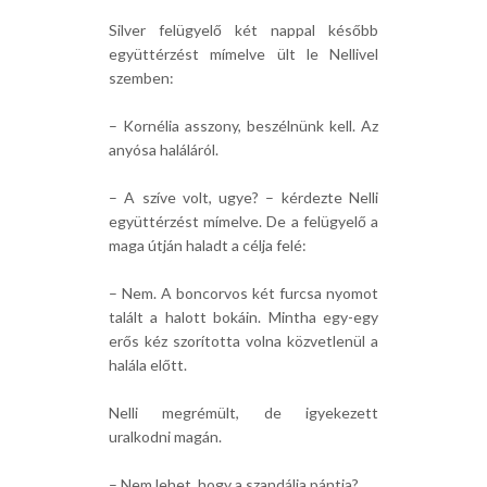
Silver felügyelő két nappal később
együttérzést mímelve ült le Nellivel
szemben:
– Kornélia asszony, beszélnünk kell. Az
anyósa haláláról.
– A szíve volt, ugye? – kérdezte Nelli
együttérzést mímelve. De a felügyelő a
maga útján haladt a célja felé:
– Nem. A boncorvos két furcsa nyomot
talált a halott bokáin. Mintha egy-egy
erős kéz szorította volna közvetlenül a
halála előtt.
Nelli megrémült, de igyekezett
uralkodni magán.
– Nem lehet, hogy a szandálja pántja?