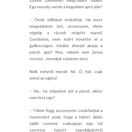
szürke szemében megcsillant valami.
Egy mosoly, netán a kegyelem apró jele?
– Önök milliókat örököltek. Ha most
megvádolom önt, asszonyom, élete
végéig a rácsok mögött marad.
Gondolom, nem ezért követte el a
gyilkosságot. Inkább élvezni akarja a
pénzt, igaz? Nos, nekem sem jönne
rosszul… mondjuk százezer euro.
Nelli mélyről merült fel. Ó, hát csak
ennyi az egész?
– Ha... ha odaadom azt a pénzt, akkor
nem lesz ügy?
– Tőlem függ, asszonyom. Lezárhatjuk a
nyomozást azzal, hogy a halott lábán
talált nyomok csakugyan egy túl
szorosra húzott szandálpánttól