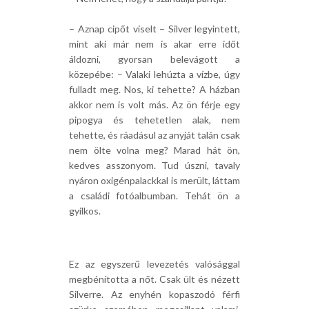
– Aznap cipőt viselt – Silver legyintett,
mint aki már nem is akar erre időt
áldozni, gyorsan belevágott a
közepébe: – Valaki lehúzta a vízbe, úgy
fulladt meg. Nos, ki tehette? A házban
akkor nem is volt más. Az ön férje egy
pipogya és tehetetlen alak, nem
tehette, és ráadásul az anyját talán csak
nem ölte volna meg? Marad hát ön,
kedves asszonyom. Tud úszni, tavaly
nyáron oxigénpalackkal is merült, láttam
a családi fotóalbumban. Tehát ön a
gyilkos.
Ez az egyszerű levezetés valósággal
megbénította a nőt. Csak ült és nézett
Silverre. Az enyhén kopaszodó férfi