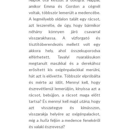
amikor Emma és Gordon a cégnél
voltak, többször lemerült a medencébe.
A legmélyebb oldalon talált egy rácsot,
azt leszerelte, de úgy, hogy bármikor
néhány könnyen járó csavarral
visszarakhassa. A vízforgató és
tisztítóberendezés mellett volt egy
akkora hely, ahol összekuporodva
elférhetett. Tavalyi nyaralásukon
megtanult maszkkal és a derekához
erősített kis oxigénpalackkal merülni,
hát azt is elővette. Többször elpróbálta
és mérte az időt. Mennyi kell, hogy
észrevétlenül lemerüljön, kinyissa azt a
rácsot, bebújjon, a rácsot maga előtt
tartsa? És mennyi kell majd
utána,
hogy
azt visszategye és kimásszon,
visszarakja helyére az oxigénpalackot,
míg a
hulla
feljön a medence fenekéről
és valaki észreveszi?