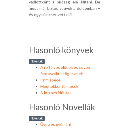
vádlottként a bíróság elé állítani. De
most már biztos vagyok a dolgomban –
és egy bilincset vett elő.
Hasonló könyvek
Novellák
A rejtélyes elődök és egyéb
fantasztikus rögeszmék
Krimiábécé
Meghökkentő mesék
A lottózó időutas
Hasonló Novellák
Novellák
Üveg és gyémánt