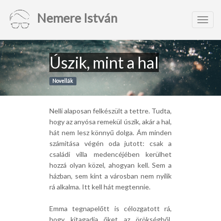
Nemere István
Toggl
navig
Úszik, mint a hal
Novellák
Nelli alaposan felkészült a tettre. Tudta,
hogy az anyósa remekül úszik, akár a hal,
hát nem lesz könnyű dolga. Ám minden
számítása végén oda jutott: csak a
családi villa medencéjében kerülhet
hozzá olyan közel, ahogyan kell. Sem a
házban, sem kint a városban nem nyílik
rá alkalma. Itt kell hát megtennie.
Emma tegnapelőtt is célozgatott rá,
hogy kitagadja őket az örökségből.