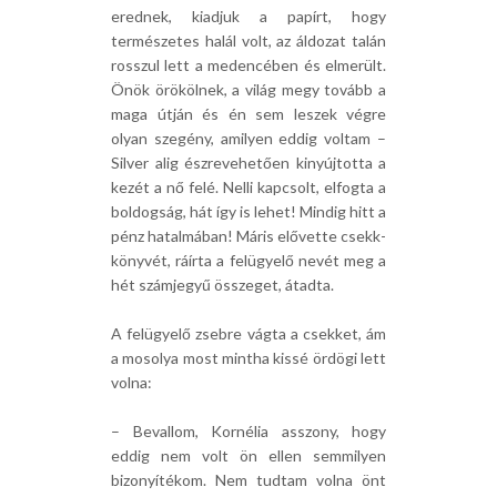
erednek, kiadjuk a papírt, hogy
természetes halál volt, az áldozat talán
rosszul lett a medencében és elmerült.
Önök örökölnek, a világ megy tovább a
maga útján és én sem leszek végre
olyan szegény, amilyen eddig voltam –
Silver alig észrevehetően kinyújtotta a
kezét a nő felé. Nelli kapcsolt, elfogta a
boldogság, hát így is lehet! Mindig hitt a
pénz hatalmában! Máris elővette csekk-
könyvét, ráírta a felügyelő nevét meg a
hét számjegyű összeget, átadta.
A felügyelő zsebre vágta a csekket, ám
a mosolya most mintha kissé ördögi lett
volna:
– Bevallom, Kornélia asszony, hogy
eddig nem volt ön ellen semmilyen
bizonyítékom. Nem tudtam volna önt