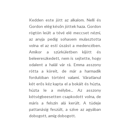
Kedden este jött az alkalom. Nelli és
Gordon elég későn jöttek haza. Gordon
rögtön leült a tévé elé meccset nézni,
az anyja pedig sohasem mulasztotta
volna el az esti úszást a medencében.
Amikor a szürkületben kijött és
beleereszkedett, nem is sejtette, hogy
odalent a halál vár rá. Emma asszony
rótta a köreit, de már a harmadik
fordulóban történt valami. Váratlanul
két erős kéz kapta el a bokáit és húzta,
húzta le a mélybe... Az asszony
kétségbeesetten csapkodott volna, de
máris a felszín alá került. A tüdeje
pattanásig feszült, a szíve az agyában
dobogott, amíg dobogott.