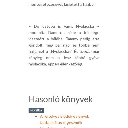
mentegetőzésével, kisietett a házból.
– De ostoba is vagy, Nyulacska –
mormolta Damon, amikor a felesége
visszaért a hálóba. Tammy pedig arra
gondolt: még pár nap, és többé nem
hallja ezt a „Nyulacskát”. És
azután
már
tényleg nem is lesz többé gyáva
nyulacska, éppen ellenkezőleg.
Hasonló könyvek
Novellák
A rejtélyes elődök és egyéb
fantasztikus rögeszmék