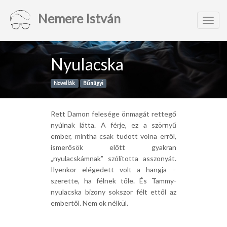
Nemere István
Toggl
navig
Nyulacska
Novellák
Bűnügyi
Rett Damon felesége önmagát rettegő
nyúlnak látta. A férje, ez a szörnyű
ember, mintha csak tudott volna erről,
ismerősök előtt gyakran
„nyulacskámnak” szólította asszonyát.
Ilyenkor elégedett volt a hangja –
szerette, ha félnek tőle. És Tammy-
nyulacska bizony sokszor félt ettől az
embertől. Nem ok nélkül.