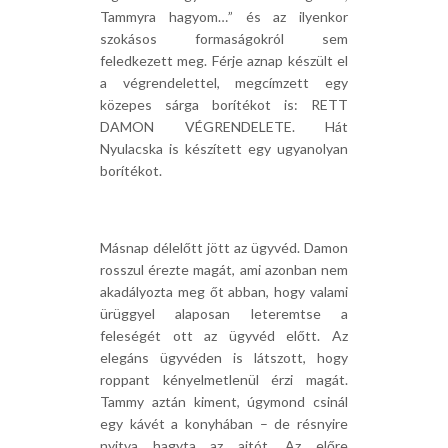
Tammyra hagyom…” és az ilyenkor
szokásos formaságokról sem
feledkezett meg. Férje aznap készült el
a végrendelettel, megcímzett egy
közepes sárga borítékot is: RETT
DAMON VÉGRENDELETE. Hát
Nyulacska is készített egy ugyanolyan
borítékot.
Másnap délelőtt jött az ügyvéd. Damon
rosszul érezte magát, ami azonban nem
akadályozta meg őt abban, hogy valami
ürüggyel alaposan leteremtse a
feleségét ott az ügyvéd előtt. Az
elegáns ügyvéden is látszott, hogy
roppant kényelmetlenül érzi magát.
Tammy aztán kiment, úgymond csinál
egy kávét a konyhában – de résnyire
nyitva hagyta az ajtót. Az előre