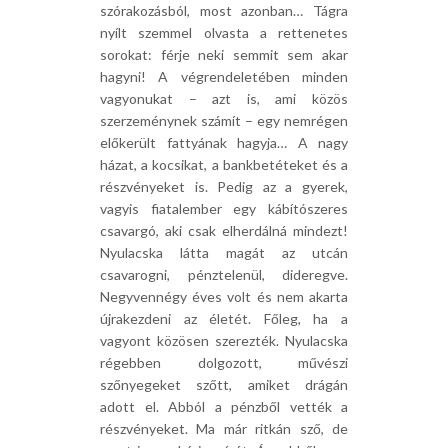
szórakozásból, most azonban… Tágra
nyílt szemmel olvasta a rettenetes
sorokat: férje neki semmit sem akar
hagyni! A végrendeletében minden
vagyonukat – azt is, ami közös
szerzeménynek számít – egy nemrégen
előkerült fattyának hagyja… A nagy
házat, a kocsikat, a bankbetéteket és a
részvényeket is. Pedig az a gyerek,
vagyis fiatalember egy kábítószeres
csavargó, aki csak elherdálná mindezt!
Nyulacska látta magát az utcán
csavarogni, pénztelenül, dideregve.
Negyvennégy éves volt és nem akarta
újrakezdeni az életét. Főleg, ha a
vagyont közösen szerezték. Nyulacska
régebben dolgozott, művészi
szőnyegeket szőtt, amiket drágán
adott el. Abból a pénzből vették a
részvényeket. Ma már ritkán sző, de