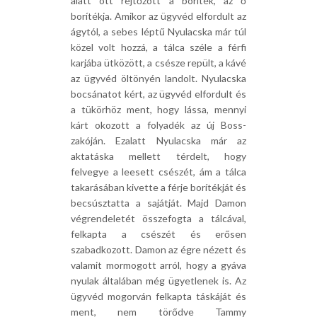
alatt ott rejtőzött a boríték, az ő
borítékja. Amikor az ügyvéd elfordult az
ágytól, a sebes léptű Nyulacska már túl
közel volt hozzá, a tálca széle a férfi
karjába ütközött, a csésze repült, a kávé
az ügyvéd öltönyén landolt. Nyulacska
bocsánatot kért, az ügyvéd elfordult és
a tükörhöz ment, hogy lássa, mennyi
kárt okozott a folyadék az új Boss-
zakóján. Ezalatt Nyulacska már az
aktatáska mellett térdelt, hogy
felvegye a leesett csészét, ám a tálca
takarásában kivette a férje borítékját és
becsúsztatta a sajátját. Majd Damon
végrendeletét összefogta a tálcával,
felkapta a csészét és erősen
szabadkozott. Damon az égre nézett és
valamit mormogott arról, hogy a gyáva
nyulak általában még ügyetlenek is. Az
ügyvéd mogorván felkapta táskáját és
ment, nem törődve Tammy