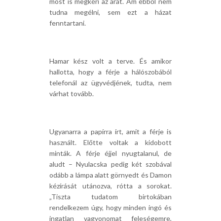
most is megkéri az árát. Ám ebből nem
tudna megélni, sem ezt a házat
fenntartani.
Hamar kész volt a terve. És amikor
hallotta, hogy a férje a hálószobából
telefonál az ügyvédjének, tudta, nem
várhat tovább.
Ugyanarra a papírra írt, amit a férje is
használt. Előtte voltak a kidobott
minták. A férje éjjel nyugtalanul, de
aludt – Nyulacska pedig két szobával
odább a lámpa alatt görnyedt és Damon
kézírását utánozva, rótta a sorokat.
„Tiszta tudatom birtokában
rendelkezem úgy, hogy minden ingó és
ingatlan vagyonomat feleségemre,