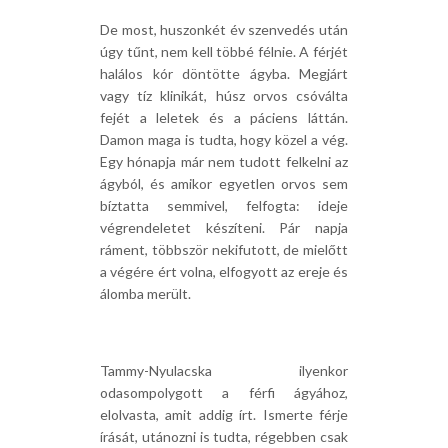
De most, huszonkét év szenvedés után
úgy tűnt, nem kell többé félnie. A férjét
halálos kór döntötte ágyba. Megjárt
vagy tíz klinikát, húsz orvos csóválta
fejét a leletek és a páciens láttán.
Damon maga is tudta, hogy közel a vég.
Egy hónapja már nem tudott felkelni az
ágyból, és amikor egyetlen orvos sem
bíztatta semmivel, felfogta: ideje
végrendeletet készíteni. Pár napja
ráment, többször nekifutott, de mielőtt
a végére ért volna, elfogyott az ereje és
álomba merült.
Tammy-Nyulacska ilyenkor
odasompolygott a férfi ágyához,
elolvasta, amit addig írt. Ismerte férje
írását, utánozni is tudta, régebben csak