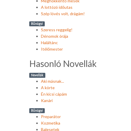
Meghökkentő mesék
A lottózó időutas
Szép lövés volt, drágám!
Bűnügyi
Szeress reggelig!
Dénomok órája
Haláltánc
Itélőmester
Hasonló Novellák
Novellák
Aki másnak...
A körte
Én kicsi cápám
Kanári
Bűnügyi
Preparátor
Kozmetika
Balesetek