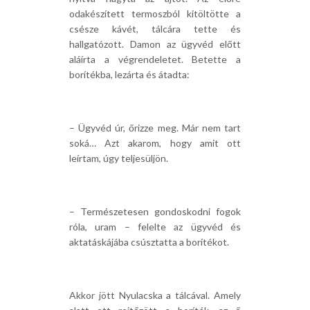
odakészített termoszból kitöltötte a
csésze kávét, tálcára tette és
hallgatózott. Damon az ügyvéd előtt
aláírta a végrendeletet. Betette a
borítékba, lezárta és átadta:
– Ügyvéd úr, őrizze meg. Már nem tart
soká… Azt akarom, hogy amit ott
leírtam, úgy teljesüljön.
– Természetesen gondoskodni fogok
róla, uram – felelte az ügyvéd és
aktatáskájába csúsztatta a borítékot.
Akkor jött Nyulacska a tálcával. Amely