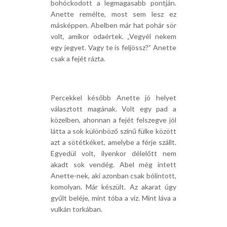
bohóckodott a legmagasabb pontján.
Anette remélte, most sem lesz ez
másképpen. Abelben már hat pohár sör
volt, amikor odaértek. „Vegyél nekem
egy jegyet. Vagy te is feljössz?” Anette
csak a fejét rázta.
Percekkel később Anette jó helyet
választott magának. Volt egy pad a
közelben, ahonnan a fejét felszegve jól
látta a sok különböző színű fülke között
azt a sötétkéket, amelybe a férje szállt.
Egyedül volt, ilyenkor délelőtt nem
akadt sok vendég. Abel még intett
Anette-nek, aki azonban csak bólintott,
komolyan. Már készült. Az akarat úgy
gyűlt beléje, mint tóba a víz. Mint láva a
vulkán torkában.