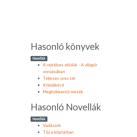
Hasonló könyvek
Novellák
A rejtélyes elődök - A világűr
vonzásában
Teljesen üres tér
Krimiábécé
Meghökkentő mesék
Hasonló Novellák
Novellák
Vadászok
Tűz a képtárban