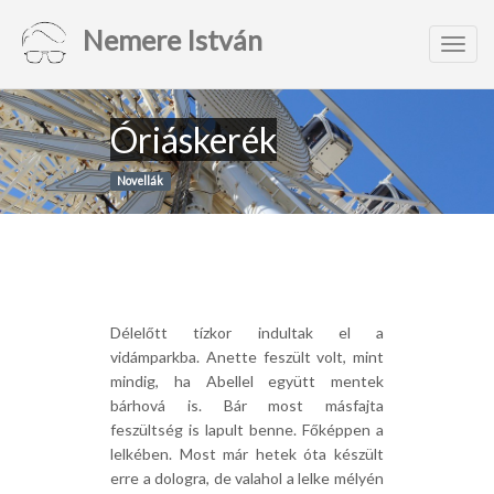
Nemere István
Toggl
navig
Óriáskerék
Novellák
Délelőtt tízkor indultak el a
vidámparkba. Anette feszült volt, mint
mindig, ha Abellel együtt mentek
bárhová is. Bár most másfajta
feszültség is lapult benne. Főképpen a
lelkében. Most már hetek óta készült
erre a dologra, de valahol a lelke mélyén