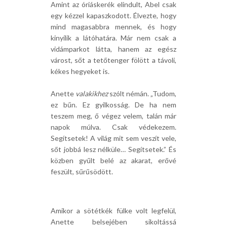
Amint az óriáskerék elindult, Abel csak
egy kézzel kapaszkodott. Élvezte, hogy
mind magasabbra mennek, és hogy
kinyílik a látóhatára. Már nem csak a
vidámparkot látta, hanem az egész
várost, sőt a tetőtenger fölött a távoli,
kékes hegyeket is.
Anette
valakikhez
szólt némán. „Tudom,
ez bűn. Ez gyilkosság. De ha nem
teszem meg, ő végez velem, talán már
napok múlva. Csak védekezem.
Segítsetek! A világ mit sem veszít vele,
sőt jobbá lesz nélküle… Segítsetek.” És
közben gyűlt belé az akarat, erővé
feszült, sűrűsödött.
Amikor a sötétkék fülke volt legfelül,
Anette belsejében sikoltássá