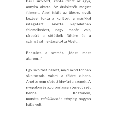
Belül sikoltott, szinte izzott az agya,
annyira akarta. Az óriáskerék megint
felment. Abel felállt az ülésre, egyik
kezével fogta a korlátot, a másikkal
integetett. Anette képzeletben
felemelkedett, nagy madár volt,
rárepült a sötétkék fülkére és a
szárnyával megtaszította Abelt…
Becsukta a szemét. „Most, most
akarom..!”
Egy sikoltást hallott, majd mind többen
sikoltottak. Valami a földre zuhant.
Anette nem sietett kinyitni a szemét. A
nyugalom és az öröm lassan terjedt szét
benne. Köszönöm,
mondta
valakiknek,
és tényleg nagyon
hálás volt.