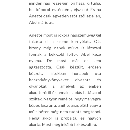
minden nap részegen jön haza, ki tudja,
hol kóborol esténként, éjszaka? És ha
Anette csak egyetlen szót szól ez ellen,
Abel máris üt.
Anette most is jókora napszemüveggel
takarta el a szeme környékét. Ott
bizony még napok múlva is látszani
fognak a kék-zöld foltok, Abel keze
nyoma. De most már ez sem
aggasztotta. Csak készült, erősen
készült. Titokban hónapok óta
boszorkánykönyveket olvasott és
olyanokat is, amelyek az emberi
akaraterőről és annak csodás hatásairól
szóltak. Nagyon remélte, hogy ma végre
képes lesz arra, amit tegnapelőtt vagy a
múlt héten még nem tudott megtenni.
Pedig akkor is próbálta, és nagyon
akarta. Most még inkább felkészült rá.