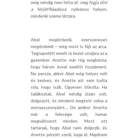
még mindig nem hitte el:
meg fogja ölni
a férjét!
Ráadásul nyilvános helyen,
mindenki szeme láttára.
Abel megérdemli, ezerszeresen
megérdemli – még most is fájt az arca.
Tegnapelőtt emelt rá kezet utoljára az a
gazember. Anette már rég megbánta,
hogy három évvel ezelőtt hozzáment.
No persze, akkor Abel még helyes volt
és kedves, és Anette azt sem tudta
róla, hogy iszik. Ügyesen titkolta. Ha
találkoztak, Abel mindig józan volt,
dolgozott, és mindent megtett volna a
menyasszonyáért… De amikor Anette
már a felesége volt, hamar
megváltozott minden. Most ott
tartanak, hogy Abel nem dolgozik, és
Anette pénzét szedi, lopja el. Majdnem