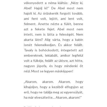
vékonyodott a néma kiáltás: „Nézz ki,
Abel! Hajolj ki!” De Abel most nem
hajolt ki. Az óriáskerék forgott tovább,
ami fent volt, lejött, ami lent volt,
felment. Anette nézte a fülét, benne
azt a fekete fejet. Abel most nem
intett, nem is látta a feleségét. Nem
akarta látni? Alig várta, hogy a kabin
ismét felemelkedjen. És akkor felállt.
Tavaly is bohóckodott, integetett azt
embereknek, lekiabált, amikor legfelül
volt a fülkéje, felállt az ülésre, azt hitte,
nagyon jópofa, és hogy mindenki őt
nézi. Most se legyen másképpen!
„Akarom, akarom. Akarom, hogy
kihajoljon, hogy a kezéből elfogyjon az
erő, hogy ne találja meg az egyensúlyát,
ha már elveszítette… Akarom, akarom!”