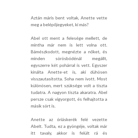
Aztán máris bent voltak, Anette vette
meg a belépőjegyeket, ki más?
Abel ott ment a felesége mellett, de
mintha már nem is lett volna ott.
Bámészkodott, megnézte a nőket, és
minden sörösbódénál megállt,
egyszerre két pohárral is vett. Egyszer
kínálta Anette-et is, aki dühösen
visszautasította. Soha nem ivott. Most
különösen, mert szüksége volt a tiszta
tudatra. A nagyon tiszta akaratra. Abel
persze csak vigyorgott, és felhajtotta a
másik sört is.
Anette az óriáskerék felé vezette
Abelt. Tudta, ez a gyöngéje, voltak már
itt tavaly, akkor is felült rá és