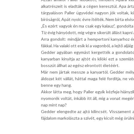
alkatrészeit is eladták a cégen keresztül. Apa ár
tárgyaláson Paller ügyvédei nagyon jók voltak, 
bíróságról, Apát nyolc évre ítélték. Nem bírta elvis
„És ezért vagyok én ma csak egy kalauz”, gondolta
Tíz évig hányódott, míg végre sikerült állást kapni
Arra gondolt: mindjárt a hempertoni kanyarhoz érn
fákkal. Ha valaki ott esik ki a vagonból, a lejtő aljá
Gedder agyában egymást kergették a gondolatok. 
kanyarban kinyitja az ajtót és kilöki ezt a szem
bosszút állhat az egész elrontott életéért.
Már nem jártak messze a kanyartól. Gedder mélyet
áldozat két vállát, háttal maga felé fordítja, ne v
benne egy hang.
Akkor látta meg, hogy Paller egyik kézfeje hiányzi
nyomorék voltát, inkább itt áll, míg a vonat megér
nap mint nap?
Gedder elengedte az ajtó kilincsét. Visszament a
fájdalom markolászta a szívét, egy kicsit még örülni