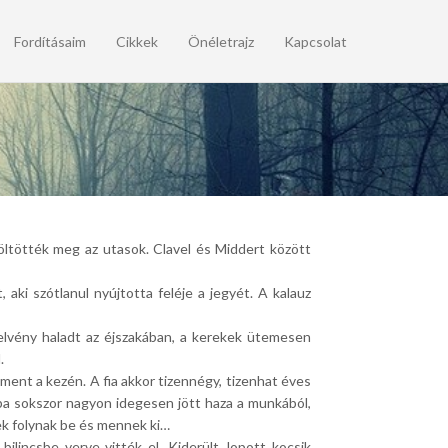
Fordításaim
Cikkek
Önéletrajz
Kapcsolat
töltötték meg az utasok. Clavel és Middert között
aki szótlanul nyújtotta feléje a jegyét. A kalauz
erelvény haladt az éjszakában, a kerekek ütemesen
.
ment a kezén. A fia akkor tizennégy, tizenhat éves
 Apa sokszor nagyon idegesen jött haza a munkából,
ek folynak be és mennek ki…
lincsbe verve vitték el. Kiderült, lopott kocsik