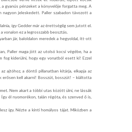
tt, a gyanús pénzeket a könyvelője forgatta meg. A
m nagyon jeleskedett. Paller szabadon távozott a
lnia, így Gedder már az érettségiig sem jutott el.
en a vonalon ez a legrosszabb beosztás.
arban jár, baloldalon meredek a hegyoldal, itt-ott
n, Paller maga jött az utolsó kocsi végébe, ha a
 fog kiderülni, hogy egy vonatból esett ki! Ezzel
 ajtóhoz, a döntő pillanatban kitárja, elkapja az
ak erősen kell akarni! Bosszút, bosszút! – kiáltotta
lmet. Nem akart a többi utas között ülni, ne lássák
? Így él nyomorékon, talán régóta, és szenved ő is,
esz így. Nézte a kinti homályos tájat. Miközben a