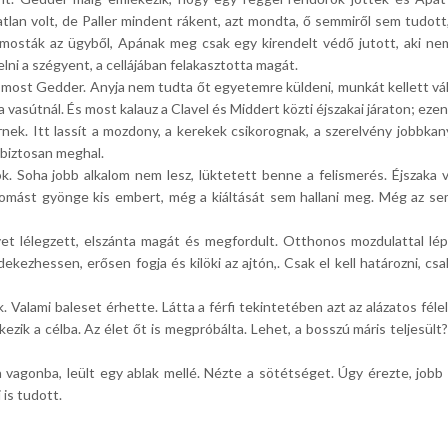
tatlan volt, de Paller mindent rákent, azt mondta, ő semmiről sem tudo
kimosták az ügyből, Apának meg csak egy kirendelt védő jutott, aki ne
elni a szégyent, a cellájában felakasztotta magát.
 most Gedder. Anyja nem tudta őt egyetemre küldeni, munkát kellett válla
 a vasútnál. És most kalauz a Clavel és Middert közti éjszakai járaton; ez
ek. Itt lassít a mozdony, a kerekek csikorognak, a szerelvény jobbkany
ig biztosan meghal.
Soha jobb alkalom nem lesz, lüktetett benne a felismerés. Éjszaka va
látomást gyönge kis embert, még a kiáltását sem hallani meg. Még az sem
 lélegzett, elszánta magát és megfordult. Otthonos mozdulattal lép az
édekezhessen, erősen fogja és kilöki az ajtón,. Csak el kell határozni, cs
k. Valami baleset érhette. Látta a férfi tekintetében azt az alázatos féle
kezik a célba. Az élet őt is megpróbálta. Lehet, a bosszú máris teljesült
 vagonba, leült egy ablak mellé. Nézte a sötétséget. Úgy érezte, jobb l
 is tudott.