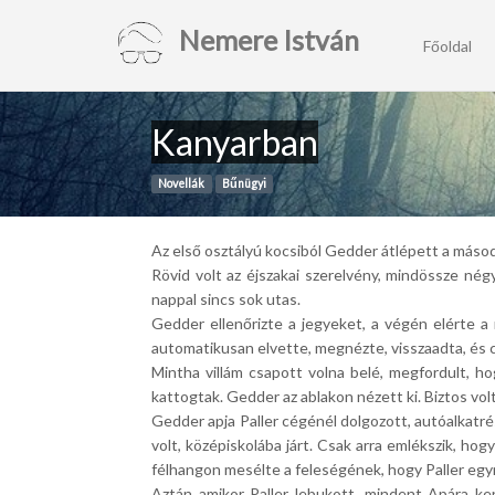
Nemere István
Főoldal
Kanyarban
Novellák
Bűnügyi
Az első osztályú kocsiból Gedder átlépett a másod
Rövid volt az éjszakai szerelvény, mindössze nég
nappal sincs sok utas.
Gedder ellenőrizte a jegyeket, a végén elérte a 
automatikusan elvette, megnézte, visszaadta, és csa
Mintha villám csapott volna belé, megfordult, ho
kattogtak. Gedder az ablakon nézett ki. Biztos vol
Gedder apja Paller cégénél dolgozott, autóalkatré
volt, középiskolába járt. Csak arra emlékszik, ho
félhangon mesélte a feleségének, hogy Paller egy
Aztán amikor Paller lebukott, mindent Apára ken