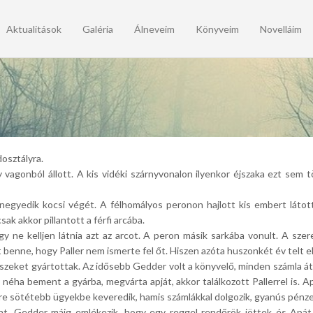
Aktualitások
Galéria
Álneveim
Könyveim
Novelláim
osztályra.
y vagonból állott. A kis vidéki szárnyvonalon ilyenkor éjszaka ezt sem 
negyedik kocsi végét. A félhomályos peronon hajlott kis embert látott, 
k akkor pillantott a férfi arcába.
gy ne kelljen látnia azt az arcot. A peron másik sarkába vonult. A sz
t benne, hogy Paller nem ismerte fel őt. Hiszen azóta huszonkét év telt el
szeket gyártottak. Az idősebb Gedder volt a könyvelő, minden számla át
gy néha bement a gyárba, megvárta apját, akkor találkozott Pallerrel is.
re sötétebb ügyekbe keveredik, hamis számlákkal dolgozik, gyanús pénz
t. Gedder máig emlékezik, hogy egy reggel rendőrök jöttek és Apát bi