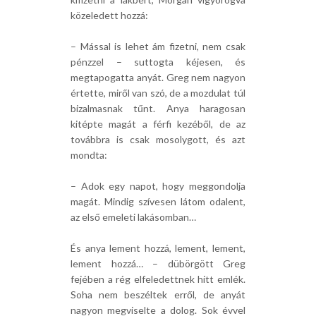
közeledett hozzá:
– Mással is lehet ám fizetni, nem csak
pénzzel – suttogta kéjesen, és
megtapogatta anyát. Greg nem nagyon
értette, miről van szó, de a mozdulat túl
bizalmasnak tűnt. Anya haragosan
kitépte magát a férfi kezéből, de az
továbbra is csak mosolygott, és azt
mondta:
– Adok egy napot, hogy meggondolja
magát. Mindig szívesen látom odalent,
az első emeleti lakásomban…
És anya lement hozzá, lement, lement,
lement hozzá… – dübörgött Greg
fejében a rég elfeledettnek hitt emlék.
Soha nem beszéltek erről, de anyát
nagyon megviselte a dolog. Sok évvel