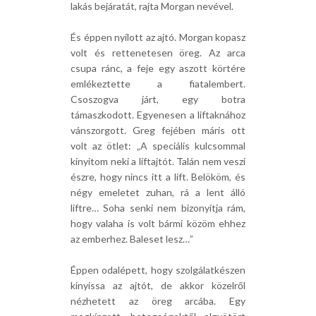
lakás bejáratát, rajta Morgan nevével.
És éppen nyílott az ajtó. Morgan kopasz
volt és rettenetesen öreg. Az arca
csupa ránc, a feje egy aszott körtére
emlékeztette a fiatalembert.
Csoszogva járt, egy botra
támaszkodott. Egyenesen a liftaknához
vánszorgott. Greg fejében máris ott
volt az ötlet: „A speciális kulcsommal
kinyitom neki a liftajtót. Talán nem veszi
észre, hogy nincs itt a lift. Belököm, és
négy emeletet zuhan, rá a lent álló
liftre… Soha senki nem bizonyítja rám,
hogy valaha is volt bármi közöm ehhez
az emberhez. Baleset lesz…”
Éppen odalépett, hogy szolgálatkészen
kinyissa az ajtót, de akkor közelről
nézhetett az öreg arcába. Egy