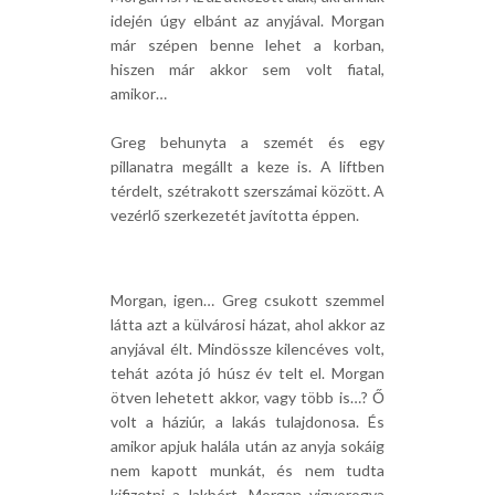
idején úgy elbánt az anyjával. Morgan
már szépen benne lehet a korban,
hiszen már akkor sem volt fiatal,
amikor…
Greg behunyta a szemét és egy
pillanatra megállt a keze is. A liftben
térdelt, szétrakott szerszámai között. A
vezérlő szerkezetét javította éppen.
Morgan, igen… Greg csukott szemmel
látta azt a külvárosi házat, ahol akkor az
anyjával élt. Mindössze kilencéves volt,
tehát azóta jó húsz év telt el. Morgan
ötven lehetett akkor, vagy több is…? Ő
volt a háziúr, a lakás tulajdonosa. És
amikor apjuk halála után az anyja sokáig
nem kapott munkát, és nem tudta
kifizetni a lakbért, Morgan vigyorogva