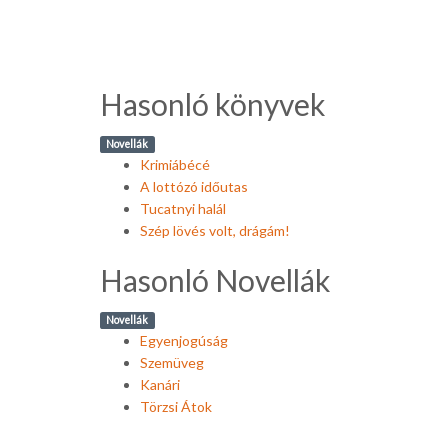
Hasonló könyvek
Novellák
Krimiábécé
A lottózó időutas
Tucatnyi halál
Szép lövés volt, drágám!
Hasonló Novellák
Novellák
Egyenjogúság
Szemüveg
Kanári
Törzsi Átok