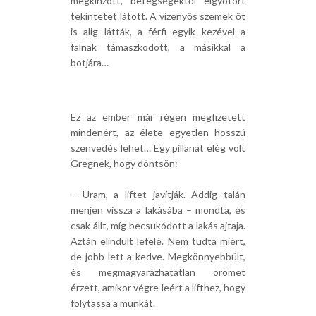
megkínzott, betegségektől elgyötört
tekintetet látott. A vizenyős szemek őt
is alig látták, a férfi egyik kezével a
falnak támaszkodott, a másikkal a
botjára…
Ez az ember már régen megfizetett
mindenért, az élete egyetlen hosszú
szenvedés lehet… Egy pillanat elég volt
Gregnek, hogy döntsön:
– Uram, a liftet javítják. Addig talán
menjen vissza a lakásába – mondta, és
csak állt, míg becsukódott a lakás ajtaja.
Aztán elindult lefelé. Nem tudta miért,
de jobb lett a kedve. Megkönnyebbült,
és megmagyarázhatatlan örömet
érzett, amikor végre leért a lifthez, hogy
folytassa a munkát.