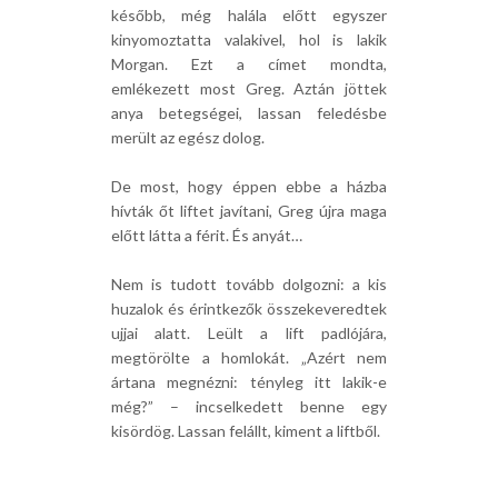
később, még halála előtt egyszer
kinyomoztatta valakivel, hol is lakik
Morgan. Ezt a címet mondta,
emlékezett most Greg. Aztán jöttek
anya betegségei, lassan feledésbe
merült az egész dolog.
De most, hogy éppen ebbe a házba
hívták őt liftet javítani, Greg újra maga
előtt látta a férit. És anyát…
Nem is tudott tovább dolgozni: a kis
huzalok és érintkezők összekeveredtek
ujjai alatt. Leült a lift padlójára,
megtörölte a homlokát. „Azért nem
ártana megnézni: tényleg itt lakik-e
még?” – incselkedett benne egy
kisördög. Lassan felállt, kiment a liftből.