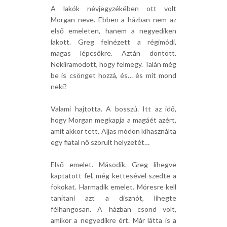
A lakók névjegyzékében ott volt
Morgan neve. Ebben a házban nem az
első emeleten, hanem a negyediken
lakott. Greg felnézett a régimódi,
magas lépcsőkre. Aztán döntött.
Nekiiramodott, hogy felmegy. Talán még
be is csönget hozzá, és… és mit mond
neki?
Valami hajtotta. A bosszú. Itt az idő,
hogy Morgan megkapja a magáét azért,
amit akkor tett. Aljas módon kihasználta
egy fiatal nő szorult helyzetét…
Első emelet. Második. Greg lihegve
kaptatott fel, még kettesével szedte a
fokokat. Harmadik emelet. Móresre kell
tanítani azt a disznót, lihegte
félhangosan. A házban csönd volt,
amikor a negyedikre ért. Már látta is a