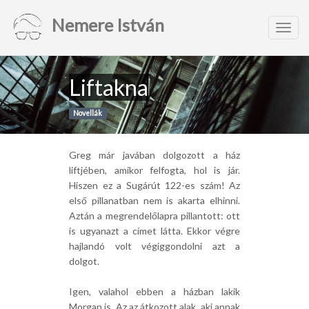
Nemere István
Toggl
navig
Liftakna
Novellák
Greg már javában dolgozott a ház
liftjében, amikor felfogta, hol is jár.
Hiszen ez a Sugárút 122-es szám! Az
első pillanatban nem is akarta elhinni.
Aztán a megrendelőlapra pillantott: ott
is ugyanazt a címet látta. Ekkor végre
hajlandó volt végiggondolni azt a
dolgot.
Igen, valahol ebben a házban lakik
Morgan is. Az az átkozott alak, aki annak