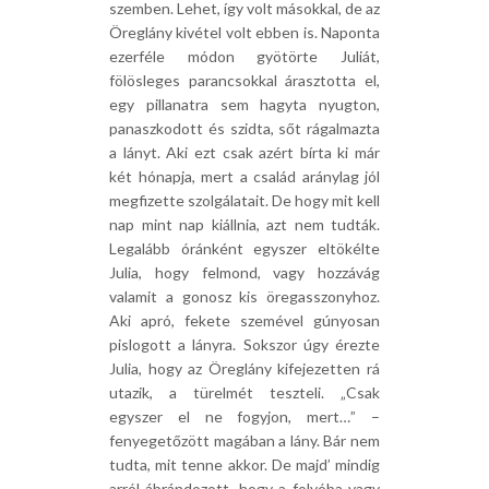
szemben. Lehet, így volt másokkal, de az
Öreglány kivétel volt ebben is. Naponta
ezerféle módon gyötörte Juliát,
fölösleges parancsokkal árasztotta el,
egy pillanatra sem hagyta nyugton,
panaszkodott és szidta, sőt rágalmazta
a lányt. Aki ezt csak azért bírta ki már
két hónapja, mert a család aránylag jól
megfizette szolgálatait. De hogy mit kell
nap mint nap kiállnia, azt nem tudták.
Legalább óránként egyszer eltökélte
Julia, hogy felmond, vagy hozzávág
valamit a gonosz kis öregasszonyhoz.
Aki apró, fekete szemével gúnyosan
pislogott a lányra. Sokszor úgy érezte
Julia, hogy az Öreglány kifejezetten rá
utazik, a türelmét teszteli. „Csak
egyszer el ne fogyjon, mert…” –
fenyegetőzött magában a lány. Bár nem
tudta, mit tenne akkor. De majd’ mindig
arról ábrándozott, hogy a folyóba vagy