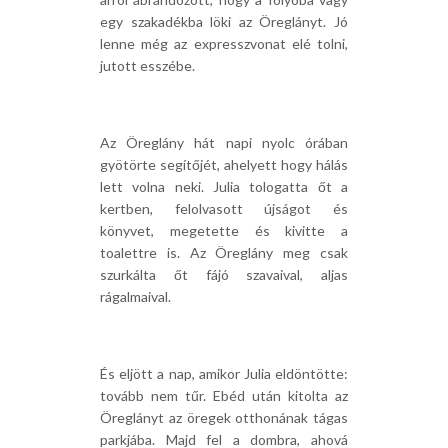
egy szakadékba löki az Öreglányt. Jó
lenne még az expresszvonat elé tolni,
jutott esszébe.
Az Öreglány hát napi nyolc órában
gyötörte segítőjét, ahelyett hogy hálás
lett volna neki. Julia tologatta őt a
kertben, felolvasott újságot és
könyvet, megetette és kivitte a
toalettre is. Az Öreglány meg csak
szurkálta őt fájó szavaival, aljas
rágalmaival.
És eljött a nap, amikor Julia eldöntötte:
tovább nem tűr. Ebéd után kitolta az
Öreglányt az öregek otthonának tágas
parkjába. Majd fel a dombra, ahová