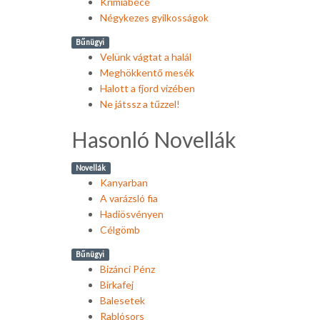
Krimiábécé
Négykezes gyilkosságok
Bűnügyi
Velünk vágtat a halál
Meghökkentő mesék
Halott a fjord vizében
Ne játssz a tűzzel!
Hasonló Novellák
Novellák
Kanyarban
A varázsló fia
Hadiösvényen
Célgömb
Bűnügyi
Bizánci Pénz
Birkafej
Balesetek
Rablósors