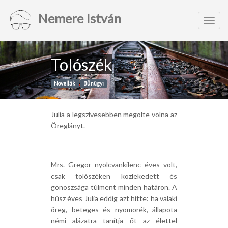
Nemere István
Toggl
navig
Tolószék
Novellák
Bűnügyi
Julia a legszívesebben megölte volna az
Öreglányt.
Mrs. Gregor nyolcvankilenc éves volt,
csak tolószéken közlekedett és
gonoszsága túlment minden határon. A
húsz éves Julia eddig azt hitte: ha valaki
öreg, beteges és nyomorék, állapota
némi alázatra tanítja őt az élettel