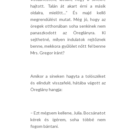
hajtott. Talán át akart érni a másik
oldalra, mielőtt…” És majd kellő
megrendülést mutat. Még jó, hogy az
öregek otthonában soha senkinek nem
panaszkodott az Öreglányra. Ki
sejthetné, milyen indulatok rejtőznek
benne, mekkora gyűlölet nőtt fel benne
Mrs. Gregor iránt?
Amikor a síneken hagyta a tolószéket
és elindult visszafelé, hátába vágott az
Öreglány hangja:
– Ezt mégsem kellene, Julia. Bocsánatot
kérek és ígérem, soha többé nem
fogom bántani.