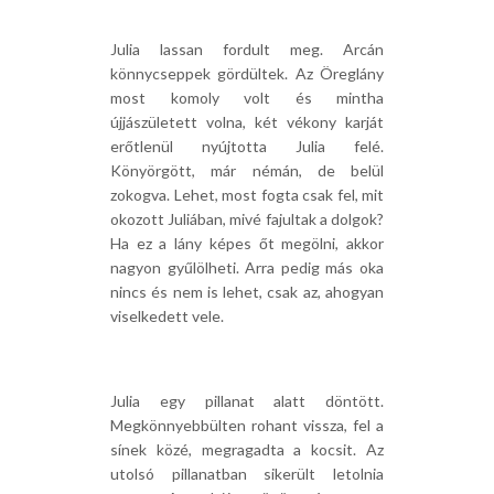
Julia lassan fordult meg. Arcán
könnycseppek gördültek. Az Öreglány
most komoly volt és mintha
újjászületett volna, két vékony karját
erőtlenül nyújtotta Julia felé.
Könyörgött, már némán, de belül
zokogva. Lehet, most fogta csak fel, mit
okozott Juliában, mivé fajultak a dolgok?
Ha ez a lány képes őt megölni, akkor
nagyon gyűlölheti. Arra pedig más oka
nincs és nem is lehet, csak az, ahogyan
viselkedett vele.
Julia egy pillanat alatt döntött.
Megkönnyebbülten rohant vissza, fel a
sínek közé, megragadta a kocsit. Az
utolsó pillanatban sikerült letolnia