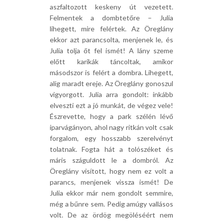
aszfaltozott keskeny út vezetett.
Felmentek a dombtetőre – Julia
lihegett, mire felértek. Az Öreglány
ekkor azt parancsolta, menjenek le, és
Julia tolja őt fel ismét! A lány szeme
előtt karikák táncoltak, amikor
másodszor is felért a dombra. Lihegett,
alig maradt ereje. Az Öreglány gonoszul
vigyorgott. Julia arra gondolt: inkább
elveszti ezt a jó munkát, de végez vele!
Észrevette, hogy a park szélén lévő
iparvágányon, ahol nagy ritkán volt csak
forgalom, egy hosszabb szerelvényt
tolatnak. Fogta hát a tolószéket és
máris száguldott le a dombról. Az
Öreglány visított, hogy nem ez volt a
parancs, menjenek vissza ismét! De
Julia ekkor már nem gondolt semmire,
még a bűnre sem. Pedig amúgy vallásos
volt. De az ördög megöléséért nem