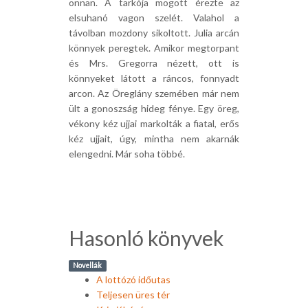
onnan. A tarkója mögött érezte az
elsuhanó vagon szelét. Valahol a
távolban mozdony sikoltott. Julia arcán
könnyek peregtek. Amikor megtorpant
és Mrs. Gregorra nézett, ott is
könnyeket látott a ráncos, fonnyadt
arcon. Az Öreglány szemében már nem
ült a gonoszság hideg fénye. Egy öreg,
vékony kéz ujjai markolták a fiatal, erős
kéz ujjait, úgy, mintha nem akarnák
elengedni. Már soha többé.
Hasonló könyvek
Novellák
A lottózó időutas
Teljesen üres tér