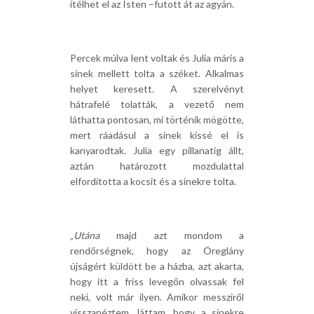
ítélhet el az Isten –futott át az agyán.
Percek múlva lent voltak és Julia máris a
sínek mellett tolta a széket. Alkalmas
helyet keresett. A szerelvényt
hátrafelé tolatták, a vezető nem
láthatta pontosan, mi történik mögötte,
mert ráadásul a sínek kissé el is
kanyarodtak. Julia egy pillanatig állt,
aztán határozott mozdulattal
elfordította a kocsit és a sínekre tolta.
„
Utána
majd azt mondom a
rendőrségnek, hogy az Öreglány
újságért küldött be a házba, azt akarta,
hogy itt a friss levegőn olvassak fel
neki, volt már ilyen. Amikor messziről
visszanéztem, láttam, hogy a sínekre