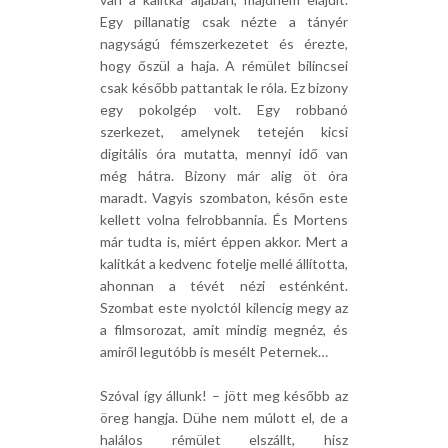
Egy pillanatig csak nézte a tányér
nagyságú fémszerkezetet és érezte,
hogy őszül a haja. A rémület bilincsei
csak később pattantak le róla. Ez bizony
egy pokolgép volt. Egy robbanó
szerkezet, amelynek tetején kicsi
digitális óra mutatta, mennyi idő van
még hátra. Bizony már alig öt óra
maradt. Vagyis szombaton, későn este
kellett volna felrobbannia. És Mortens
már tudta is, miért éppen akkor. Mert a
kalitkát a kedvenc fotelje mellé állította,
ahonnan a tévét nézi esténként.
Szombat este nyolctól kilencig megy az
a filmsorozat, amit mindig megnéz, és
amiről legutóbb is mesélt Peternek…
Szóval így állunk! – jött meg később az
öreg hangja. Dühe nem múlott el, de a
halálos rémület elszállt, hisz