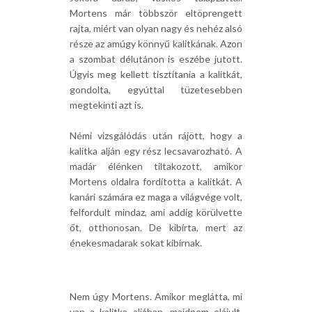
Mortens már többször eltöprengett
rajta, miért van olyan nagy és nehéz alsó
része az amúgy könnyű kalitkának. Azon
a szombat délutánon is eszébe jutott.
Úgyis meg kellett tisztítania a kalitkát,
gondolta, egyúttal tüzetesebben
megtekinti azt is.
Némi vizsgálódás után rájött, hogy a
kalitka alján egy rész lecsavarozható. A
madár élénken tiltakozott, amikor
Mortens oldalra fordította a kalitkát. A
kanári számára ez maga a világvége volt,
felfordult mindaz, ami addig körülvette
őt, otthonosan. De kibírta, mert az
énekesmadarak sokat kibírnak.
Nem úgy Mortens. Amikor meglátta, mi
van a kalitka aljában, majdnem elájult.