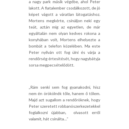
a nagy park másik végébe, ahol Peter
lakott. A fiatalember csodálkozott, de jó
képet vágott a váratlan látogatáshoz.
Mortens megkérte, csináljon neki egy
teát, aztán míg az egyetlen, de már
egyáltalán nem olyan kedves rokona a
konyhában volt, Mortens elhelyezte a
bombát a telefon közelében. Ma este
Peter nyilván ott fog ülni és várja a
rendőrség értesítését, hogy nagybátyja
sorsa megpecsételődött.
„Rám senki sem fog gyanakodni, hisz
nem én örökölnék tőle, hanem ő tőlem.
Majd azt sugallom a rendőröknek, hogy
Peter szeretett robbanószerkezetekkel
foglalkozni újabban, olvasott erről
valamit, hát csinálta…”