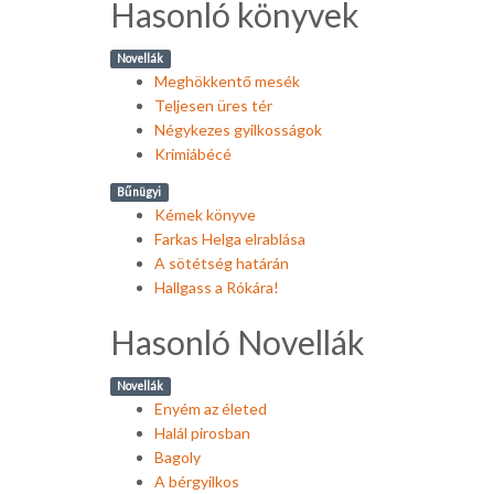
Hasonló könyvek
Novellák
Meghökkentő mesék
Teljesen üres tér
Négykezes gyilkosságok
Krimiábécé
Bűnügyi
Kémek könyve
Farkas Helga elrablása
A sötétség határán
Hallgass a Rókára!
Hasonló Novellák
Novellák
Enyém az életed
Halál pirosban
Bagoly
A bérgyilkos