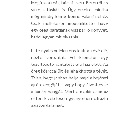
Megitta a teát, búcsút vett Petertől és
vitte a táskát is. Úgy emelte, mintha
még mindig lenne benne valami nehéz.
Csak mellékesen megemlítette, hogy
egy öreg barátjának visz pár jó könyvet,
hadd legyen mit olvasnia.
Este nyolckor Mortens leült a tévé elé,
nézte sorozatát. Fél kilenckor egy
tűzoltóautó vágtatott el a ház előtt. Az
öreg kőarccal ült és lehalkította a tévét.
Talán, hogy jobban hallja majd a bejárati
ajtó csengőjét – vagy hogy élvezhesse
a kanári hangját. Mert a madár azon az
estén kivételesen gyönyörűen cifrázta
sajátos dallamait.