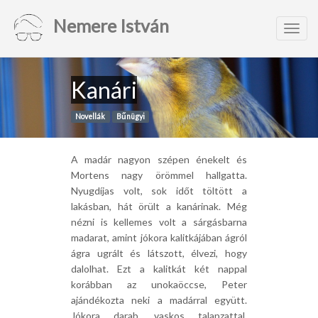
Nemere István
Toggl
navig
Kanári
Novellák
Bűnügyi
A madár nagyon szépen énekelt és
Mortens nagy örömmel hallgatta.
Nyugdíjas volt, sok időt töltött a
lakásban, hát örült a kanárinak. Még
nézni is kellemes volt a sárgásbarna
madarat, amint jókora kalitkájában ágról
ágra ugrált és látszott, élvezi, hogy
dalolhat. Ezt a kalitkát két nappal
korábban az unokaöccse, Peter
ajándékozta neki a madárral együtt.
Jókora darab, vaskos talapzattal.