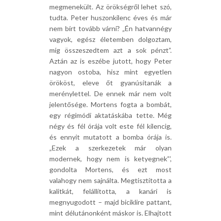
megmenekült. Az örökségről lehet szó,
tudta. Peter huszonkilenc éves és már
nem bírt tovább várni? „Én hatvannégy
vagyok, egész életemben dolgoztam,
míg összeszedtem azt a sok pénzt”.
Aztán az is eszébe jutott, hogy Peter
nagyon ostoba, hisz mint egyetlen
örököst, eleve őt gyanúsítanák a
merénylettel. De ennek már nem volt
jelentősége. Mortens fogta a bombát,
egy régimódi aktatáskába tette. Még
négy és fél órája volt este fél kilencig,
és ennyit mutatott a bomba órája is.
„Ezek a szerkezetek már olyan
modernek, hogy nem is ketyegnek”’,
gondolta Mortens, és ezt most
valahogy nem sajnálta. Megtisztította a
kalitkát, felállította, a kanári is
megnyugodott – majd biciklire pattant,
mint délutánonként máskor is. Elhajtott