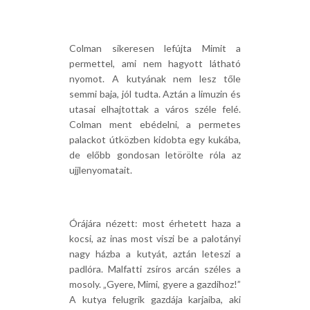
Colman sikeresen lefújta Mimit a
permettel, ami nem hagyott látható
nyomot. A kutyának nem lesz tőle
semmi baja, jól tudta. Aztán a limuzin és
utasai elhajtottak a város széle felé.
Colman ment ebédelni, a permetes
palackot útközben kidobta egy kukába,
de előbb gondosan letörölte róla az
ujjlenyomatait.
Órájára nézett: most érhetett haza a
kocsi, az inas most viszi be a palotányi
nagy házba a kutyát, aztán leteszi a
padlóra. Malfatti zsíros arcán széles a
mosoly. „Gyere, Mimi, gyere a gazdihoz!”
A kutya felugrik gazdája karjaiba, aki