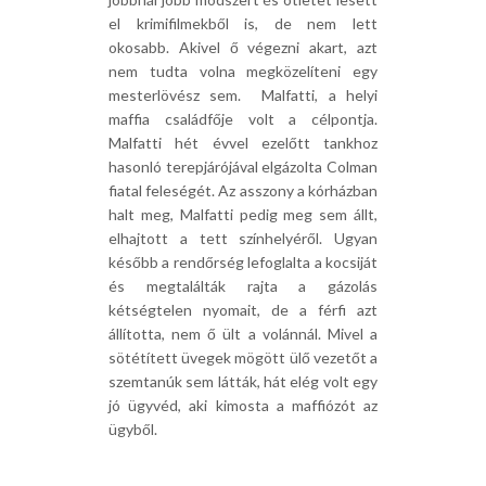
el krimifilmekből is, de nem lett
okosabb. Akivel ő végezni akart, azt
nem tudta volna megközelíteni egy
mesterlövész sem. Malfatti, a helyi
maffia családfője volt a célpontja.
Malfatti hét évvel ezelőtt tankhoz
hasonló terepjárójával elgázolta Colman
fiatal feleségét. Az asszony a kórházban
halt meg, Malfatti pedig meg sem állt,
elhajtott a tett színhelyéről. Ugyan
később a rendőrség lefoglalta a kocsiját
és megtalálták rajta a gázolás
kétségtelen nyomait, de a férfi azt
állította, nem ő ült a volánnál. Mivel a
sötétített üvegek mögött ülő vezetőt a
szemtanúk sem látták, hát elég volt egy
jó ügyvéd, aki kimosta a maffiózót az
ügyből.