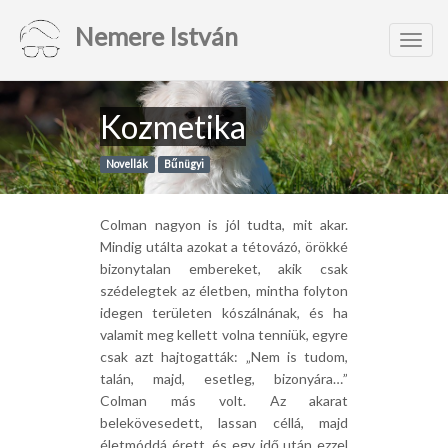
Nemere István
Toggl
navig
Kozmetika
Novellák
Bűnügyi
Colman nagyon is jól tudta, mit akar.
Mindig utálta azokat a tétovázó, örökké
bizonytalan embereket, akik csak
szédelegtek az életben, mintha folyton
idegen területen kószálnának, és ha
valamit meg kellett volna tenniük, egyre
csak azt hajtogatták: „Nem is tudom,
talán, majd, esetleg, bizonyára…”
Colman más volt. Az akarat
belekövesedett, lassan céllá, majd
életmóddá érett, és egy idő után ezzel