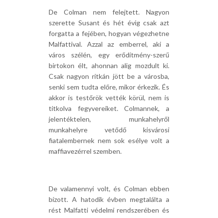
De Colman nem felejtett. Nagyon
szerette Susant és hét évig csak azt
forgatta a fejében, hogyan végezhetne
Malfattival. Azzal az emberrel, aki a
város szélén, egy erődítmény-szerű
birtokon élt, ahonnan alig mozdult ki.
Csak nagyon ritkán jött be a városba,
senki sem tudta előre, mikor érkezik. És
akkor is testőrök vették körül, nem is
titkolva fegyvereiket. Colmannek, a
jelentéktelen, munkahelyről
munkahelyre vetődő kisvárosi
fiatalembernek nem sok esélye volt a
maffiavezérrel szemben.
De valamennyi volt, és Colman ebben
bízott. A hatodik évben megtalálta a
rést Malfatti védelmi rendszerében és