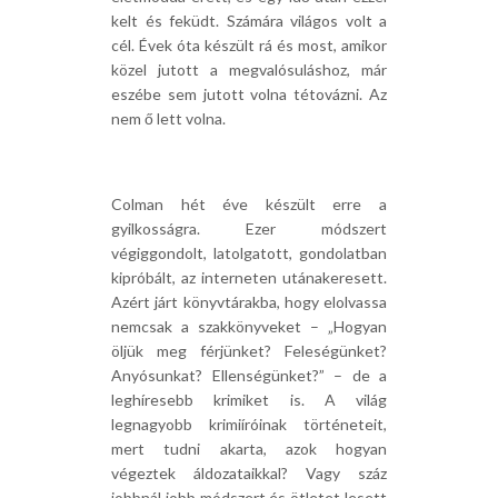
kelt és feküdt. Számára világos volt a
cél. Évek óta készült rá és most, amikor
közel jutott a megvalósuláshoz, már
eszébe sem jutott volna tétovázni. Az
nem ő lett volna.
Colman hét éve készült erre a
gyilkosságra. Ezer módszert
végiggondolt, latolgatott, gondolatban
kipróbált, az interneten utánakeresett.
Azért járt könyvtárakba, hogy elolvassa
nemcsak a szakkönyveket – „Hogyan
öljük meg férjünket? Feleségünket?
Anyósunkat? Ellenségünket?” – de a
leghíresebb krimiket is. A világ
legnagyobb krimiíróinak történeteit,
mert tudni akarta, azok hogyan
végeztek áldozataikkal? Vagy száz
jobbnál jobb módszert és ötletet lesett