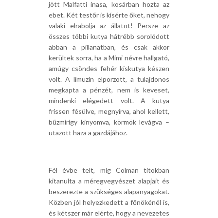
jött Malfatti inasa, kosárban hozta az
ebet. Két testőr is kísérte őket, nehogy
valaki elrabolja az állatot! Persze az
összes többi kutya hátrébb sorolódott
abban a pillanatban, és csak akkor
kerültek sorra, ha a Mimi névre hallgató,
amúgy csöndes fehér kiskutya készen
volt. A limuzin elporzott, a tulajdonos
megkapta a pénzét, nem is keveset,
mindenki elégedett volt. A kutya
frissen fésülve, megnyírva, ahol kellett,
bűzmirigy kinyomva, körmök levágva –
utazott haza a gazdájához.
Fél évbe telt, míg Colman titokban
kitanulta a méregvegyészet alapjait és
beszerezte a szükséges alapanyagokat.
Közben jól helyezkedett a főnökénél is,
és kétszer már elérte, hogy a nevezetes