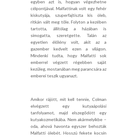
egyben azt is, hogyan végezhetne
célpontjával. Malfattinak volt egy fehér
kiskutyája, szuperfajtiszta kis öleb,
ritkán vált meg tőle. Folyton a kezében
tartotta, állítólag a házában is
simogatta, szeretgette. Talán az
egyetlen élőlény volt, akit az a
gazember kedvelt ezen a világon.
Mindenki tudta, hogy Malfatti sok
emberrel végzett régebben saját
kezűleg, mostanában meg parancsára az
emberei teszik ugyanazt.
Amikor rájött, mit kell tennie, Colman
elvégzett egy kutyaápolási
tanfolyamot, majd elszegődött egy
kutyakozmetikába. Nem akármelyikbe –
oda, ahová havonta egyszer behozták
Malfatti ölebét. Hosszú fekete kocsin