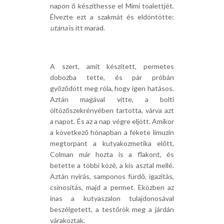
napon ő készíthesse el Mimi toalettjét.
Élvezte ezt a szakmát és eldöntötte:
utána
is itt marad.
A szert, amit készített, permetes
dobozba tette, és pár próbán
győződött meg róla, hogy igen hatásos.
Aztán magával vitte, a bolti
öltözőszekrényében tartotta, várva azt
a napot. És az a nap végre eljött. Amikor
a következő hónapban a fekete limuzin
megtorpant a kutyakozmetika előtt,
Colman már hozta is a flakont, és
betette a többi közé, a kis asztal mellé.
Aztán nyírás, samponos fürdő, igazítás,
csinosítás, majd a permet. Eközben az
inas a kutyaszalon tulajdonosával
beszélgetett, a testőrök meg a járdán
várakoztak.