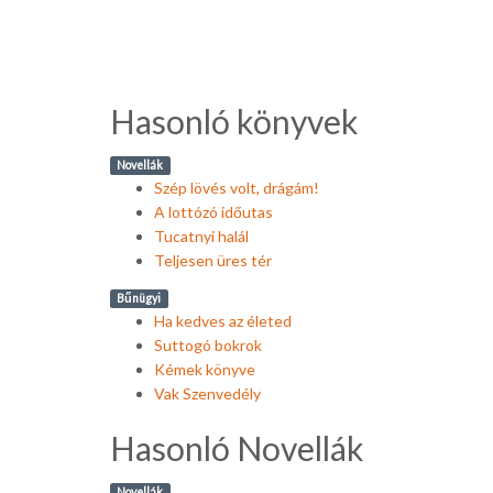
Hasonló könyvek
Novellák
Szép lövés volt, drágám!
A lottózó időutas
Tucatnyi halál
Teljesen üres tér
Bűnügyi
Ha kedves az életed
Suttogó bokrok
Kémek könyve
Vak Szenvedély
Hasonló Novellák
Novellák