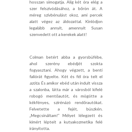
hosszan simogatja. Alig két óra elég a
szer felszívódásához, a bőrön át. A
méreg szívbénulást okoz, ami percek
alatt végez az áldozattal. Kínlódjon
legalább annyit, amennyit Susan
szenvedett ott a kerekek alatt!
Colman betért abba a gyorsbüfébe,
ahol szerény ebédjét szokta
fogyasztani. Ahogy végzett, a benti
faliórát figyelte. Két és fél óra telt el
azóta
. És amikor ebéd után indult vissza
a szalonba, látta már a városból kifelé
robogó mentőautót, és mögötte a
kékfényes, szirénázó rendőrautókat.
Felvetette a fejét, büszkén.
„Megcsináltam!” Mélyet lélegzett és
kimért lépteit a kutyakozmetika felé
irányította.