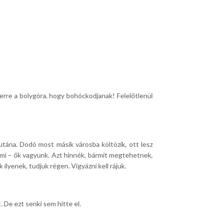
erre a bolygóra, hogy bohóckodjanak! Felelőtlenül
tána. Dodó most másik városba költözik, ott lesz
mi – ők vagyunk. Azt hinnék, bármit megtehetnek,
lyenek, tudjuk régen. Vigyázni kell rájuk.
 De ezt senki sem hitte el.