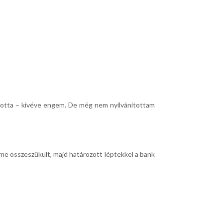
rtotta – kivéve engem. De még nem nyilvánítottam
me összeszűkült, majd határozott léptekkel a bank