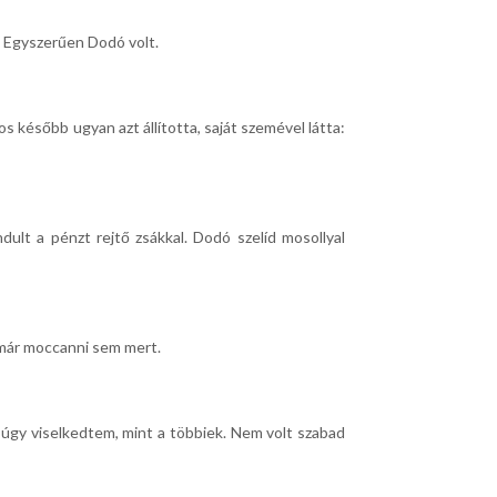
. Egyszerűen Dodó volt.
s később ugyan azt állította, saját szemével látta:
ndult a pénzt rejtő zsákkal. Dodó szelíd mosollyal
 már moccanni sem mert.
úgy viselkedtem, mint a többiek. Nem volt szabad