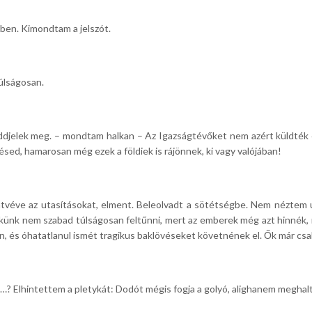
ben. Kimondtam a jelszót.
úlságosan.
eddjelek meg. – mondtam halkan – Az Igazságtévőket nem azért küldték 
désed, hamarosan még ezek a földiek is rájönnek, ki vagy valójában!
 átvéve az utasításokat, elment. Beleolvadt a sötétségbe. Nem néztem u
ekünk nem szabad túlságosan feltűnni, mert az emberek még azt hinnék, 
, és óhatatlanul ismét tragikus baklövéseket követnének el. Ők már csak i
? Elhintettem a pletykát: Dodót mégis fogja a golyó, alighanem meghalt.