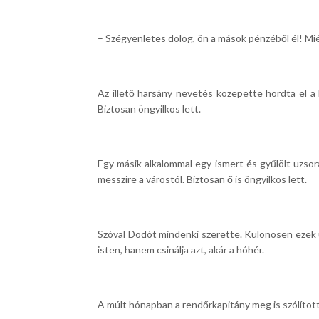
– Szégyenletes dolog, ön a mások pénzéből él! Mié
Az illető harsány nevetés közepette hordta el a
Biztosan öngyilkos lett.
Egy másik alkalommal egy ismert és gyűlölt uzsorá
messzire a várostól. Biztosan ő is öngyilkos lett.
Szóval Dodót mindenki szerette. Különösen ezek ut
isten, hanem csinálja azt, akár a hóhér.
A múlt hónapban a rendőrkapitány meg is szólítot