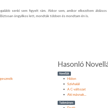
egalább senki sem figyelt rám. Akkor sem, amikor elkezdtem áldáso
k. Biztosan öngyilkos lett, mondták többen és mondtam én is.
Hasonló Novell
Novellák
rögeszmék
Hídon
Szívhalál
A C-változat
Aki másnak...
Tudományos
Dodó