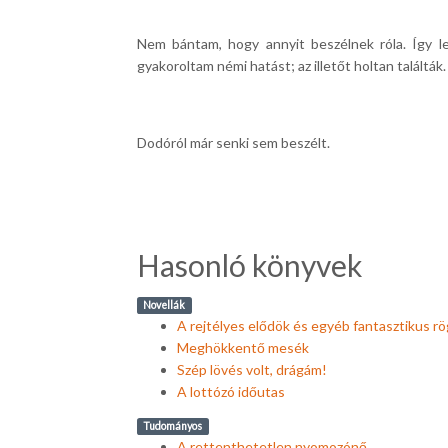
Nem bántam, hogy annyit beszélnek róla. Így l
gyakoroltam némi hatást; az illetőt holtan találtá
Dodóról már senki sem beszélt.
Hasonló könyvek
Novellák
A rejtélyes elődök és egyéb fantasztikus 
Meghökkentő mesék
Szép lövés volt, drágám!
A lottózó időutas
Tudományos
A rettenthetetlen nyomozónő