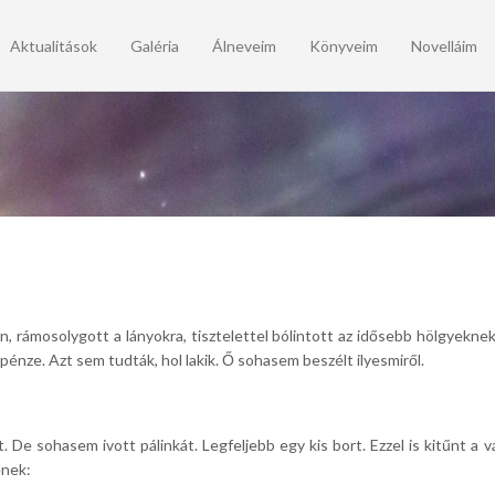
Aktualitások
Galéria
Álneveim
Könyveim
Novelláim
, rámosolygott a lányokra, tisztelettel bólintott az idősebb hölgyekne
pénze. Azt sem tudták, hol lakik. Ő sohasem beszélt ilyesmiről.
. De sohasem ivott pálinkát. Legfeljebb egy kis bort. Ezzel is kitűnt a 
őnek: