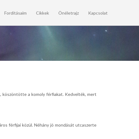
Fordításaim
Cikkek
Önéletrajz
Kapcsolat
k, köszöntötte a komoly férfiakat. Kedvelték, mert
város férfijai közül. Néhány jó mondását utcaszerte