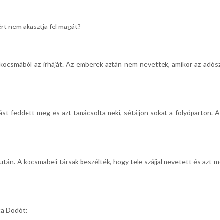
rt nem akasztja fel magát?
 kocsmából az irháját. Az emberek aztán nem nevettek, amikor az adósze
st feddett meg és azt tanácsolta neki, sétáljon sokat a folyóparton. A
án. A kocsmabeli társak beszélték, hogy tele szájjal nevetett és azt m
ta Dodót: