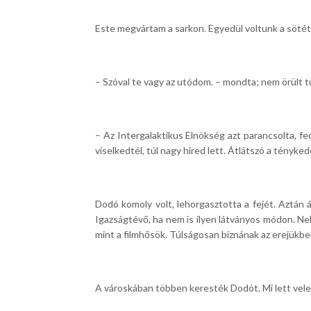
Este megvártam a sarkon. Egyedül voltunk a sötét
– Szóval te vagy az utódom. – mondta; nem örült t
– Az Intergalaktikus Elnökség azt parancsolta, f
viselkedtél, túl nagy híred lett. Átlátszó a tényke
Dodó komoly volt, lehorgasztotta a fejét. Aztán
Igazságtévő, ha nem is ilyen látványos módon. N
mint a filmhősök. Túlságosan bíznának az erejükben
A városkában többen keresték Dodót. Mi lett vele…