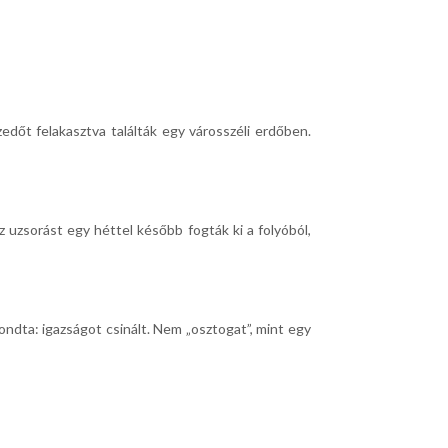
dőt felakasztva találták egy városszéli erdőben.
z uzsorást egy héttel később fogták ki a folyóból,
ondta: igazságot csinált. Nem „osztogat”, mint egy