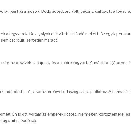
ót ígért az a mosoly. Dodó sötétbőrű volt, vékony, csillogott a fogsora
gtek a fegyverek. De a golyók elsüvítettek Dodó mellett. Az egyik pénztáro
e sem csordult, sértetlen maradt.
 mire az a szívéhez kapott, és a földre rogyott. A másik a kijárathoz i
 rendőröket! – és a varázserejével odaszögezte a padlóhoz. A harmadik
tömeg. Én is ott voltam az emberek között. Nemrégen költöztem ide, és 
m úgy, mint Dodónak.