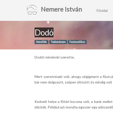
Nemere István
Főoldal
Dodó
Novellák
Tudományos
Fantasztikus
Dodót mindenki szerette.
Mert szeretnivaló volt, ahogy végigment a főutcán
bár nem dolgozott, szépen öltözött és mindig volt 
Kedvelt helye a főtéri kocsma volt, a bank mellett
idézték. Például azt mondta egyszer egy adószed