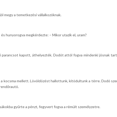
g jól megy a temetkezési vállalkozóknak.
 és hunyorogva megkérdezte: – Mikor utazik el, uram?
ti parancsot kapott, áthelyezték. Dodót attól fogva mindenki jósnak ta
a kocsma mellett. Lövöldözést hallottunk, kitódultunk a térre. Dodó sze
 rendőrautó.
zsákokba gyűrte a pénzt, fegyvert fogva a rémült személyzetre.