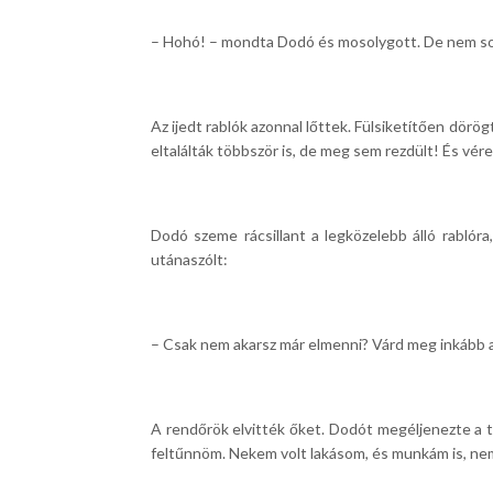
– Hohó! – mondta Dodó és mosolygott. De nem sok j
Az ijedt rablók azonnal lőttek. Fülsiketítően dörö
eltalálták többször is, de meg sem rezdült! És vér
Dodó szeme rácsillant a legközelebb álló rablóra,
utánaszólt:
– Csak nem akarsz már elmenni? Várd meg inkább a
A rendőrök elvitték őket. Dodót megéljenezte a 
feltűnnöm. Nekem volt lakásom, és munkám is, ne