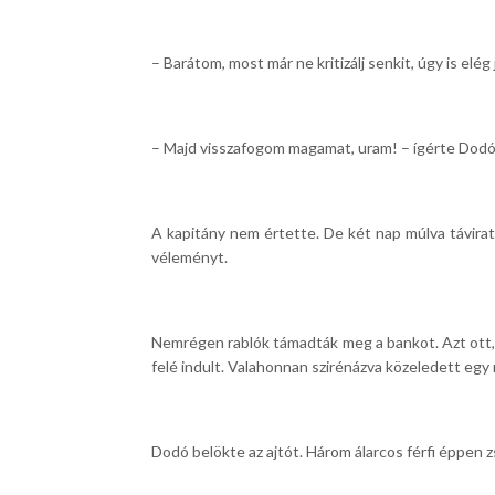
– Barátom, most már ne kritizálj senkit, úgy is elé
– Majd visszafogom magamat, uram! – ígérte Dodó
A kapitány nem értette. De két nap múlva távira
véleményt.
Nemrégen rablók támadták meg a bankot. Azt ott, 
felé indult. Valahonnan szirénázva közeledett egy
Dodó belökte az ajtót. Három álarcos férfi éppen 