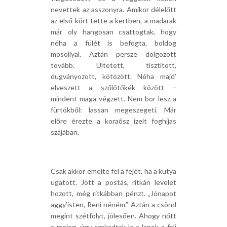
nevettek az asszonyra. Amikor délelőtt
az első kört tette a kertben, a madarak
már oly hangosan csattogtak, hogy
néha a fülét is befogta, boldog
mosollyal. Aztán persze dolgozott
tovább. Ültetett, tisztított,
dugványozott, kötözött. Néha majd’
elveszett a szőlőtőkék között –
mindent maga végzett. Nem bor lesz a
fürtökből: lassan megeszegeti. Már
előre érezte a koraősz ízeit foghíjas
szájában.
Csak akkor emelte fel a fejét, ha a kutya
ugatott. Jött a postás, ritkán levelet
hozott, még ritkábban pénzt. „Jónapot
aggy’isten, Reni néném.” Aztán a csönd
megint szétfolyt, jólesően. Ahogy nőtt
a meleg, úgy szakadtak le a lapok a fali