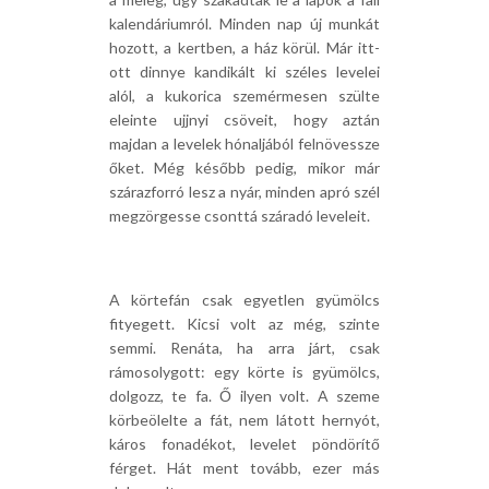
kalendáriumról. Minden nap új munkát
hozott, a kertben, a ház körül. Már itt-
ott dinnye kandikált ki széles levelei
alól, a kukorica szemérmesen szülte
eleinte ujjnyi csöveit, hogy aztán
majdan a levelek hónaljából felnövessze
őket. Még később pedig, mikor már
szárazforró lesz a nyár, minden apró szél
megzörgesse csonttá száradó leveleit.
A körtefán csak egyetlen gyümölcs
fityegett. Kicsi volt az még, szinte
semmi. Renáta, ha arra járt, csak
rámosolygott: egy körte is gyümölcs,
dolgozz, te fa. Ő ilyen volt. A szeme
körbeölelte a fát, nem látott hernyót,
káros fonadékot, levelet pöndörítő
férget. Hát ment tovább, ezer más