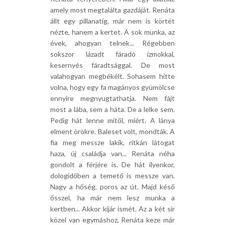
amely most megtalálta gazdáját. Renáta
állt egy pillanatig, már nem is körtét
nézte, hanem a kertet. A sok munka, az
évek, ahogyan telnek... Régebben
sokszor lázadt fáradó izmokkal,
kesernyés fáradtsággal. De most
valahogyan megbékélt. Sohasem hitte
volna, hogy egy fa magányos gyümölcse
ennyire megnyugtathatja. Nem fájt
most a lába, sem a háta. De a lelke sem.
Pedig hát lenne mitől, miért. A lánya
elment örökre. Baleset volt, mondták. A
fia meg messze lakik, ritkán látogat
haza, új családja van... Renáta néha
gondolt a férjére is. De hát ilyenkor,
dologidőben a temető is messze van.
Nagy a hőség, poros az út. Majd késő
ősszel, ha már nem lesz munka a
kertben... Akkor kijár ismét. Az a két sír
közel van egymáshoz, Renáta keze már