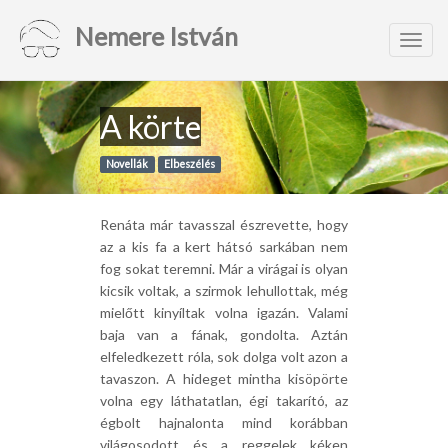
Nemere István
Toggl
navig
A körte
Novellák
Elbeszélés
Renáta már tavasszal észrevette, hogy
az a kis fa a kert hátsó sarkában nem
fog sokat teremni. Már a virágai is olyan
kicsik voltak, a szirmok lehullottak, még
mielőtt kinyíltak volna igazán. Valami
baja van a fának, gondolta. Aztán
elfeledkezett róla, sok dolga volt azon a
tavaszon. A hideget mintha kisöpörte
volna egy láthatatlan, égi takarító, az
égbolt hajnalonta mind korábban
világosodott és a reggelek kéken