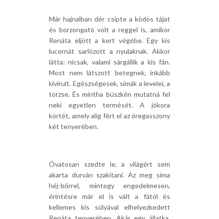
Már hajnalban dér csípte a ködös tájat
és borzongató volt a reggel is, amikor
Renáta eljött a kert végébe. Egy kis
lucernát sarlózott a nyulaknak. Akkor
látta: nicsak, valami sárgállik a kis fán.
Most nem látszott betegnek, inkább
kivirult. Egészségesek, simák a levelei, a
törzse. És mintha büszkén mutatná fel
neki egyetlen termését. A jókora
körtét, amely alig fért el az öregasszony
két tenyerében.
Óvatosan szedte le, a világért sem
akarta durván szakítani. Az meg sima
héj-bőrrel, mintegy engedelmesen,
érintésre már el is vált a fától és
kellemes kis súlyával elhelyezkedett
Renáta tenyerében. Akár egy állatka,