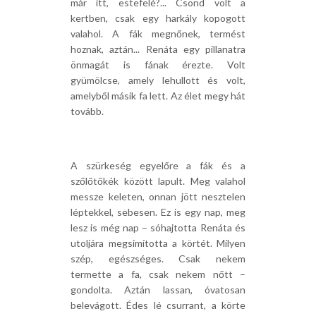
már itt, estefelé?... Csönd volt a
kertben, csak egy harkály kopogott
valahol. A fák megnőnek, termést
hoznak, aztán... Renáta egy pillanatra
önmagát is fának érezte. Volt
gyümölcse, amely lehullott és volt,
amelyből másik fa lett. Az élet megy hát
tovább.
A szürkeség egyelőre a fák és a
szőlőtőkék között lapult. Meg valahol
messze keleten, onnan jött nesztelen
léptekkel, sebesen. Ez is egy nap, meg
lesz is még nap – sóhajtotta Renáta és
utoljára megsimította a körtét. Milyen
szép, egészséges. Csak nekem
termette a fa, csak nekem nőtt –
gondolta. Aztán lassan, óvatosan
belevágott. Édes lé csurrant, a körte