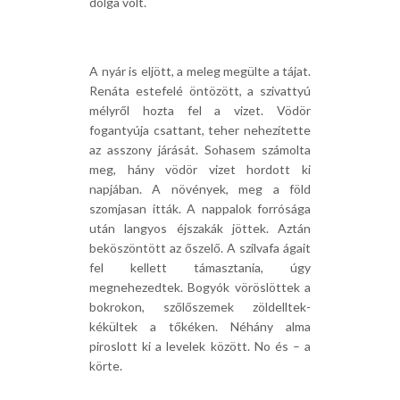
dolga volt.
A nyár is eljött, a meleg megülte a tájat.
Renáta estefelé öntözött, a szivattyú
mélyről hozta fel a vizet. Vödör
fogantyúja csattant, teher nehezítette
az asszony járását. Sohasem számolta
meg, hány vödör vizet hordott ki
napjában. A növények, meg a föld
szomjasan itták. A nappalok forrósága
után langyos éjszakák jöttek. Aztán
beköszöntött az őszelő. A szilvafa ágait
fel kellett támasztania, úgy
megnehezedtek. Bogyók vöröslöttek a
bokrokon, szőlőszemek zöldelltek-
kékültek a tőkéken. Néhány alma
piroslott ki a levelek között. No és – a
körte.