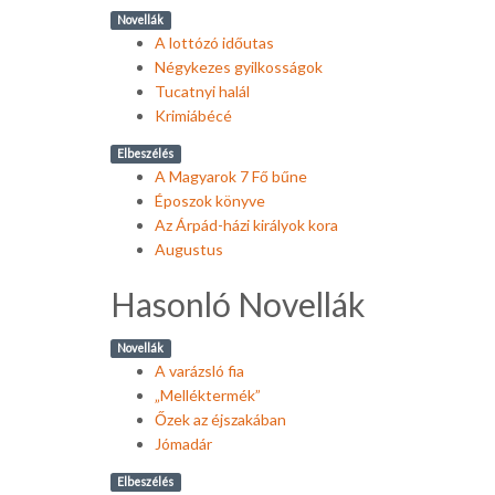
Novellák
A lottózó időutas
Négykezes gyilkosságok
Tucatnyi halál
Krimiábécé
Elbeszélés
A Magyarok 7 Fő bűne
Époszok könyve
Az Árpád-házi királyok kora
Augustus
Hasonló Novellák
Novellák
A varázsló fia
„Melléktermék”
Őzek az éjszakában
Jómadár
Elbeszélés