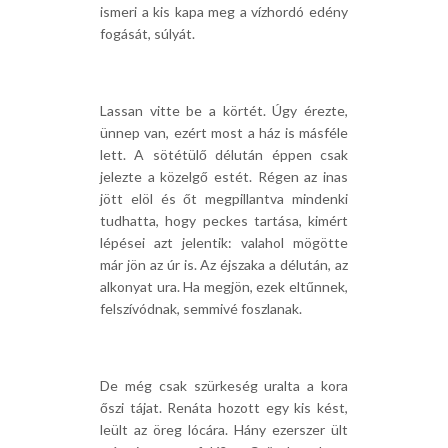
ismeri a kis kapa meg a vízhordó edény
fogását, súlyát.
Lassan vitte be a körtét. Úgy érezte,
ünnep van, ezért most a ház is másféle
lett. A sötétülő délután éppen csak
jelezte a közelgő estét. Régen az inas
jött elöl és őt megpillantva mindenki
tudhatta, hogy peckes tartása, kimért
lépései azt jelentik: valahol mögötte
már jön az úr is. Az éjszaka a délután, az
alkonyat ura. Ha megjön, ezek eltűnnek,
felszívódnak, semmivé foszlanak.
De még csak szürkeség uralta a kora
őszi tájat. Renáta hozott egy kis kést,
leült az öreg lócára. Hány ezerszer ült