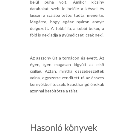
belül puha volt. Amikor kicsiny
darabokat szelt le belőle a késsel és
lassan a szájába tette, tudta: megérte.
Megérte, hogy egész nyáron annyit
dolgozott. A többi fa, a többi bokor, a
föld is neki adja a gyümölcsét, csak neki.
Az asszony ült a tornácon és evett. Az
égen, igen magasan kigyúlt az első
csillag. Aztán, mintha összebeszéltek
volna, egyszerre zendített rá az összes
környékbeli tücsök. Ezüsthangú énekük
azonnal betöltötte a tájat.
Hasonló könyvek