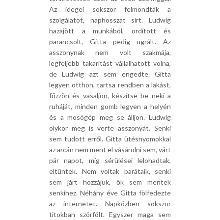
Az idegei sokszor felmondták a
szolgálatot, naphosszat sírt. Ludwig
hazajött a munkából, ordított és
parancsolt, Gitta pedig ugrált. Az
asszonynak nem volt szakmája,
legfeljebb takarítást vállalhatott volna,
de Ludwig azt sem engedte. Gitta
legyen otthon, tartsa rendben a lakást,
főzzön és vasaljon, készítse be neki a
ruháját, minden gomb legyen a helyén
és a mosógép meg se álljon. Ludwig
olykor meg is verte asszonyát. Senki
sem tudott erről. Gitta ütésnyomokkal
az arcán nem ment el vásárolni sem, várt
pár napot, míg sérülései lelohadtak,
eltűntek. Nem voltak barátaik, senki
sem járt hozzájuk, ők sem mentek
senkihez. Néhány éve Gitta fölfedezte
az internetet. Napközben sokszor
titokban szörfölt. Egyszer maga sem