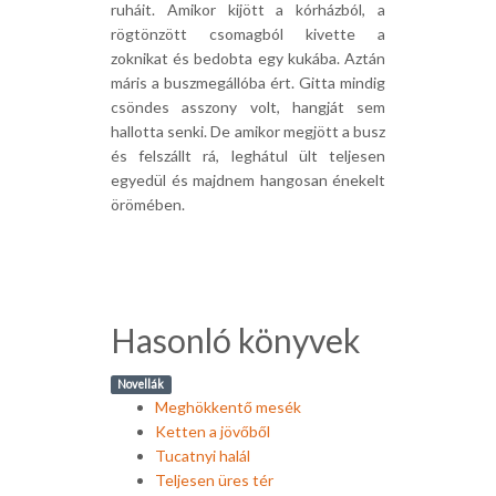
ruháit. Amikor kijött a kórházból, a
rögtönzött csomagból kivette a
zoknikat és bedobta egy kukába. Aztán
máris a buszmegállóba ért. Gitta mindig
csöndes asszony volt, hangját sem
hallotta senki. De amikor megjött a busz
és felszállt rá, leghátul ült teljesen
egyedül és majdnem hangosan énekelt
örömében.
Hasonló könyvek
Novellák
Meghökkentő mesék
Ketten a jövőből
Tucatnyi halál
Teljesen üres tér