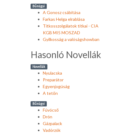
Bűnügyi
A Gonosz csábítása
Farkas Helga elrablása
Titkosszolgálatok titkai - CIA
KGB MI5 MOSZAD
Gyilkosság a valóságshowban
Hasonló Novellák
Novellák
Nyulacska
Preparátor
Egyenjogúság
A tetőn
Bűnügyi
Fúvócső
Drón
Gázpalack
Vadórzók