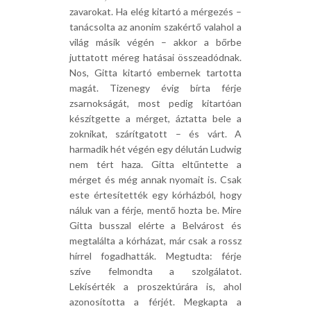
zavarokat. Ha elég kitartó a mérgezés –
tanácsolta az anonim szakértő valahol a
világ másik végén – akkor a bőrbe
juttatott méreg hatásai összeadódnak.
Nos, Gitta kitartó embernek tartotta
magát. Tizenegy évig bírta férje
zsarnokságát, most pedig kitartóan
készítgette a mérget, áztatta bele a
zoknikat, szárítgatott – és várt. A
harmadik hét végén egy délután Ludwig
nem tért haza. Gitta eltűntette a
mérget és még annak nyomait is. Csak
este értesítették egy kórházból, hogy
náluk van a férje, mentő hozta be. Mire
Gitta busszal elérte a Belvárost és
megtalálta a kórházat, már csak a rossz
hírrel fogadhatták. Megtudta: férje
szíve felmondta a szolgálatot.
Lekísérték a proszektúrára is, ahol
azonosította a férjét. Megkapta a