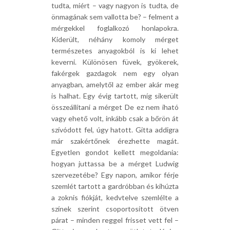
tudta, miért – vagy nagyon is tudta, de
önmagának sem vallotta be? – felment a
mérgekkel foglalkozó honlapokra.
Kiderült, néhány komoly mérget
természetes anyagokból is ki lehet
keverni. Különösen füvek, gyökerek,
fakérgek gazdagok nem egy olyan
anyagban, amelytől az ember akár meg
is halhat. Egy évig tartott, míg sikerült
összeállítani a mérget De ez nem iható
vagy ehető volt, inkább csak a bőrön át
szívódott fel, úgy hatott. Gitta addigra
már szakértőnek érezhette magát.
Egyetlen gondot kellett megoldania:
hogyan juttassa be a mérget Ludwig
szervezetébe? Egy napon, amikor férje
szemlét tartott a gardróbban és kihúzta
a zoknis fiókját, kedvtelve szemlélte a
színek szerint csoportosított ötven
párat – minden reggel frisset vett fel –