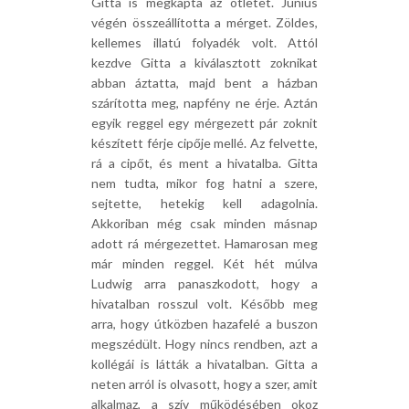
Gitta is megkapta az ötletet. Június
végén összeállította a mérget. Zöldes,
kellemes illatú folyadék volt. Attól
kezdve Gitta a kiválasztott zoknikat
abban áztatta, majd bent a házban
szárította meg, napfény ne érje. Aztán
egyik reggel egy mérgezett pár zoknit
készített férje cipője mellé. Az felvette,
rá a cipőt, és ment a hivatalba. Gitta
nem tudta, mikor fog hatni a szere,
sejtette, hetekig kell adagolnia.
Akkoriban még csak minden másnap
adott rá mérgezettet. Hamarosan meg
már minden reggel. Két hét múlva
Ludwig arra panaszkodott, hogy a
hivatalban rosszul volt. Később meg
arra, hogy útközben hazafelé a buszon
megszédült. Hogy nincs rendben, azt a
kollégái is látták a hivatalban. Gitta a
neten arról is olvasott, hogy a szer, amit
alkalmaz, a szív működésében okoz