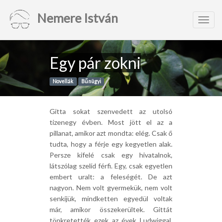
Nemere István
Toggl
navig
Egy pár zokni
Novellák
Bűnügyi
Gitta sokat szenvedett az utolsó
tizenegy évben. Most jött el az a
pillanat, amikor azt mondta: elég. Csak ő
tudta, hogy a férje egy kegyetlen alak.
Persze kifelé csak egy hivatalnok,
látszólag szelíd férfi. Egy, csak egyetlen
embert uralt: a feleségét. De azt
nagyon. Nem volt gyermekük, nem volt
senkijük, mindketten egyedül voltak
már, amikor összekerültek. Gittát
tönkretették ezek az évek Ludwiggal.