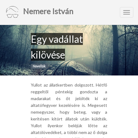
Nemere István
Toggl
navig
Egy vadállat
kilövése
Novellák
Yullot az állatkertben dolgozott. Hétfő
reggeltől péntekig gondozta a
madarakat és őt jelölték ki az
altatófegyver kezelésére is. Megesett
nemegyszer, hogy beteg, vagy a
kerítésen kitört állatok után küldték.
Yullot ilyenkor beléjük lőtte az
altatólövedéket, a többi nem az ő dolga