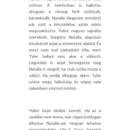
otthon. A telefonban is hallotta,
ahogyan a részeg férfi üvöltözik,
káromkodik. Natalie idegesen mondott
pár szót a készülékbe, aztán máris
megszakította. Yullot nagyon sajnálta
szerelmét. Szegény Natalie, alaposan
bevásárolt azzal a rettenetes alakkal. És
most nem tud szabadulni tőle, mert
Tyler hallani sem akar a válásról.
Legutóbb is azzal fenyegette meg
Natalie-t: megöli, ha csak szóba hozza a
válást. Ha pedig elhagyja, akkor Tyler
utána megy, felkutatja és végez vele
valamilyen szörnyű módon.
Yullot keze ökölbe szorult. Ha az a
vadállat nem lenne, már régen boldogan
élhetne Natalie-val. Hogyan lehetne
megszabadulni tőle..? Ezen hetekig