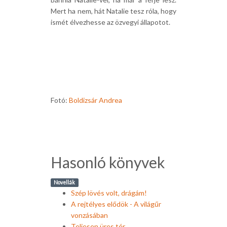
Mert ha nem, hát Natalie tesz róla, hogy
ismét élvezhesse az özvegyi állapotot.
Fotó:
Boldizsár Andrea
Hasonló könyvek
Novellák
Szép lövés volt, drágám!
A rejtélyes elődök - A világűr
vonzásában
Teljesen üres tér