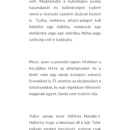
volt. Megtanulta a különleges puska
használatát és különbséget tudott
tenni a testsúly szerinti dózisok között
is. Tudta, mekkora altató-adagot kell
belelőni egy vízilóba, mekkorát egy
elefántba vagy egy zebrába. Néha nagy
szükség volt e tudására.
Most, azon a pénteki napon titokban a
kocsijába tette az altatópuskát és a
kivitt vele egy darab közepes méretű
lövedéket is. Ő vezette az elszámolást a
töltényekkel, és már régebben félretett
magának egyet. Senki sem tudott róla.
Yullot aznap este felhívta Natalie-t.
Hallotta, hogy a lakásban áll a bál. Tyler
nyilván megint beszívott, ezúttal csak