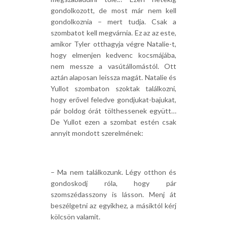
gondolkozott, de most már nem kell
gondolkoznia – mert tudja. Csak a
szombatot kell megvárnia. Ez az az este,
amikor Tyler otthagyja végre Natalie-t,
hogy elmenjen kedvenc kocsmájába,
nem messze a vasútállomástól. Ott
aztán alaposan leissza magát. Natalie és
Yullot szombaton szoktak találkozni,
hogy erővel feledve gondjukat-bajukat,
pár boldog órát tölthessenek együtt…
De Yullot ezen a szombat estén csak
annyit mondott szerelmének:
– Ma nem találkozunk. Légy otthon és
gondoskodj róla, hogy pár
szomszédasszony is lásson. Menj át
beszélgetni az egyikhez, a másiktól kérj
kölcsön valamit.