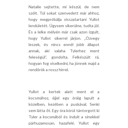
Natalie sejtette, mi készül, de nem
szólt. Túl sokat szenvedett már ahhoz,
hogy megpróbálja visszatartani Yullot
lendületét. Úgysem sikerülne, tudta jól.
És a lelke mélyén már csak azon izgult,
hogy Yullot sikerrel járjon. „Özvegy
leszek, és nincs ennél jobb állapot
annak, aki valaha Tylerhez ment
feleségül”, gondolta. Felkészült rá,
hogyan fog viselkedni, ha jönnek majd a
rendőrök a rossz hírrel.
Yullot a kertek alatt ment el a
kocsmához, éjjel egy óráig lapult a
közelben, kezében a puskával. Senki
sem látta őt. Egy óra körül tántorgott ki
Tyler a kocsmából és indult a sínekkel
párhuzamosan, hazafelé. Yullot egy