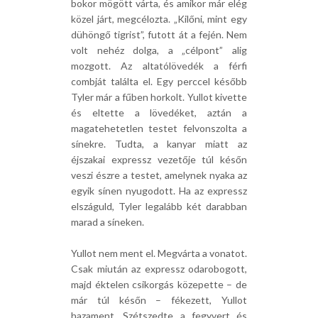
bokor mögött várta, és amikor már elég
közel járt, megcélozta. „Kilőni, mint egy
dühöngő tigrist”, futott át a fején. Nem
volt nehéz dolga, a „célpont” alig
mozgott. Az altatólövedék a férfi
combját találta el. Egy perccel később
Tyler már a fűben horkolt. Yullot kivette
és eltette a lövedéket, aztán a
magatehetetlen testet felvonszolta a
sínekre. Tudta, a kanyar miatt az
éjszakai expressz vezetője túl későn
veszi észre a testet, amelynek nyaka az
egyik sínen nyugodott. Ha az expressz
elszáguld, Tyler legalább két darabban
marad a síneken.
Yullot nem ment el. Megvárta a vonatot.
Csak miután az expressz odarobogott,
majd éktelen csikorgás közepette – de
már túl későn – fékezett, Yullot
hazament. Szétszedte a fegyvert és