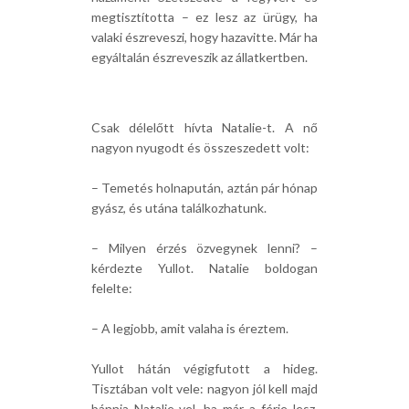
megtisztította – ez lesz az ürügy, ha
valaki észreveszi, hogy hazavitte. Már ha
egyáltalán észreveszik az állatkertben.
Csak délelőtt hívta Natalie-t. A nő
nagyon nyugodt és összeszedett volt:
– Temetés holnapután, aztán pár hónap
gyász, és utána találkozhatunk.
– Milyen érzés özvegynek lenni? –
kérdezte Yullot. Natalie boldogan
felelte:
– A legjobb, amit valaha is éreztem.
Yullot hátán végigfutott a hideg.
Tisztában volt vele: nagyon jól kell majd
bánnia Natalie-vel, ha már a férje lesz.