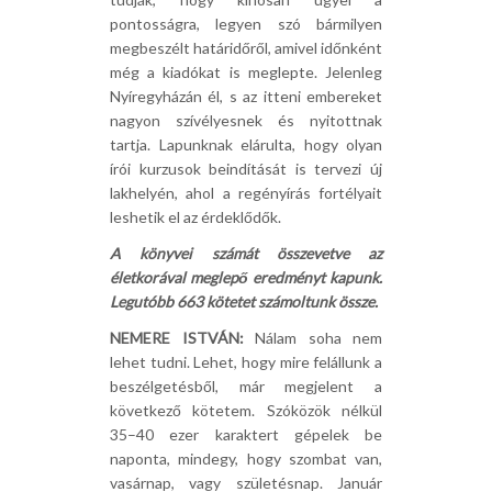
pontosságra, legyen szó bármilyen
megbeszélt határidőről, amivel időnként
még a kiadókat is meglepte. Jelenleg
Nyíregyházán él, s az itteni embereket
nagyon szívélyesnek és nyitottnak
tartja. Lapunknak elárulta, hogy olyan
írói kurzusok beindítását is tervezi új
lakhelyén, ahol a regényírás fortélyait
leshetik el az érdeklődők.
A könyvei számát összevetve az
életkorával meglepő eredményt kapunk.
Legutóbb 663 kötetet számoltunk össze.
NEMERE ISTVÁN:
Nálam soha nem
lehet tudni. Lehet, hogy mire felállunk a
beszélgetésből, már megjelent a
következő kötetem. Szóközök nélkül
35–40 ezer karaktert gépelek be
naponta, mindegy, hogy szombat van,
vasárnap, vagy születésnap. Január