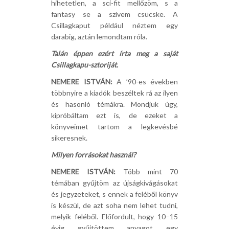
hihetetlen, a sci-fit mellőzöm, s a
fantasy se a szívem csücske. A
Csillagkaput például néztem egy
darabig, aztán lemondtam róla.
Talán éppen ezért írta meg a saját
Csillagkapu-sztoriját.
NEMERE ISTVÁN:
A ’90-es években
többnyire a kiadók beszéltek rá az ilyen
és hasonló témákra. Mondjuk úgy,
kipróbáltam ezt is, de ezeket a
könyveimet tartom a legkevésbé
sikeresnek.
Milyen forrásokat használ?
NEMERE ISTVÁN:
Több mint 70
témában gyűjtöm az újságkivágásokat
és jegyzeteket, s ennek a feléből könyv
is készül, de azt soha nem lehet tudni,
melyik feléből. Előfordult, hogy 10–15
évig gyűjtöttem anyagot egy