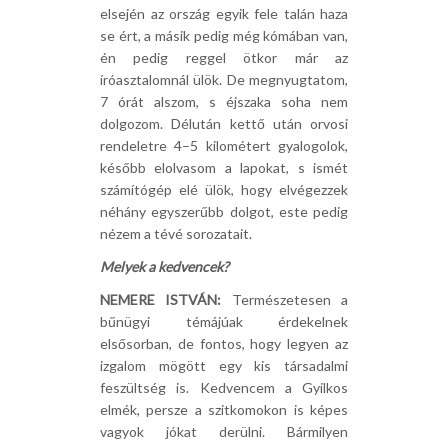
elsején az ország egyik fele talán haza
se ért, a másik pedig még kómában van,
én pedig reggel ötkor már az
íróasztalomnál ülök. De megnyugtatom,
7 órát alszom, s éjszaka soha nem
dolgozom. Délután kettő után orvosi
rendeletre 4–5 kilométert gyalogolok,
később elolvasom a lapokat, s ismét
számítógép elé ülök, hogy elvégezzek
néhány egyszerűbb dolgot, este pedig
nézem a tévé sorozatait.
Melyek a kedvencek?
NEMERE ISTVÁN:
Természetesen a
bűnügyi témájúak érdekelnek
elsősorban, de fontos, hogy legyen az
izgalom mögött egy kis társadalmi
feszültség is. Kedvencem a Gyilkos
elmék, persze a szitkomokon is képes
vagyok jókat derülni. Bármilyen