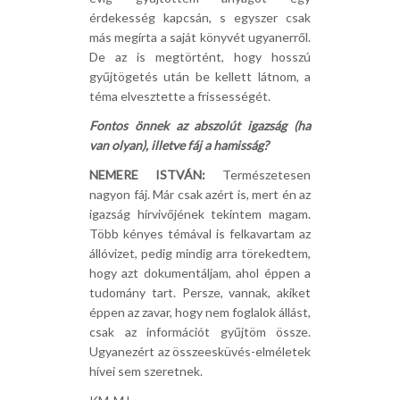
érdekesség kapcsán, s egyszer csak
más megírta a saját könyvét ugyanerről.
De az is megtörtént, hogy hosszú
gyűjtögetés után be kellett látnom, a
téma elvesztette a frissességét.
Fontos önnek az abszolút igazság (ha
van olyan), illetve fáj a hamisság?
NEMERE ISTVÁN:
Természetesen
nagyon fáj. Már csak azért is, mert én az
igazság hírvivőjének tekintem magam.
Több kényes témával is felkavartam az
állóvizet, pedig mindig arra törekedtem,
hogy azt dokumentáljam, ahol éppen a
tudomány tart. Persze, vannak, akiket
éppen az zavar, hogy nem foglalok állást,
csak az információt gyűjtöm össze.
Ugyanezért az összeesküvés-elméletek
hívei sem szeretnek.