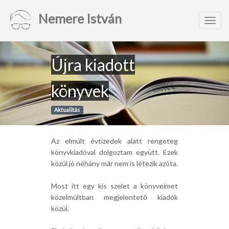
Nemere István
Toggl
navig
Újra kiadott
könyvek
Aktualitás
Az elmúlt évtizedek alatt rengeteg
könyvkiadóval dolgoztam együtt. Ezek
közül jó néhány már nem is létezik azóta.
Most itt egy kis szelet a könyveimet
közelmúltban megjelentető kiadók
közül.