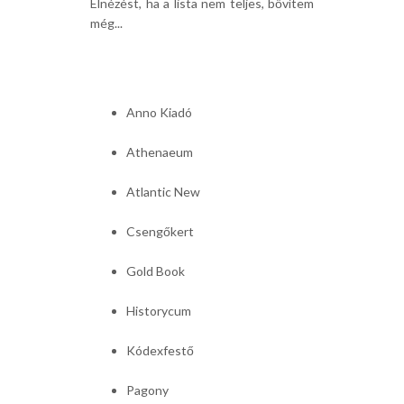
Elnézést, ha a lista nem teljes, bővítem
még...
Anno Kiadó
Athenaeum
Atlantic New
Csengőkert
Gold Book
Historycum
Kódexfestő
Pagony