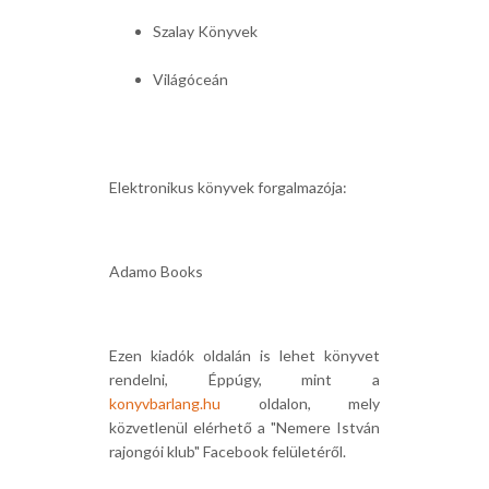
Szalay Könyvek
Világóceán
Elektronikus könyvek forgalmazója:
Adamo Books
Ezen kiadók oldalán is lehet könyvet
rendelni, Éppúgy, mint a
konyvbarlang.hu
oldalon, mely
közvetlenül elérhető a "Nemere István
rajongói klub" Facebook felületéről.