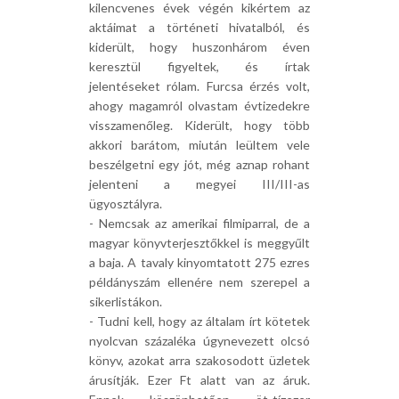
kilencvenes évek végén kikértem az
aktáimat a történeti hivatalból, és
kiderült, hogy huszonhárom éven
keresztül figyeltek, és írtak
jelentéseket rólam. Furcsa érzés volt,
ahogy magamról olvastam évtizedekre
visszamenőleg. Kiderült, hogy több
akkori barátom, miután leültem vele
beszélgetni egy jót, még aznap rohant
jelenteni a megyei III/III-as
ügyosztályra.
- Nemcsak az amerikai filmiparral, de a
magyar könyvterjesztőkkel is meggyűlt
a baja. A tavaly kinyomtatott 275 ezres
példányszám ellenére nem szerepel a
sikerlistákon.
- Tudni kell, hogy az általam írt kötetek
nyolcvan százaléka úgynevezett olcsó
könyv, azokat arra szakosodott üzletek
árusítják. Ezer Ft alatt van az áruk.