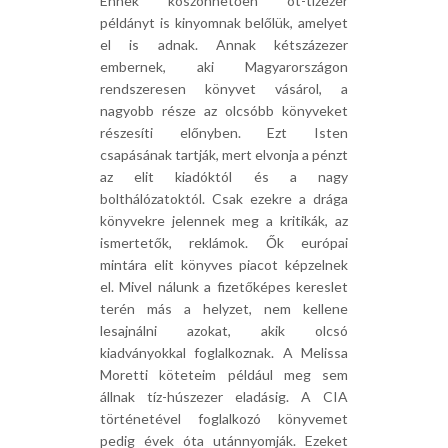
Ennek köszönhetően öt-tízezer
példányt is kinyomnak belőlük, amelyet
el is adnak. Annak kétszázezer
embernek, aki Magyarországon
rendszeresen könyvet vásárol, a
nagyobb része az olcsóbb könyveket
részesíti előnyben. Ezt Isten
csapásának tartják, mert elvonja a pénzt
az elit kiadóktól és a nagy
bolthálózatoktól. Csak ezekre a drága
könyvekre jelennek meg a kritikák, az
ismertetők, reklámok. Ők európai
mintára elit könyves piacot képzelnek
el. Mivel nálunk a fizetőképes kereslet
terén más a helyzet, nem kellene
lesajnálni azokat, akik olcsó
kiadványokkal foglalkoznak. A Melissa
Moretti köteteim például meg sem
állnak tíz-húszezer eladásig. A CIA
történetével foglalkozó könyvemet
pedig évek óta utánnyomják. Ezeket