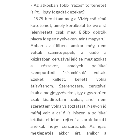
- Az átkosban több "rázós" történetet
is írt. Hogy fogadták ezeket?
- 1979-ben írtam meg a Vízlépcső című
kötetemet, amely körülbelül tíz évre rá
jelenhetett csak meg. Előbb dobták
piacra idegen nyelveken, mint magyarul.
Abban az időben, amikor még nem
voltak számítógépek, a kiadó a
kéziratban ceruzával jelölte meg azokat
a részeket, amelyek politikai
szempontból "sikamlósak" voltak.
Ezeket kellett, kellett volna
átjavítanom. Szerencsére, ceruzával
írták a megjegyzéseket, így egyszerűen
csak kiradíroztam azokat, ahol nem
szerettem volna változtatást. Nagyon jó
műfaj volt a csi-fi is, hiszen a politikai
kritikát el lehet rejteni a sorok között
anélkül, hogy cenzúráznák. Az igazi
meglepetés akkor ért, amikor a