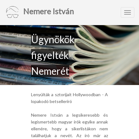
Nemere István
Toggl
navig
Ügynökök
figyelték
Nemerét
Lenyúlták a sztorijait Hollywoodban - A
lopakodó betselleríró
Nemere István a legsikeresebb és
legismertebb magyar írók egyike annak
ellenére, hogy a sikerlistákon nem
találhatjuk a nevét. Az író már az