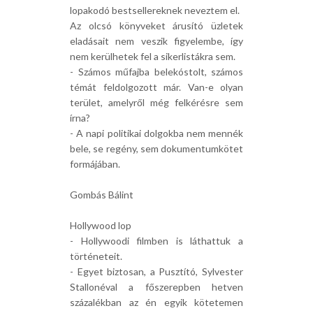
lopakodó bestsellereknek neveztem el.
Az olcsó könyveket árusító üzletek
eladásait nem veszik figyelembe, így
nem kerülhetek fel a sikerlistákra sem.
- Számos műfajba belekóstolt, számos
témát feldolgozott már. Van-e olyan
terület, amelyről még felkérésre sem
írna?
- A napi politikai dolgokba nem mennék
bele, se regény, sem dokumentumkötet
formájában.
Gombás Bálint
Hollywood lop
- Hollywoodi filmben is láthattuk a
történeteit.
- Egyet biztosan, a Pusztító, Sylvester
Stallonéval a főszerepben hetven
százalékban az én egyik kötetemen