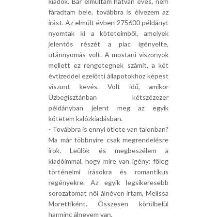
kiadók. Bár elmúltam hatvan éves, nem
fáradtam bele, továbbra is élvezem az
írást. Az elmúlt évben 275600 példányt
nyomtak ki a köteteimből, amelyek
jelentős részét a piac igényelte,
utánnyomás volt. A mostani viszonyok
mellett ez rengetegnek számít, a két
évtizeddel ezelőtti állapotokhoz képest
viszont kevés. Volt idő, amikor
Üzbegisztánban kétszézezer
példányban jelent meg az egyik
kötetem kalózkiadásban.
- Továbbra is ennyi ötlete van talonban?
Ma már többnyire csak megrendelésre
írok. Leülök és megbeszélem a
kiadóimmal, hogy mire van igény: főleg
történelmi írásokra és romantikus
regényekre. Az egyik legsikeresebb
sorozatomat női álnéven írtam, Melissa
Morettiként. Összesen körülbelül
harminc álnevem van.