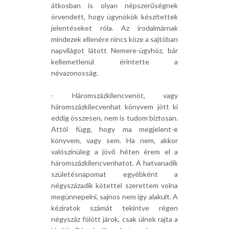
átkosban is olyan népszerűségnek
örvendett, hogy ügynökök készítettek
jelentéseket róla. Az irodalmárnak
mindezek ellenére nincs köze a sajtóban
napvilágot látott Nemere-ügyhöz, bár
kellemetlenül érintette a
névazonosság.
- Háromszázkilencvenöt, vagy
háromszázkilecvenhat könyvem jött ki
eddig összesen, nem is tudom biztosan.
Attól függ, hogy ma megjelent-e
könyvem, vagy sem. Ha nem, akkor
valószínüleg a jövő héten érem el a
háromszázkilencvenhatot. A hatvanadik
születésnapomat egyébként a
négyszázadik kötettel szerettem volna
megünnepelni, sajnos nem így alakult. A
kéziratok számát tekintve régen
négyszáz fölött járok, csak ülnek rajta a