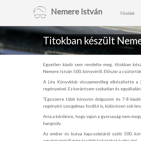
Nemere István
Főoldal
Titokban készült Neme
Egyetlen kiadó sem rendelte meg, titokban kés
Nemere István 500. könyvéről. Először a csütörtök
A Líra Könyvklub visszamenőleg elkészítette a 
regényeivel. Ez korántsem szokatlan és egyáltalán
"Egyszerre több könyvön dolgozom és 7-8 kiadóva
regényíró szorgalmas fordító is, különösen sok le
Arra a kérdésre, hogy vajon a gyorsaság nem megy
hangsúly.
Az ember és kutya kapcsolatáról szóló 500. köny
egyéniségéről még további köteteket tudna írni.