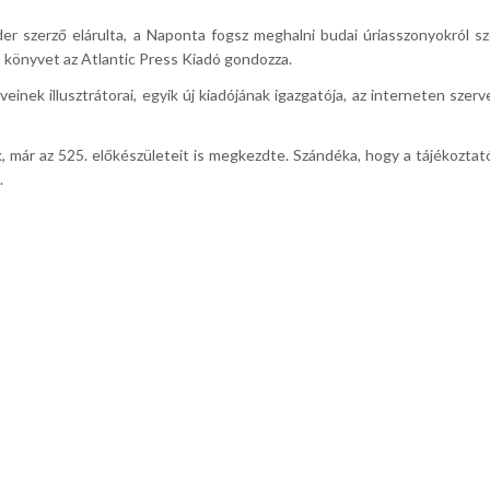
er szerző elárulta, a Naponta fogsz meghalni budai úriasszonyokról sz
as könyvet az Atlantic Press Kiadó gondozza.
einek illusztrátorai, egyik új kiadójának igazgatója, az interneten s
 már az 525. előkészületeit is megkezdte. Szándéka, hogy a tájékoztat
.