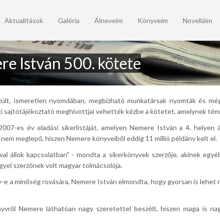
Aktualitások
Galéria
Álneveim
Könyveim
Novelláim
re István 500. kötete
zült, ismeretlen nyomdában, megbízható munkatársak nyomták és még 
i sajtótájékoztató meghívottjai vehették kézbe a kötetet, amelynek témá
2007-es év eladási sikerlistáját, amelyen Nemere István a 4. helyen 
 nem meglepő, hiszen Nemere könyveiből eddig 11 millió példány kelt el.
l állok kapcsolatban" - mondta a sikerkönyvek szerzője, akinek egyé
ngyel szerzőnek volt magyar tolmácsolója.
-e a minőség rovására, Nemere István elmondta, hogy gyorsan is lehet ro
vről Nemere láthatóan nagy szeretettel beszélt, hiszen maga is nagy