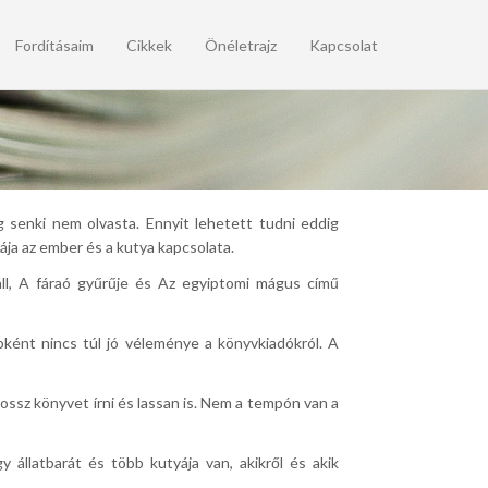
Fordításaim
Cikkek
Önéletrajz
Kapcsolat
senki nem olvasta. Ennyit lehetett tudni eddig
ja az ember és a kutya kapcsolata.
áll, A fáraó gyűrűje és Az egyiptomi mágus című
bként nincs túl jó véleménye a könyvkiadókról. A
ssz könyvet írni és lassan is. Nem a tempón van a
 állatbarát és több kutyája van, akikről és akik