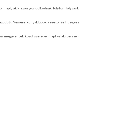
ól majd, akik azon gondolkodnak folyton-folyvást,
zerveződött Nemere-könyvklubok vezetői és hűséges
ón megjelentek közül szerepel majd valaki benne -