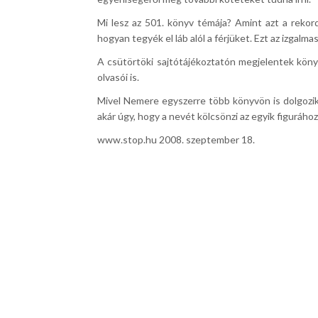
Mi lesz az 501. könyv témája? Amint azt a rekord
hogyan tegyék el láb alól a férjüket. Ezt az izgalm
A csütörtöki sajtótájékoztatón megjelentek könyv
olvasói is.
Mivel Nemere egyszerre több könyvön is dolgozik,
akár úgy, hogy a nevét kölcsönzi az egyik figurához
www.stop.hu 2008. szeptember 18.