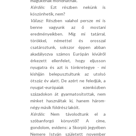
magukénak mondhatnak.
Kérdés:
Ezt részben nekünk is
köszönhetik, nem?
Válasz:
Részben valahol persze mi is
benne vagyunk az ő mostani
eredményeikben. Míg mi tatárral,
törökkel, némettel és orosszal
csatároztunk, sokszor éppen abban
akadályozva számos Európán kívülről
érkezett ellenfelet, hogy eljusson
nyugatra és azt is tönkretegye - mi
kishíján belepusztultunk az utolsó
ötszáz év alatt. De azért ne feledjük, a
nyugat-európaiak ezenközben
századokon át gyarmatosítottak, nem
minket használtak ki, hanem három-
négy másik földrész lakóit.
Kérdés:
Nem távolodtunk el a
szóbanforgó könyvtől? A címe,
gondolom, evidens: a Skorpió jegyében
Nemere István született november