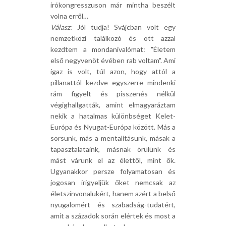
írókongresszuson már mintha beszélt
volna erről…
Válasz:
Jól tudja! Svájcban volt egy
nemzetközi találkozó és ott azzal
kezdtem a mondanivalómat: "Életem
első negyvenöt évében rab voltam". Ami
igaz is volt, túl azon, hogy attól a
pillanattól kezdve egyszerre mindenki
rám figyelt és pisszenés nélkül
végighallgatták, amint elmagyaráztam
nekik a hatalmas különbséget Kelet-
Európa és Nyugat-Európa között. Más a
sorsunk, más a mentalitásunk, másak a
tapasztalataink, másnak örülünk és
mást várunk el az élettől, mint ők.
Ugyanakkor persze folyamatosan és
jogosan irigyeljük őket nemcsak az
életszínvonalukért, hanem azért a belső
nyugalomért és szabadság-tudatért,
amit a századok során elértek és most a