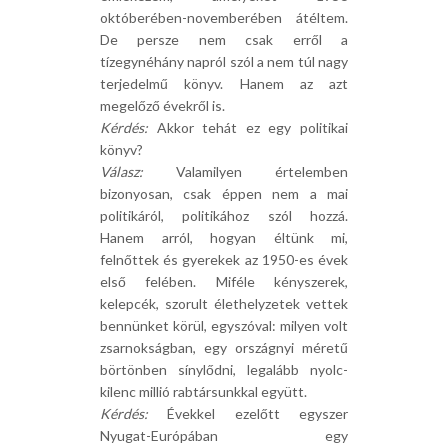
októberében-novemberében átéltem.
De persze nem csak erről a
tízegynéhány napról szól a nem túl nagy
terjedelmű könyv. Hanem az azt
megelőző évekről is.
Kérdés:
Akkor tehát ez egy politikai
könyv?
Válasz:
Valamilyen értelemben
bizonyosan, csak éppen nem a mai
politikáról, politikához szól hozzá.
Hanem arról, hogyan éltünk mi,
felnőttek és gyerekek az 1950-es évek
első felében. Miféle kényszerek,
kelepcék, szorult élethelyzetek vettek
bennünket körül, egyszóval: milyen volt
zsarnokságban, egy országnyi méretű
börtönben sínylődni, legalább nyolc-
kilenc millió rabtársunkkal együtt.
Kérdés:
Évekkel ezelőtt egyszer
Nyugat-Európában egy