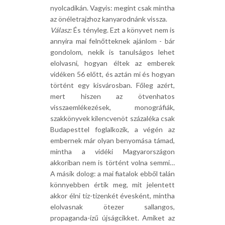
nyolcadikán. Vagyis: megint csak mintha
az önéletrajzhoz kanyarodnánk vissza.
Válasz:
És tényleg. Ezt a könyvet nem is
annyira mai felnőtteknek ajánlom - bár
gondolom, nekik is tanulságos lehet
elolvasni, hogyan éltek az emberek
vidéken 56 előtt, és aztán mi és hogyan
történt egy kisvárosban. Főleg azért,
mert hiszen az ötvenhatos
visszaemlékezések, monográfiák,
szakkönyvek kilencvenöt százaléka csak
Budapesttel foglalkozik, a végén az
embernek már olyan benyomása támad,
mintha a vidéki Magyarországon
akkoriban nem is történt volna semmi…
A másik dolog: a mai fiatalok ebből talán
könnyebben értik meg, mit jelentett
akkor élni tíz-tizenkét évesként, mintha
elolvasnak ötezer sallangos,
propaganda-ízű újságcikket. Amiket az