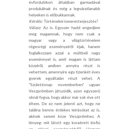
évfordulókon általában garmadával
produkálnak és még a legváratlanabb
helyeken is előbukkannak.
Kérdés:
Történelmi ismeretterjesztés?
Válasz:
Az is. Egyszer hadd engedjem
meg magamnak, hogy nem csak a
magyar vagy a világtörténelem
régesrégi eseményeiről írjak, hanem
foglalkozzam azzal a múltbeli nagy
eseménnyel is, amit magam is láttam
közelről, amiben annyira részt is
vehettem, amennyire egy tizenkét éves
gyerek egyáltalán részt vehet. A
"Születésnap novemberben" ugyan
Veszprémben játszódik, azon egyszerű
oknál fogva, hogy akkor már sok éve ott
éltem. De ez nem jelenti azt, hogy ne
találna benne érdekes leírásokat az is,
akinek semmi köze Veszprémhez. A
lényeg: mit látott egy koraérett kisfiú
az akkori eseményekből? Hogyan