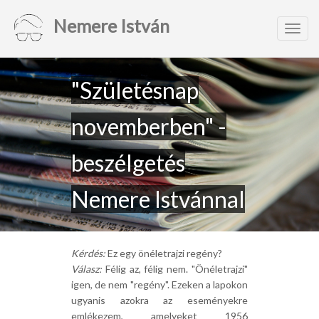
Nemere István
Toggl
navig
"Születésnap
novemberben" -
beszélgetés
Nemere Istvánnal
Kérdés:
Ez egy önéletrajzi regény?
Válasz:
Félig az, félig nem. "Önéletrajzi"
igen, de nem "regény". Ezeken a lapokon
ugyanis azokra az eseményekre
emlékezem, amelyeket 1956