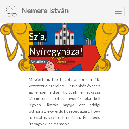
Nemere István
Toggl
navig
Szia,
Nyíregyháza!
Aktualitás
Megjöttem. Ide hozott a sorsom, ide
vezetett a szerelem. Hetvenkét évesen
az ember ritkán költözik el sokszáz
kilométerre, ehhez nyomós oka kell
legyen. Ritkán hagyja ott addigi
otthonát, egy erdő közepét azért, hogy
azontúl nagyvárosban éljen. Én mégis
itt vagyok, és maradok.