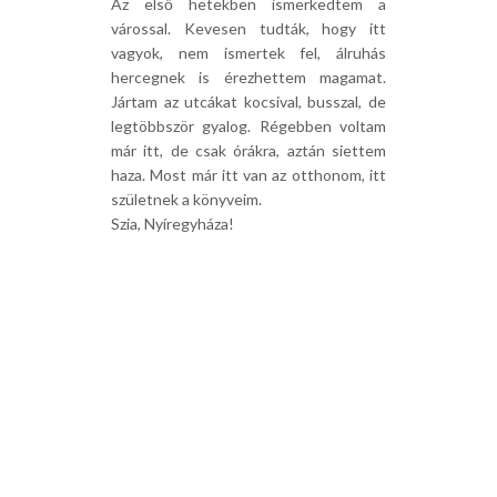
Az első hetekben ismerkedtem a
várossal. Kevesen tudták, hogy itt
vagyok, nem ismertek fel, álruhás
hercegnek is érezhettem magamat.
Jártam az utcákat kocsival, busszal, de
legtöbbször gyalog. Régebben voltam
már itt, de csak órákra, aztán siettem
haza. Most már itt van az otthonom, itt
születnek a könyveim.
Szia, Nyíregyháza!