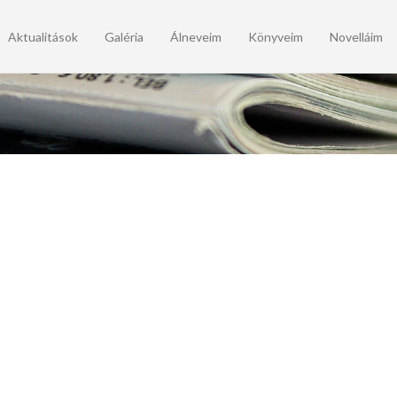
Aktualitások
Galéria
Álneveim
Könyveim
Novelláim