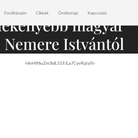
Fordításaim
Cikkek
Önéletrajz
Kapcsolat
QABHRR HinHff6uZm3ldL519JLa7CyvRqtySt-