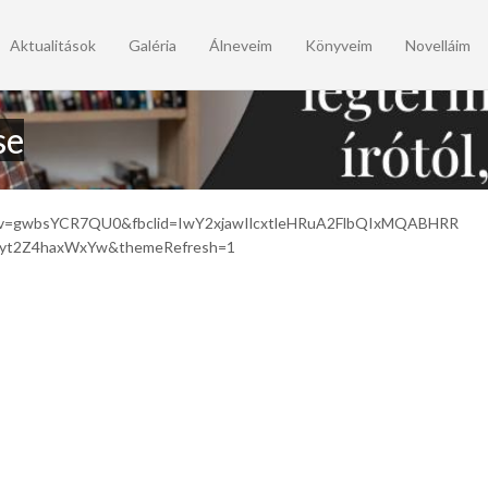
Aktualitások
Galéria
Álneveim
Könyveim
Novelláim
se
ktop&v=gwbsYCR7QU0&fbclid=IwY2xjawIlcxtleHRuA2FlbQIxM
vyt2Z4haxWxYw&themeRefresh=1