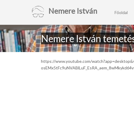
Nemere István
Főoldal
Nemere István temeté
https://www.youtube.com/watch?app=des
osEMx5tFc9uNVABlLuF_EsRA_aem_8wMkykd64