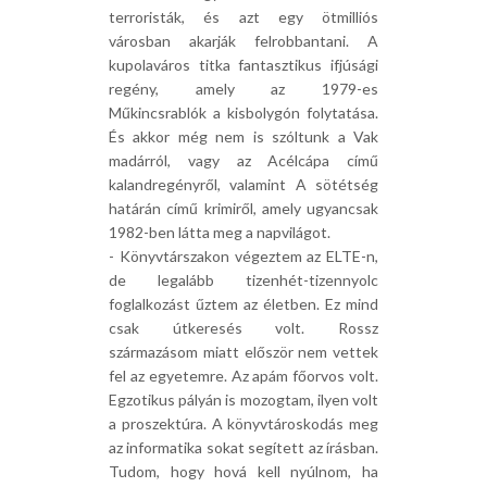
terroristák, és azt egy ötmilliós
városban akarják felrobbantani. A
kupolaváros titka fantasztikus ifjúsági
regény, amely az 1979-es
Műkincsrablók a kisbolygón folytatása.
És akkor még nem is szóltunk a Vak
madárról, vagy az Acélcápa című
kalandregényről, valamint A sötétség
határán című krimiről, amely ugyancsak
1982-ben látta meg a napvilágot.
- Könyvtárszakon végeztem az ELTE-n,
de legalább tizenhét-tizennyolc
foglalkozást űztem az életben. Ez mind
csak útkeresés volt. Rossz
származásom miatt először nem vettek
fel az egyetemre. Az apám főorvos volt.
Egzotikus pályán is mozogtam, ilyen volt
a proszektúra. A könyvtároskodás meg
az informatika sokat segített az írásban.
Tudom, hogy hová kell nyúlnom, ha