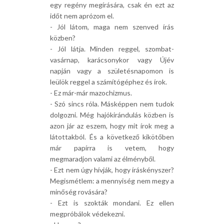
egy regény megírására, csak én ezt az
időt nem aprózom el.
- Jól látom, maga nem szenved írás
közben?
- Jól látja. Minden reggel, szombat-
vasárnap, karácsonykor vagy Újév
napján vagy a születésnapomon is
leülök reggel a számítógéphez és írok.
- Ez már-már mazochizmus.
- Szó sincs róla. Másképpen nem tudok
dolgozni. Még hajókirándulás közben is
azon jár az eszem, hogy mit írok meg a
látottakból. És a következő kikötőben
már papírra is vetem, hogy
megmaradjon valami az élményből.
- Ezt nem úgy hívják, hogy íráskényszer?
Megismétlem: a mennyiség nem megy a
minőség rovására?
- Ezt is szokták mondani. Ez ellen
megpróbálok védekezni.