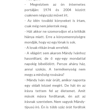
- Megnéztem az ön internetes
portálján: 1974 és 2004 között
csaknem négyszáz művet írt.
- Az idén további könyveket is írtam,
csak még nem jelentek meg.
- Hát akkor ne szomorodjon el a kritikák
hiánya miatt. Erre a könyvmennyiségre
mondják, hogy ez egy lónak is sok.
- A lovak ritkán írnak errefelé.
- A világért sem akarom Mándy Ivánhoz
hasonlítani, de ő egy-egy mondattal
napokig bíbelődött. Persze ahány ház,
annyi szokás. A termékenység nem
megy a minőség rovására?
- Mándy Iván már örült, amikor naponta
egy oldalt kézzel megírt. De hát én az
írásra tettem fel az életemet. Amit
mások másra fordítanak, én azt az
írásnak szentelem. Nem vagyok Mándy-
típusú író. Én is több száz órát fordítok