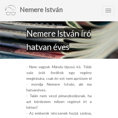
Nemere István
Toggl
navig
Nemere István író
hatvan éves
- Nem vagyok Mándy-típusú író. Több
száz órát fordítok egy regény
megírására, csak én ezt nem aprózom el
- mondja Nemere István, aki ma
hatvanéves.
- Talán nem veszi pimaszkodásnak, ha
azt kérdezem: milyen regényt írt a
héten?
- Az emberek nincsenek hozzá szokva,