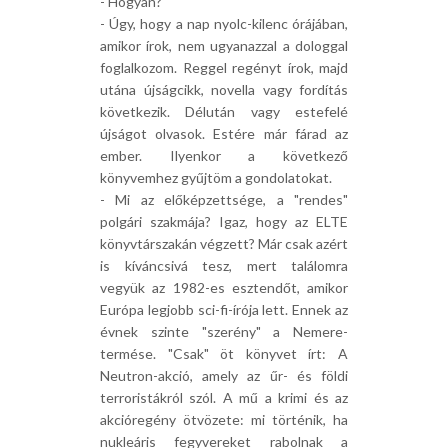
- Hogyan?
- Úgy, hogy a nap nyolc-kilenc órájában,
amikor írok, nem ugyanazzal a dologgal
foglalkozom. Reggel regényt írok, majd
utána újságcikk, novella vagy fordítás
következik. Délután vagy estefelé
újságot olvasok. Estére már fárad az
ember. Ilyenkor a következő
könyvemhez gyűjtöm a gondolatokat.
- Mi az előképzettsége, a "rendes"
polgári szakmája? Igaz, hogy az ELTE
könyvtárszakán végzett? Már csak azért
is kíváncsivá tesz, mert találomra
vegyük az 1982-es esztendőt, amikor
Európa legjobb sci-fi-írója lett. Ennek az
évnek szinte "szerény" a Nemere-
termése. "Csak" öt könyvet írt: A
Neutron-akció, amely az űr- és földi
terroristákról szól. A mű a krimi és az
akcióregény ötvözete: mi történik, ha
nukleáris fegyvereket rabolnak a