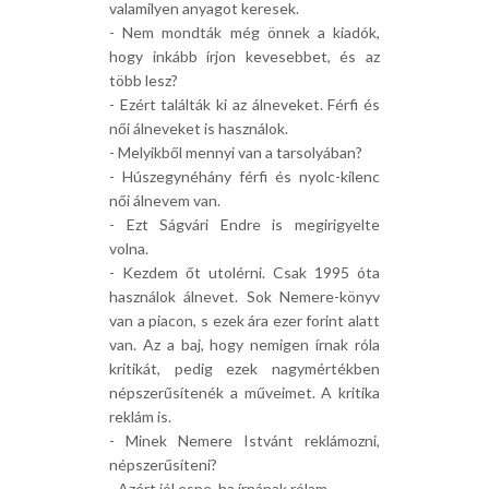
valamilyen anyagot keresek.
- Nem mondták még önnek a kiadók,
hogy inkább írjon kevesebbet, és az
több lesz?
- Ezért találták ki az álneveket. Férfi és
női álneveket is használok.
- Melyikből mennyi van a tarsolyában?
- Húszegynéhány férfi és nyolc-kilenc
női álnevem van.
- Ezt Ságvári Endre is megirigyelte
volna.
- Kezdem őt utolérni. Csak 1995 óta
használok álnevet. Sok Nemere-könyv
van a piacon, s ezek ára ezer forint alatt
van. Az a baj, hogy nemigen írnak róla
kritikát, pedig ezek nagymértékben
népszerűsítenék a műveimet. A kritika
reklám is.
- Minek Nemere Istvánt reklámozni,
népszerűsíteni?
- Azért jól esne, ha írnának rólam.