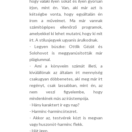
hogy valaki ilyen sokat és ilyen gyorsan
írjon, mint én. Van, aki már azt is
kétségbe vonta, hogy egyáltalán én
írom a műveimet. Ma már vannak
számítógépes ellenőrző programok,
amelyekkel ki lehet mutatni, hogy ki mit
írt. A stílusjegyek ugyanis árulkodnak.
- Legyen büszke: Ottlik Gézát és
Solohovot is meggyanúsították már
plágiummal.
- Ami a könyveim számát illeti, a
kívülállónak az általam írt mennyiség
csakugyan döbbenetes, aki meg már írt
regényt, csak lassabban, mint én, az
nem veszi figyelembe, hogy
mindenkinek más az írástempója.
- Hány karaktert ír egy nap?
- Harminc-harmincötezret.
- Akkor az, testvérek közt is megvan
vagy huszonöt-harminc flekk.
- Hát igen.