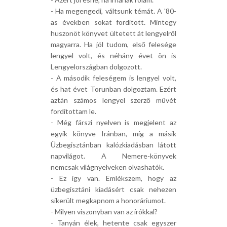
- Ha megengedi, váltsunk témát. A '80-
as években sokat fordított. Mintegy
huszonöt könyvet ültetett át lengyelről
magyarra. Ha jól tudom, első felesége
lengyel volt, és néhány évet ön is
Lengyelországban dolgozott.
- A második feleségem is lengyel volt,
és hat évet Torunban dolgoztam. Ezért
aztán számos lengyel szerző művét
fordítottam le.
- Még fárszi nyelven is megjelent az
egyik könyve Iránban, míg a másik
Üzbegisztánban kalózkiadásban látott
napvilágot. A Nemere-könyvek
nemcsak világnyelveken olvashatók.
- Ez így van. Emlékszem, hogy az
üzbegisztáni kiadásért csak nehezen
sikerült megkapnom a honoráriumot.
- Milyen viszonyban van az írókkal?
- Tanyán élek, hetente csak egyszer