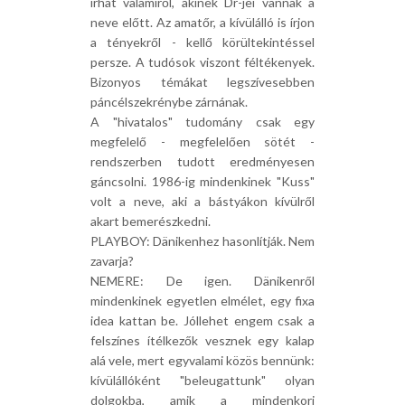
írhat valamiről, akinek Dr-jei vannak a
neve előtt. Az amatőr, a kívülálló is írjon
a tényekről - kellő körültekintéssel
persze. A tudósok viszont féltékenyek.
Bizonyos témákat legszívesebben
páncélszekrénybe zárnának.
A "hivatalos" tudomány csak egy
megfelelő - megfelelően sötét -
rendszerben tudott eredményesen
gáncsolni. 1986-ig mindenkinek "Kuss"
volt a neve, aki a bástyákon kívülről
akart bemerészkedni.
PLAYBOY: Dänikenhez hasonlítják. Nem
zavarja?
NEMERE: De igen. Dänikenről
mindenkinek egyetlen elmélet, egy fixa
idea kattan be. Jóllehet engem csak a
felszínes ítélkezők vesznek egy kalap
alá vele, mert egyvalami közös bennünk:
kívülállóként "beleugattunk" olyan
dolgokba, amik a mindenkori