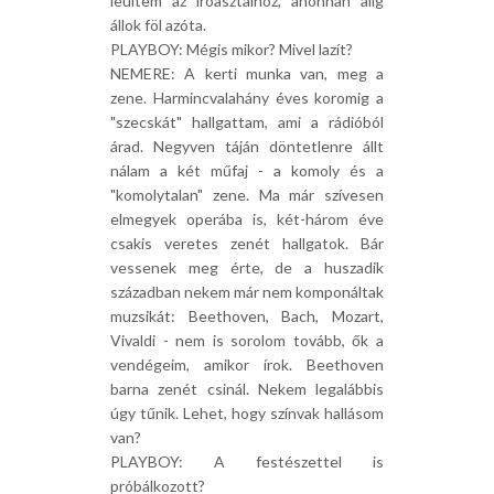
leültem az íróasztalhoz, ahonnan alig
állok föl azóta.
PLAYBOY: Mégis mikor? Mivel lazít?
NEMERE: A kerti munka van, meg a
zene. Harmincvalahány éves koromig a
"szecskát" hallgattam, ami a rádióból
árad. Negyven táján döntetlenre állt
nálam a két műfaj - a komoly és a
"komolytalan" zene. Ma már szívesen
elmegyek operába is, két-három éve
csakis veretes zenét hallgatok. Bár
vessenek meg érte, de a huszadik
században nekem már nem komponáltak
muzsikát: Beethoven, Bach, Mozart,
Vivaldi - nem is sorolom tovább, ők a
vendégeim, amikor írok. Beethoven
barna zenét csinál. Nekem legalábbis
úgy tűnik. Lehet, hogy színvak hallásom
van?
PLAYBOY: A festészettel is
próbálkozott?