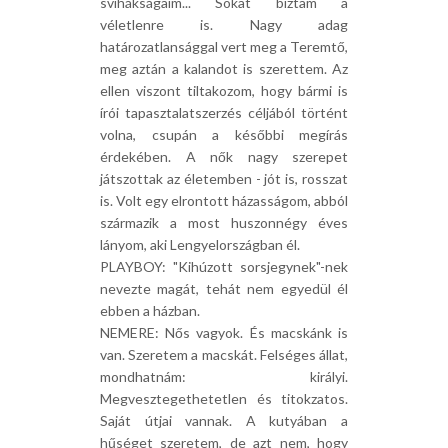
svihákságaim... Sokat bíztam a
véletlenre is. Nagy adag
határozatlansággal vert meg a Teremtő,
meg aztán a kalandot is szerettem. Az
ellen viszont tiltakozom, hogy bármi is
írói tapasztalatszerzés céljából történt
volna, csupán a későbbi megírás
érdekében. A nők nagy szerepet
játszottak az életemben - jót is, rosszat
is. Volt egy elrontott házasságom, abból
származik a most huszonnégy éves
lányom, aki Lengyelországban él.
PLAYBOY: "Kihúzott sorsjegynek"-nek
nevezte magát, tehát nem egyedül él
ebben a házban.
NEMERE: Nős vagyok. És macskánk is
van. Szeretem a macskát. Felséges állat,
mondhatnám: királyi.
Megvesztegethetetlen és titokzatos.
Saját útjai vannak. A kutyában a
hűséget szeretem, de azt nem, hogy