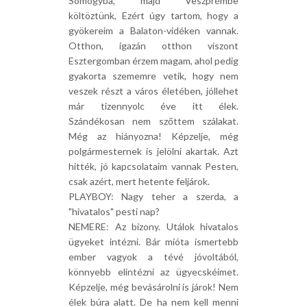
Somogyba, majd Veszprémbe
költöztünk, Ezért úgy tartom, hogy a
gyökereim a Balaton-vidéken vannak.
Otthon, igazán otthon viszont
Esztergomban érzem magam, ahol pedig
gyakorta szememre vetik, hogy nem
veszek részt a város életében, jóllehet
már tizennyolc éve itt élek.
Szándékosan nem szőttem szálakat.
Még az hiányozna! Képzelje, még
polgármesternek is jelölni akartak. Azt
hitték, jó kapcsolataim vannak Pesten,
csak azért, mert hetente feljárok.
PLAYBOY: Nagy teher a szerda, a
"hivatalos" pesti nap?
NEMERE: Az bizony. Utálok hivatalos
ügyeket intézni. Bár mióta ismertebb
ember vagyok a tévé jóvoltából,
könnyebb elintézni az ügyecskéimet.
Képzelje, még bevásárolni is járok! Nem
élek búra alatt. De ha nem kell menni