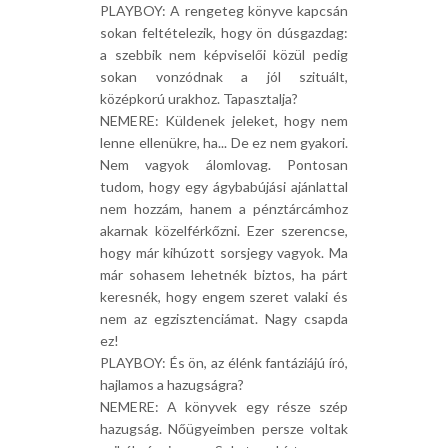
PLAYBOY: A rengeteg könyve kapcsán
sokan feltételezik, hogy ön dúsgazdag:
a szebbik nem képviselői közül pedig
sokan vonzódnak a jól szituált,
középkorú urakhoz. Tapasztalja?
NEMERE: Küldenek jeleket, hogy nem
lenne ellenükre, ha... De ez nem gyakori.
Nem vagyok álomlovag. Pontosan
tudom, hogy egy ágybabújási ajánlattal
nem hozzám, hanem a pénztárcámhoz
akarnak közelférkőzni. Ezer szerencse,
hogy már kihúzott sorsjegy vagyok. Ma
már sohasem lehetnék biztos, ha párt
keresnék, hogy engem szeret valaki és
nem az egzisztenciámat. Nagy csapda
ez!
PLAYBOY: És ön, az élénk fantáziájú író,
hajlamos a hazugságra?
NEMERE: A könyvek egy része szép
hazugság. Nőügyeimben persze voltak