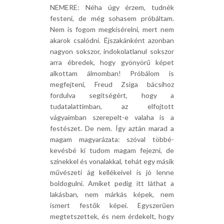
NEMERE: Néha úgy érzem, tudnék
festeni, de még sohasem próbáltam.
Nem is fogom megkísérelni, mert nem
akarok csalódni. Éjszakánként azonban
nagyon sokszor, indokolatlanul sokszor
arra ébredek, hogy gyönyörű képet
alkottam álmomban! Próbálom is
megfejteni, Freud Zsiga bácsihoz
fordulva segítségért, hogy a
tudatalattimban, az elfojtott
vágyaimban szerepelt-e valaha is a
festészet. De nem. Így aztán marad a
magam magyarázata: szóval többé-
kevésbé ki tudom magam fejezni, de
színekkel és vonalakkal, tehát egy másik
művészeti ág kellékeivel is jó lenne
boldogulni. Amiket pedig itt láthat a
lakásban, nem márkás képek, nem
ismert festők képei. Egyszerűen
megtetszettek, és nem érdekelt, hogy