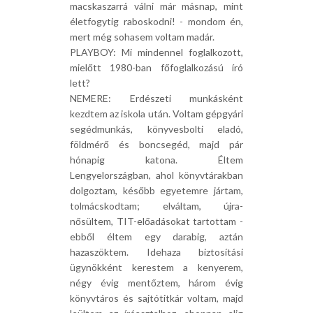
macskaszarrá válni már másnap, mint
életfogytig raboskodni! - mondom én,
mert még sohasem voltam madár.
PLAYBOY: Mi mindennel foglalkozott,
mielőtt 1980-ban főfoglalkozású író
lett?
NEMERE: Erdészeti munkásként
kezdtem az iskola után. Voltam gépgyári
segédmunkás, könyvesbolti eladó,
földmérő és boncsegéd, majd pár
hónapig katona. Éltem
Lengyelországban, ahol könyvtárakban
dolgoztam, később egyetemre jártam,
tolmácskodtam; elváltam, újra-
nősültem, TIT-előadásokat tartottam -
ebből éltem egy darabig, aztán
hazaszöktem. Idehaza biztosítási
ügynökként kerestem a kenyerem,
négy évig mentőztem, három évig
könyvtáros és sajtótitkár voltam, majd