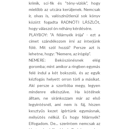
krimik, sci-fik és "tény-víziók", hogy
mielőbb az utcára kerüljenek. Nemcsak
ír, olvas is, valószínűtlenül sok könyv
között fogadta RADNÓTI LÁSZLÓt,
hogy válaszol ón néhány kérdésére.
PLAYBOY: "A félárnyék írója" - ezt a
címet szándékozom írni az interjúnk
fölé. Mit szól hozzá? Persze azt is
lehetne, hogy: "Nemere, az írógép".
NEMERE: Beköszönésnek elég
goromba; mint amikor a ringben egymás
felé indul a két bokszoló, és az egyik
kézfogás helyett orron törli a másikat.
Aki persze a szorítóba megy, legyen
mindenre elkészülve. Ha kötélnek
álltam, ne siránkozzam már az első
legyintésnél, ami nem is fáj, hiszen
kesztyűs kezet ígértünk egymásnak,
mélyütés nélkül. És hogy félárnyék?
Elfogadom. De... szerintem nemcsak az