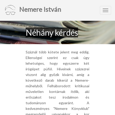
Nemere István
Toggl
navig
Néhány kérdés
Száznál több kötete jelent meg eddig.
Ellenségei szerint ez csak úgy
lehetséges, hogy egyszerre két
írógépet püföl. Híveinek százezrei
viszont alig győzik kivárni, amíg a
következő darab kikerül a Nemere-
műhelyből. Felháborodott kritikusai
műveletlen kontárnak ítélik, aki
erőszakot tesz irodalmon és
tudományon egyaránt. A
kedvezményes "Nemere Könyvklub"
megrendelői ugyanakkor a kor