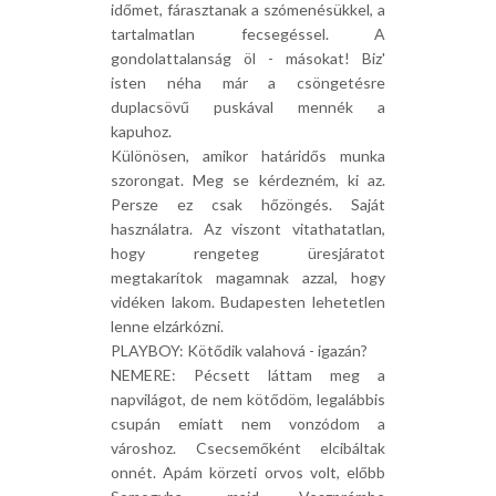
időmet, fárasztanak a szómenésükkel, a
tartalmatlan fecsegéssel. A
gondolattalanság öl - másokat! Biz'
isten néha már a csöngetésre
duplacsövű puskával mennék a
kapuhoz.
Különösen, amikor határidős munka
szorongat. Meg se kérdezném, ki az.
Persze ez csak hőzöngés. Saját
használatra. Az viszont vitathatatlan,
hogy rengeteg üresjáratot
megtakarítok magamnak azzal, hogy
vidéken lakom. Budapesten lehetetlen
lenne elzárkózni.
PLAYBOY: Kötődik valahová - igazán?
NEMERE: Pécsett láttam meg a
napvilágot, de nem kötődöm, legalábbis
csupán emiatt nem vonzódom a
városhoz. Csecsemőként elcibáltak
onnét. Apám körzeti orvos volt, előbb