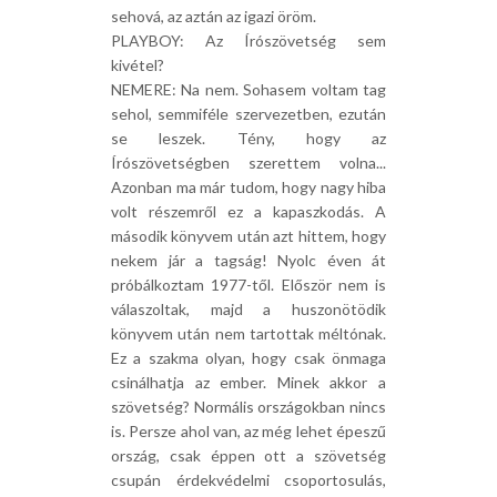
sehová, az aztán az igazi öröm.
PLAYBOY: Az Írószövetség sem
kivétel?
NEMERE: Na nem. Sohasem voltam tag
sehol, semmiféle szervezetben, ezután
se leszek. Tény, hogy az
Írószövetségben szerettem volna...
Azonban ma már tudom, hogy nagy hiba
volt részemről ez a kapaszkodás. A
második könyvem után azt hittem, hogy
nekem jár a tagság! Nyolc éven át
próbálkoztam 1977-től. Először nem is
válaszoltak, majd a huszonötödik
könyvem után nem tartottak méltónak.
Ez a szakma olyan, hogy csak önmaga
csinálhatja az ember. Minek akkor a
szövetség? Normális országokban nincs
is. Persze ahol van, az még lehet épeszű
ország, csak éppen ott a szövetség
csupán érdekvédelmi csoportosulás,