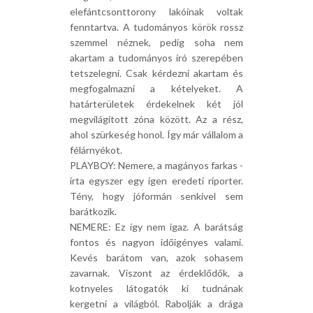
elefántcsonttorony lakóinak voltak
fenntartva. A tudományos körök rossz
szemmel néznek, pedig soha nem
akartam a tudományos író szerepében
tetszelegni. Csak kérdezni akartam és
megfogalmazni a kételyeket. A
határterületek érdekelnek két jól
megvilágított zóna között. Az a rész,
ahol szürkeség honol. Így már vállalom a
félárnyékot.
PLAYBOY: Nemere, a magányos farkas -
írta egyszer egy igen eredeti riporter.
Tény, hogy jóformán senkivel sem
barátkozik.
NEMERE: Ez így nem igaz. A barátság
fontos és nagyon időigényes valami.
Kevés barátom van, azok sohasem
zavarnak. Viszont az érdeklődők, a
kotnyeles látogatók ki tudnának
kergetni a világból. Rabolják a drága