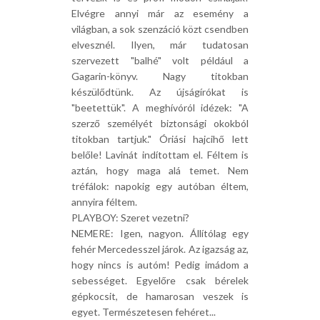
Elvégre annyi már az esemény a
világban, a sok szenzáció közt csendben
elvesznél. Ilyen, már tudatosan
szervezett "balhé" volt például a
Gagarin-könyv. Nagy titokban
készülődtünk. Az újságírókat is
"beetettük". A meghívóról idézek: "A
szerző személyét biztonsági okokból
titokban tartjuk." Óriási hajcihő lett
belőle! Lavinát indítottam el. Féltem is
aztán, hogy maga alá temet. Nem
tréfálok: napokig egy autóban éltem,
annyira féltem.
PLAYBOY: Szeret vezetni?
NEMERE: Igen, nagyon. Állítólag egy
fehér Mercedesszel járok. Az igazság az,
hogy nincs is autóm! Pedig imádom a
sebességet. Egyelőre csak bérelek
gépkocsit, de hamarosan veszek is
egyet. Természetesen fehéret...