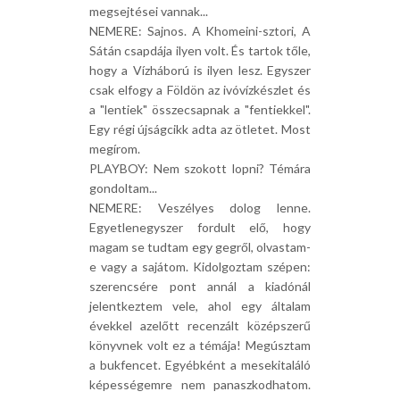
megsejtései vannak...
NEMERE: Sajnos. A Khomeini-sztori, A
Sátán csapdája ilyen volt. És tartok tőle,
hogy a Vízháború is ilyen lesz. Egyszer
csak elfogy a Földön az ivóvízkészlet és
a "lentiek" összecsapnak a "fentiekkel".
Egy régi újságcikk adta az ötletet. Most
megírom.
PLAYBOY: Nem szokott lopni? Témára
gondoltam...
NEMERE: Veszélyes dolog lenne.
Egyetlenegyszer fordult elő, hogy
magam se tudtam egy gegről, olvastam-
e vagy a sajátom. Kidolgoztam szépen:
szerencsére pont annál a kiadónál
jelentkeztem vele, ahol egy általam
évekkel azelőtt recenzált középszerű
könyvnek volt ez a témája! Megúsztam
a bukfencet. Egyébként a mesekitaláló
képességemre nem panaszkodhatom.