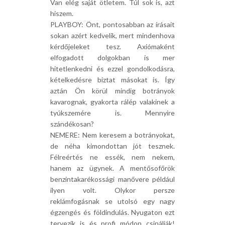
Van elég saját ötletem. Túl sok is, azt
hiszem.
PLAYBOY: Önt, pontosabban az írásait
sokan azért kedvelik, mert mindenhova
kérdőjeleket tesz. Axiómaként
elfogadott dolgokban is mer
hitetlenkedni és ezzel gondolkodásra,
kételkedésre biztat másokat is. Így
aztán Ön körül mindig botrányok
kavarognak, gyakorta rálép valakinek a
tyúkszemére is. Mennyire
szándékosan?
NEMERE: Nem keresem a botrányokat,
de néha kimondottan jót tesznek.
Félreértés ne essék, nem nekem,
hanem az ügynek. A mentősofőrök
benzintakarékossági manővere például
ilyen volt. Olykor persze
reklámfogásnak se utolsó egy nagy
égzengés és földindulás. Nyugaton ezt
tervezik is és profi módon csinálják!