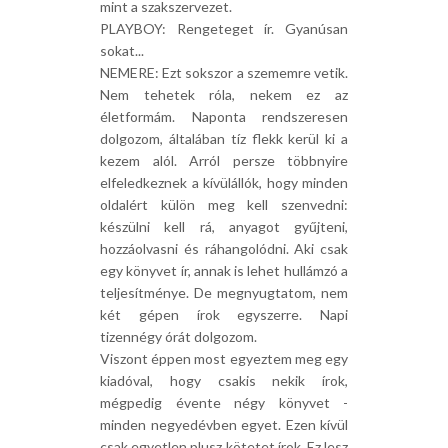
mint a szakszervezet.
PLAYBOY: Rengeteget ír. Gyanúsan
sokat...
NEMERE: Ezt sokszor a szememre vetik.
Nem tehetek róla, nekem ez az
életformám. Naponta rendszeresen
dolgozom, általában tíz flekk kerül ki a
kezem alól. Arról persze többnyire
elfeledkeznek a kívülállók, hogy minden
oldalért külön meg kell szenvedni:
készülni kell rá, anyagot gyűjteni,
hozzáolvasni és ráhangolódni. Aki csak
egy könyvet ír, annak is lehet hullámzó a
teljesítménye. De megnyugtatom, nem
két gépen írok egyszerre. Napi
tizennégy órát dolgozom.
Viszont éppen most egyeztem meg egy
kiadóval, hogy csakis nekik írok,
mégpedig évente négy könyvet -
minden negyedévben egyet. Ezen kívül
csak egyetlen plusz kötetet írok. Ez lesz