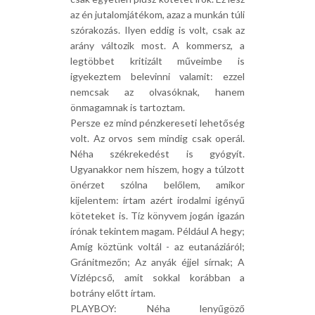
az én jutalomjátékom, azaz a munkán túli
szórakozás. Ilyen eddig is volt, csak az
arány változik most. A kommersz, a
legtöbbet kritizált műveimbe is
igyekeztem belevinni valamit: ezzel
nemcsak az olvasóknak, hanem
önmagamnak is tartoztam.
Persze ez mind pénzkereseti lehetőség
volt. Az orvos sem mindig csak operál.
Néha székrekedést is gyógyít.
Ugyanakkor nem hiszem, hogy a túlzott
önérzet szólna belőlem, amikor
kijelentem: írtam azért irodalmi igényű
köteteket is. Tíz könyvem jogán igazán
írónak tekintem magam. Például A hegy;
Amíg köztünk voltál - az eutanáziáról;
Gránitmezőn; Az anyák éjjel sírnak; A
Vízlépcső, amit sokkal korábban a
botrány előtt írtam.
PLAYBOY: Néha lenyűgöző