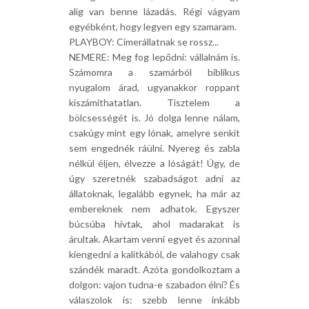
alig van benne lázadás. Régi vágyam
egyébként, hogy legyen egy szamaram.
PLAYBOY: Címerállatnak se rossz...
NEMERE: Meg fog lepődni: vállalnám is.
Számomra a szamárból biblikus
nyugalom árad, ugyanakkor roppant
kiszámíthatatlan. Tisztelem a
bölcsességét is. Jó dolga lenne nálam,
csakúgy mint egy lónak, amelyre senkit
sem engednék ráülni. Nyereg és zabla
nélkül éljen, élvezze a lóságát! Úgy, de
úgy szeretnék szabadságot adni az
állatoknak, legalább egynek, ha már az
embereknek nem adhatok. Egyszer
búcsúba hívtak, ahol madarakat is
árultak. Akartam venni egyet és azonnal
kiengedni a kalitkából, de valahogy csak
szándék maradt. Azóta gondolkoztam a
dolgon: vajon tudna-e szabadon élni? És
válaszolok is: szebb lenne inkább