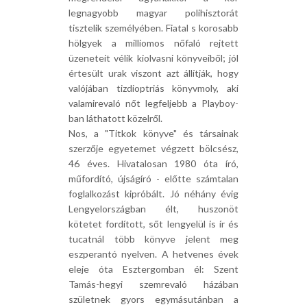
legnagyobb magyar polihisztorát
tisztelik személyében. Fiatal s korosabb
hölgyek a milliomos nőfaló rejtett
üzeneteit vélik kiolvasni könyveiből; jól
értesült urak viszont azt állítják, hogy
valójában tizdioptriás könyvmoly, aki
valamirevaló nőt legfeljebb a Playboy-
ban láthatott közelről.
Nos, a "Titkok könyve" és társainak
szerzője egyetemet végzett bölcsész,
46 éves. Hivatalosan 1980 óta író,
műfordító, újságíró - előtte számtalan
foglalkozást kipróbált. Jó néhány évig
Lengyelországban élt, huszonöt
kötetet fordított, sőt lengyelül is ír és
tucatnál több könyve jelent meg
eszperantó nyelven. A hetvenes évek
eleje óta Esztergomban él: Szent
Tamás-hegyi szemrevaló házában
születnek gyors egymásutánban a