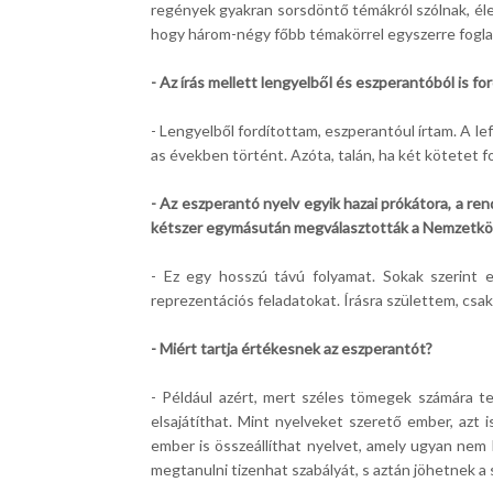
regények gyakran sorsdöntő témákról szólnak, éle
hogy három-négy főbb témakörrel egyszerre fogla
- Az írás mellett lengyelből és eszperantóból is fo
- Lengyelből fordítottam, eszperantóul írtam. A l
as években történt. Azóta, talán, ha két kötetet f
- Az eszperantó nyelv egyik hazai prókátora, a r
kétszer egymásután megválasztották a Nemzetközi
- Ez egy hosszú távú folyamat. Sokak szerint 
reprezentációs feladatokat. Írásra születtem, csak
- Miért tartja értékesnek az eszperantót?
- Például azért, mert széles tömegek számára t
elsajátíthat. Mint nyelveket szerető ember, azt 
ember is összeállíthat nyelvet, amely ugyan nem 
megtanulni tizenhat szabályát, s aztán jöhetnek a