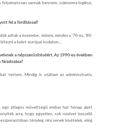
 és folyamatosan vannak bennem, számomra logikus,
ott fel a fordítással?
dók adtak a kezembe. Jelzem, mindez a ’70-es, ’80-
 létezni a kelet-európai irodalom…
 nyelvnek a népszerűsítéséért. Az 1990-es években
a fáradozása?
t tettem. Mindig is utáltam az adminisztratív,
et egy átlagos műveltségű ember hat hónap alatt
zonyíték arra, hogy egyetlen, sok nyelvet beszélő
z eszperantóban tényleg nincsenek kivételek, elég