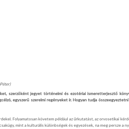
Péter)
iket, szerzőként jegyet történelmi és ezotériai ismeretterjesztő köny
célzó, egyszerű szerelmi regényeket ír. Hogyan tudja összeegyeztetn
dekel. Folyamatosan követem például az űrkutatást, az orvosetikai kérdé
sakúgy, mint a kulturális különbségek és egyezések, na meg persze a nye