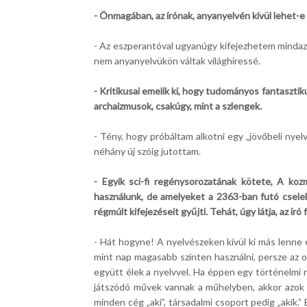
- Önmagában, az írónak, anyanyelvén kívül lehet-e
- Az eszperantóval ugyanúgy kifejezhetem mindaz
nem anyanyelvükön váltak világhíressé.
- Kritikusai emelik ki, hogy tudományos fantaszti
archaizmusok, csakúgy, mint a szlengek.
- Tény, hogy próbáltam alkotni egy „jövőbeli nye
néhány új szóig jutottam.
- Egyik sci-fi regénysorozatának kötete, A kozmo
használunk, de amelyeket a 2363-ban futó cselek
régmúlt kifejezéseit gyűjti. Tehát, úgy látja, az ír
- Hát hogyne! A nyelvészeken kívül ki más lenne e
mint nap magasabb szinten használni, persze az o
együtt élek a nyelvvel. Ha éppen egy történelmi r
játszódó művek vannak a műhelyben, akkor azok a
minden cég „aki”, társadalmi csoport pedig „akik.