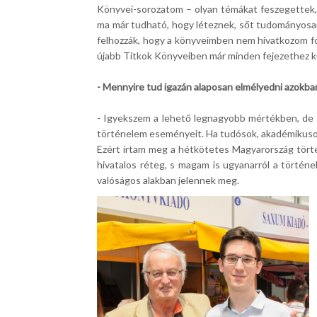
Könyvei-sorozatom – olyan témákat feszegettek, 
ma már tudható, hogy léteznek, sőt tudományosan
felhozzák, hogy a könyveimben nem hivatkozom fo
újabb Titkok Könyveiben már minden fejezethez kü
- Mennyire tud igazán alaposan elmélyedni azokba
- Igyekszem a lehető legnagyobb mértékben, de b
történelem eseményeit. Ha tudósok, akadémikusok í
Ezért írtam meg a hétkötetes Magyarország történ
hivatalos réteg, s magam is ugyanarról a történel
valóságos alakban jelennek meg.