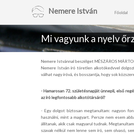
Nemere István
Főoldal
Mi vagyunk a nyelv őr
Nemere Istvánnal beszélget MÉSZÁROS MÁRT
Nemere István író töretlen alkotókedvvel dolgozi
válhat nagy íróvá, és bosszantja, hogy sok közszer
- Hamarosan 72. születésnapját ünnepli, első regé
az író legfontosabb alkotótársáról?
- Egy dolgot biztosan megtanultam: nagyon fon
használni, mint a magyart. Persze nem esem abba 
állítanak, akik csak magyarul tudnak. Megtanultam, 
szavak nélkül nem lenne sem író, sem olvasó, se