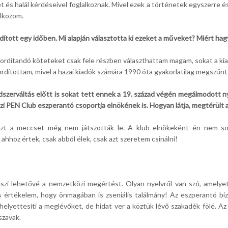
t és halál kérdéseivel foglalkoznak. Mivel ezek a történetek egyszerre
lkozom.
rdított egy időben. Mi alapján választotta ki ezeket a műveket? Miért hagy
efordítandó köteteket csak fele részben választhattam magam, sokat a kia
ordítottam, mivel a hazai kiadók számára 1990 óta gyakorlatilag megszűnt
endszerváltás előtt is sokat tett ennek a 19. század végén megálmodott
 PEN Club eszperantó csoportja elnökének is. Hogyan látja, megtérült 
ezt a meccset még nem játszották le. A klub elnökeként én nem soka
 ahhoz értek, csak abból élek, csak azt szeretem csinálni!
eszi lehetővé a nemzetközi megértést. Olyan nyelvről van szó, amely
is értékelem, hogy önmagában is zseniális találmány! Az eszperantó bi
helyettesíti a meglévőket, de hidat ver a köztük lévő szakadék fölé. A
 szavak.