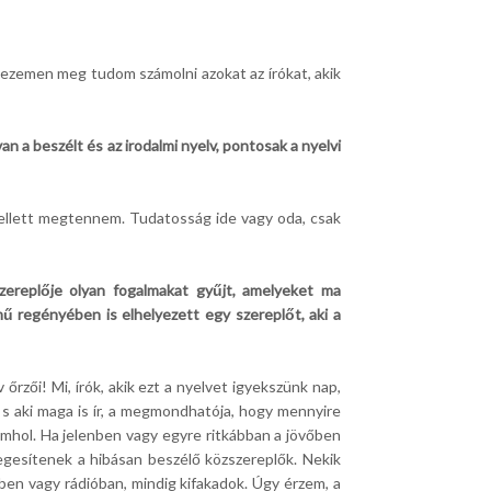
ezemen meg tudom számolni azokat az írókat, akik
 a beszélt és az irodalmi nyelv, pontosak a nyelvi
 kellett megtennem. Tudatosság ide vagy oda, csak
k szereplője olyan fogalmakat gyűjt, amelyeket ma
ű regényében is elhelyezett egy szereplőt, aki a
rzői! Mi, írók, akik ezt a nyelvet igyekszünk nap,
 s aki maga is ír, a megmondhatója, hogy mennyire
 imhol. Ha jelenben vagy egyre ritkábban a jövőben
egesítenek a hibásan beszélő közszereplők. Nekik
ében vagy rádióban, mindig kifakadok. Úgy érzem, a