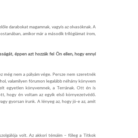
belőle darabokat magamnak, vagyis az olvasóknak. A
stanában, amikor már a második trilógiámat írom,
sságát, éppen azt hozzák fel Ön ellen, hogy ennyi
, ez még nem a pályám vége. Persze nem szeretnék
lahol, valamilyen fórumon legalább néhány könyvem
elt egyetlen könyvemnek, a Terrának. Ott én is
ott, hogy én voltam az egyik első környezetvédő.
gy gyorsan írunk. A lényeg az, hogy jó-e az, amit
olgálója volt. Az akkori témáim – főleg a Titkok