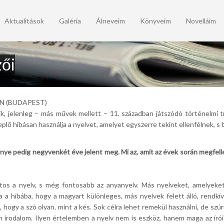
Aktualitások
Galéria
Álneveim
Könyveim
Novelláim
zői
ON (BUDAPEST)
k, jelenleg – más művek mellett – 11. században játszódó történelmi tri
eplő hibásan használja a nyelvet, amelyet egyszerre tekint ellenfélnek, s 
nye pedig negyvenkét éve jelent meg. Mi az, amit az évek során megfelle
tos a nyelv, s még fontosabb az anyanyelv. Más nyelveket, amelyeket
a hibába, hogy a magyart különleges, más nyelvek felett álló, rendkívü
hogy a szó olyan, mint a kés. Sok célra lehet remekül használni, de szúrni
m irodalom. Ilyen értelemben a nyelv nem is eszköz, hanem maga az író