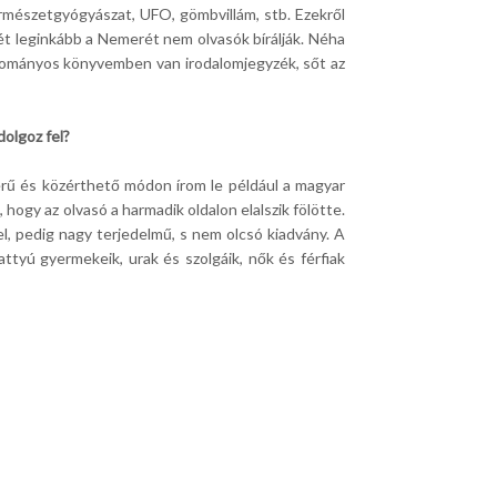
rmészetgyógyászat, UFO, gömbvillám, stb. Ezekről
t leginkább a Nemerét nem olvasók bírálják. Néha
udományos könyvemben van irodalomjegyzék, sőt az
dolgoz fel?
erű és közérthető módon írom le például a magyar
ogy az olvasó a harmadik oldalon elalszik fölötte.
l, pedig nagy terjedelmű, s nem olcsó kiadvány. A
attyú gyermekeik, urak és szolgáik, nők és férfiak