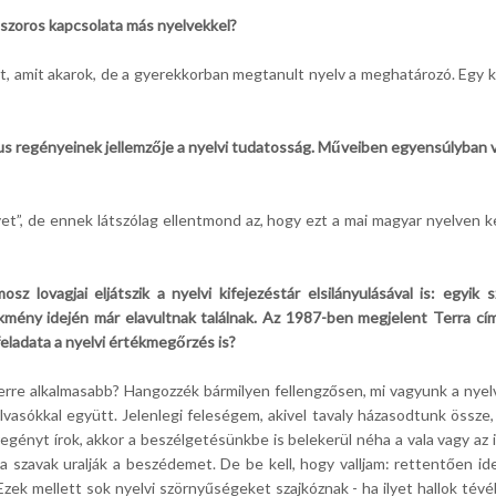
 szoros kapcsolata más nyelvekkel?
t, amit akarok, de a gyerekkorban megtanult nyelv a meghatározó. Egy k
kus regényeinek jellemzője a nyelvi tudatosság. Műveiben egyensúlyban van
lvet”, de ennek látszólag ellentmond az, hogy ezt a mai magyar nyelven
sz lovagjai eljátszik a nyelvi kifejezéstár elsilányulásával is: egyi
mény idején már elavultnak találnak. Az 1987-ben megjelent Terra cím
ó feladata a nyelvi értékmegőrzés is?
rre alkalmasabb? Hangozzék bármilyen fellengzősen, mi vagyunk a nyelv ő
lvasókkal együtt. Jelenlegi feleségem, akivel tavaly házasodtunk össze,
egényt írok, akkor a beszélgetésünkbe is belekerül néha a vala vagy az
 szavak uralják a beszédemet. De be kell, hogy valljam: rettentően id
” Ezek mellett sok nyelvi szörnyűségeket szajkóznak - ha ilyet hallok tév