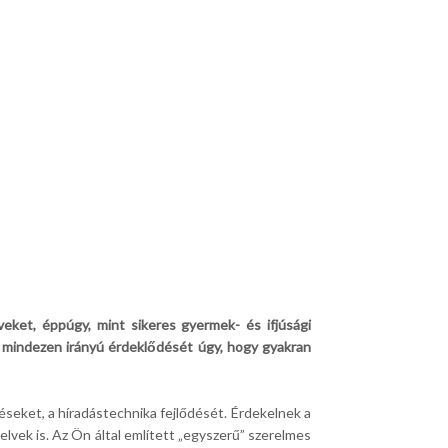
veket, éppúgy, mint sikeres gyermek- és ifjúsági
i mindezen irányú érdeklődését úgy, hogy gyakran
seket, a híradástechnika fejlődését. Érdekelnek a
lvek is. Az Ön által említett „egyszerű” szerelmes