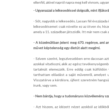
ellenfél, akivel napról napra meg kell vívnom, ugya
- Ugyanazzal a lelkesedéssel dolgozik, mint ifjúkor
- Sőt, nagyobb a lelkesedés. Lassan fél évszázada
lelkesedésemet csak növelte ez az ötven év, his
amely a 11. században játszódik. Itt már nem csak a 
- A közelmúltban jelent meg 670. regénye, ami ar
művet képtelenség egy életút alatt megírni.
- Szívem szerint, legszívesebben erre dacosan a
azokkal vitatkozni, akik az egész tevékenységemb
tartalmát elemezzék. Erre eddig csak külföldö
tarthattam előadást a saját művemről, amelyet u
Visszatérve a kérdésre, újfent szeretném hangsúl
írunk, vagy sem.
- Nem bántja, hogy a tudományos közvélemény szabá
- Azt hiszem, az idézett nézet azokból az időkb