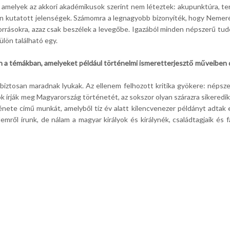
amelyek az akkori akadémikusok szerint nem léteztek: akupunktúra, te
 kutatott jelenségek. Számomra a legnagyobb bizonyíték, hogy Nemeré
rrásokra, azaz csak beszélek a levegőbe. Igazából minden népszerű t
lön található egy.
n a témákban, amelyeket például történelmi ismeretterjesztő műveiben 
iztosan maradnak lyukak. Az ellenem felhozott kritika gyökere: népsz
rják meg Magyarország történetét, az sokszor olyan szárazra sikeredik, h
ete című munkát, amelyből tíz év alatt kilencvenezer példányt adtak e
emről írunk, de nálam a magyar királyok és királynék, családtagjaik és f