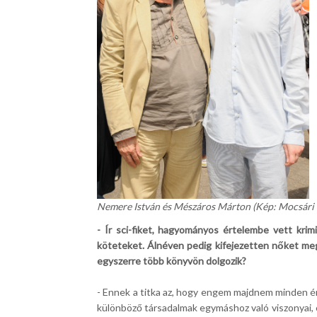
Nemere István és Mészáros Márton (Kép: Mocsári 
- Ír sci-fiket, hagyományos értelembe vett krim
köteteket. Álnéven pedig kifejezetten nőket meg
egyszerre több könyvön dolgozik?
- Ennek a titka az, hogy engem majdnem minden ér
különböző társadalmak egymáshoz való viszonyai, c