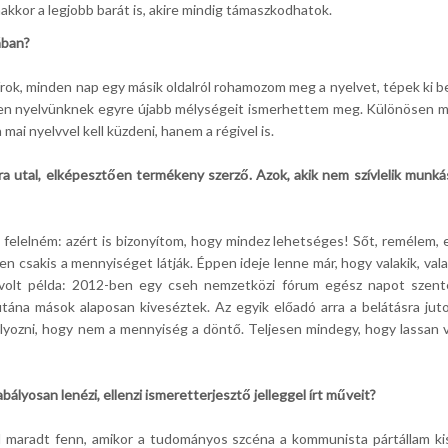
nakkor a legjobb barát is, akire mindig támaszkodhatok.
ában?
 írok, minden nap egy másik oldalról rohamozom meg a nyelvet, tépek ki 
zen nyelvünknek egyre újabb mélységeit ismerhettem meg. Különösen mo
mai nyelvvel kell küzdeni, hanem a régivel is.
ra utal, elképesztően termékeny szerző. Azok, akik nem szívlelik munká
zt felelném: azért is bizonyítom, hogy mindez lehetséges! Sőt, remélem
en csakis a mennyiséget látják. Éppen ideje lenne már, hogy valakik, va
n volt példa: 2012-ben egy cseh nemzetközi fórum egész napot szent
tána mások alaposan kiveséztek. Az egyik előadó arra a belátásra jut
yozni, hogy nem a mennyiség a döntő. Teljesen mindegy, hogy lassan va
lyosan lenézi, ellenzi ismeretterjesztő jelleggel írt műveit?
ől maradt fenn, amikor a tudományos szcéna a kommunista pártállam kisz