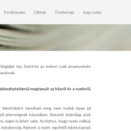
Fordításaim
Cikkek
Önéletrajz
Kapcsolat
lógiáját írja. Szerinte az ember csak anyanyelvén
barátnak.
bbezhetetlenül megtanult az írásról és a nyelvről,
 felnőttként tanultam meg, nem tudok olyan jól
li jelenségnek képzeljem. Ilyesmit kizárólag azok
, vágni is lehet vele. Az biztos, hogy nyelv nélkül,
i mindenség. Nekem a nyelv egyfelől lebirkózandó