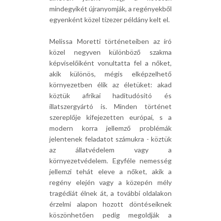
mindegyikét újranyomják, a regényekből
egyenként közel tízezer példány kelt el.
Melissa Moretti történeteiben az író
közel negyven különböző szakma
képviselőiként vonultatta fel a nőket,
akik különös, mégis elképzelhető
környezetben élik az életüket: akad
köztük afrikai haditudósító és
illatszergyártó is. Minden történet
szereplője kifejezetten európai, s a
modern korra jellemző problémák
jelentenek feladatot számukra - köztük
az állatvédelem vagy a
környezetvédelem. Egyféle nemesség
jellemzi tehát eleve a nőket, akik a
regény elején vagy a közepén mély
tragédiát élnek át, a további oldalakon
érzelmi alapon hozott döntéseiknek
köszönhetően pedig megoldják a