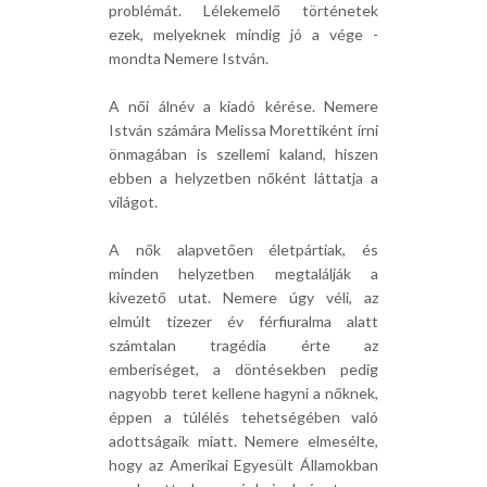
problémát. Lélekemelő történetek
ezek, melyeknek mindig jó a vége -
mondta Nemere István.
A női álnév a kiadó kérése. Nemere
István számára Melissa Morettiként írni
önmagában is szellemi kaland, hiszen
ebben a helyzetben nőként láttatja a
világot.
A nők alapvetően életpártiak, és
minden helyzetben megtalálják a
kivezető utat. Nemere úgy véli, az
elmúlt tízezer év férfiuralma alatt
számtalan tragédia érte az
emberiséget, a döntésekben pedig
nagyobb teret kellene hagyni a nőknek,
éppen a túlélés tehetségében való
adottságaik miatt. Nemere elmesélte,
hogy az Amerikai Egyesült Államokban