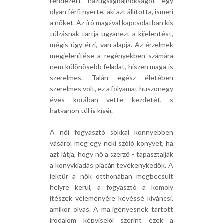
rendezett hazugságbajnokságot egy
olyan férfi nyerte, aki azt állította, ismeri
a nőket. Az író magával kapcsolatban kis
túlzásnak tartja ugyanezt a kijelentést,
mégis úgy érzi, van alapja. Az érzelmek
megjelenítése a regényekben számára
nem különösebb feladat, hiszen maga is
szerelmes. Talán egész életében
szerelmes volt, ez a folyamat huszonegy
éves korában vette kezdetét, s
hatvanon túl is kísér.
A női fogyasztó sokkal könnyebben
vásárol meg egy neki szóló könyvet, ha
azt látja, hogy nő a szerző - tapasztalják
a könyvkiadás piacán tevékenykedők. A
lektűr a nők otthonában megbecsült
helyre kerül, a fogyasztó a komoly
ítészek véleményére kevéssé kíváncsi,
amikor olvas. A ma igényesnek tartott
irodalom képviselői szerint ezek a