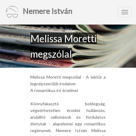
Nemere István
Toggl
navig
Melissa Moretti
megszólal
Melissa Moretti megszólal - A lektűr a
legnépszerűbb irodalom
A romantikus író érzelmei
Könnyfakasztó boldogság,
végeérhetetlen érzelmi hullámzás,
andalító vallomások és fordulatos
életutak - alapelemei egy romantikus
regénynek. Nemere István Melissa