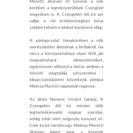
Moretti álnéven írt könyvei a nők
körében a legnépszerűbbek Csongrád
megyében is. A Csengelén élő író azt
vallja: a női érzékenységben bízva
szebbé tehető a minket körülvevő világ.
A párkapcsolat témakörében a nők
merészebben álmodnak a férfiaknál. Ha
nincs a környezetükben olyan férfi, aki
megvalósítaná elképzeléseiket,
egykönnyen előkerül a lektűr, amiben a
hősnőt megtalálja szívszerelme -
kikapcsolódásként következik például
Melissa Moretti valamelyik regénye.
Az álnév Nemere Istvánt takarja. A
Csengelén élő író minden idők
legtermékenyebb magyar szerzője,
eddig több mint négyszáz könyvet írt.
Ezek közül harmincegy Melissa Moretti
álnéven jelent meg, a kötetek