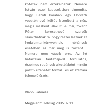
kötetek nem értékelhetők. Nemere
István ezzel kapcsolatban elmondta,
hogy Petőfi korában egy Horváth
vezetéknevű költőt istenített a nép,
mégis másként alakult. A mai, főként
Péter keresztnevű szerzők
számíthatnak rá, hogy részei lesznek az
irodalomtankönyveknek, néhányuk
esetében ez már meg is történt -
Nemere nem vágyik erre. Az író
határtalan fantáziájával fordulatos,
érzelmes regények alkotójaként mindig
pozitív üzenetet formál - és ez számára
felemelő érzés.
Blahó Gabriella
Megjelent: Délvilág 2006.02.11.