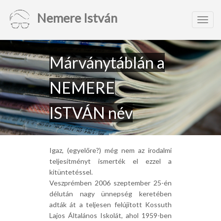
Nemere István
Toggl
navig
Márványtáblán a
NEMERE
ISTVÁN név
Igaz, (egyelőre?) még nem az irodalmi
teljesítményt ismerték el ezzel a
kitüntetéssel.
Veszprémben 2006 szeptember 25-én
délután nagy ünnepség keretében
adták át a teljesen felújított Kossuth
Lajos Általános Iskolát, ahol 1959-ben