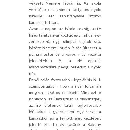
végzett Nemere István is. Az iskola
vezetése ezt számon tartja és nyolc
híressé lett tanítványával szoros
kapcsolatot tart.
Azon a napon az iskola országszerte
híres tanítványai, köztük egy fizikus, egy
zeneszerző, egy olimpiai bajnok stb.
között Nemere István is fát ültetett a
polgármester és a város más vezetői
jelenlétében. A fa elé épített
márványtáblára pedig felkerült a nyolc
név.
Ennél talán fontosabb - legalábbis N. I.
szempontjából - hogy a nyár folyamán
megírta 1956-os emlékeit. Mint azt e
honlapon, az Életrajzban is olvashatják,
az író életének talán legfontosabb
időszakai: a gyermekkor egy része, a
kamaszkor és a felnőtt élet kezdeteit
jelentő kb. 15 év kötődik a Bakony