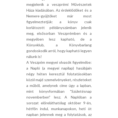
megjelenik a veszprémi Művészetek
Háza kiadásában. Az érdeklődőket és a
Nemere-gyűjtőket már most
figyelmeztetjük: a könyv csak
korlátozott példányszámban jelenik
meg, elsősorban Veszprémben és a
megyében lesz kapható, de a
Könyvklub, a Könyvbarlang
gondoskodik arról, hogy kapható legyen
nálunk is!
A Veszpém megyei olvasók figyelmébe:
a Napló (a megyei napilap) hasábjain
négy héten keresztül folytatásokban
közöl majd szemelvényeket, részleteket
a műből, amelynek címe úgy a lapban,
mint könyvformában "Születésnap
novemberben" lesz. A Naplóban a
sorozat előreláthatólag október 9-én,
hétfőn indul, munkanapokon, heti öt
napban jelennek meg a folytatások, az