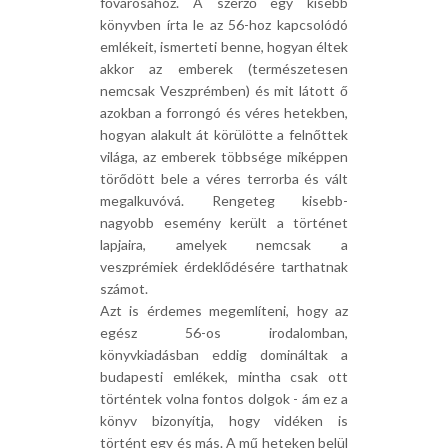
fővárosához. A szerző egy kisebb
könyvben írta le az 56-hoz kapcsolódó
emlékeit, ismerteti benne, hogyan éltek
akkor az emberek (természetesen
nemcsak Veszprémben) és mit látott ő
azokban a forrongó és véres hetekben,
hogyan alakult át körülötte a felnőttek
világa, az emberek többsége miképpen
törődött bele a véres terrorba és vált
megalkuvóvá. Rengeteg kisebb-
nagyobb esemény került a történet
lapjaira, amelyek nemcsak a
veszprémiek érdeklődésére tarthatnak
számot.
Azt is érdemes megemlíteni, hogy az
egész 56-os irodalomban,
könyvkiadásban eddig domináltak a
budapesti emlékek, mintha csak ott
történtek volna fontos dolgok - ám ez a
könyv bizonyítja, hogy vidéken is
történt egy és más. A mű heteken belül