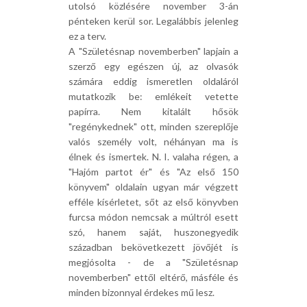
utolsó közlésére november 3-án
pénteken kerül sor. Legalábbis jelenleg
ez a terv.
A "Születésnap novemberben" lapjain a
szerző egy egészen új, az olvasók
számára eddig ismeretlen oldaláról
mutatkozik be: emlékeit vetette
papírra. Nem kitalált hősök
"regénykednek" ott, minden szereplője
valós személy volt, néhányan ma is
élnek és ismertek. N. I. valaha régen, a
"Hajóm partot ér" és "Az első 150
könyvem" oldalain ugyan már végzett
efféle kísérletet, sőt az első könyvben
furcsa módon nemcsak a múltról esett
szó, hanem saját, huszonegyedik
században bekövetkezett jövőjét is
megjósolta - de a "Születésnap
novemberben" ettől eltérő, másféle és
minden bizonnyal érdekes mű lesz.