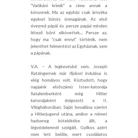
"Vatikáni krimik" a címe annak a
könyvnek. Ma az egyház csak árnyéka
egykori bűnös önmagának. Az első
évezred pápái és persze papjai minden
létező bűnt elkövettek... Persze az,
hogy ma "csak ennyi" történik, nem
jelenthet felmentést az Egyháznak, sem
a pápának.
V.A. – A legkevésbé sem. Joseph
Ratzingernek már ifjúkori indulása is
elég homályos volt. Köztudott, hogy
napjaink elsőszámú Isten-katonája
fiatalemberként még Hitler
katonájaként dolgozott a II.
Világháborúban. Saját bevallása szerint
a Hitlerjugend utána, amikor a német
hadsereg kötelékébe állt, a
légvédelemnél szolgált. Gyilkos azért
nem lett belőle, mert csodálatos