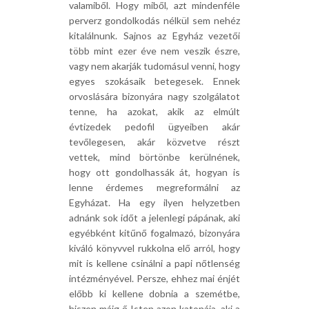
valamiből. Hogy miből, azt mindenféle
perverz gondolkodás nélkül sem nehéz
kitalálnunk. Sajnos az Egyház vezetői
több mint ezer éve nem veszik észre,
vagy nem akarják tudomásul venni, hogy
egyes szokásaik betegesek. Ennek
orvoslására bizonyára nagy szolgálatot
tenne, ha azokat, akik az elmúlt
évtizedek pedofil ügyeiben akár
tevőlegesen, akár közvetve részt
vettek, mind börtönbe kerülnének,
hogy ott gondolhassák át, hogyan is
lenne érdemes megreformálni az
Egyházat. Ha egy ilyen helyzetben
adnánk sok időt a jelenlegi pápának, aki
egyébként kitűnő fogalmazó, bizonyára
kiváló könyvvel rukkolna elő arról, hogy
mit is kellene csinálni a papi nőtlenség
intézményével. Persze, ehhez mai énjét
előbb ki kellene dobnia a szemétbe,
hiszen máig ő Isten azon katonája, aki a