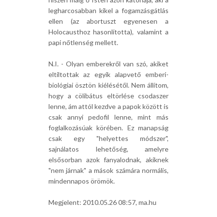
legharcosabban kikel a fogamzásgátlás
ellen (az abortuszt egyenesen a
Holocausthoz hasonlította), valamint a
papi nőtlenség mellett.
N.I. - Olyan emberekről van szó, akiket
eltiltottak az egyik alapvető emberi-
biológiai ösztön kiélésétől. Nem állítom,
hogy a cölibátus eltörlése csodaszer
lenne, ám attól kezdve a papok között is
csak annyi pedofil lenne, mint más
foglalkozásúak körében. Ez manapság
csak egy "helyettes módszer",
sajnálatos lehetőség, amelyre
elsősorban azok fanyalodnak, akiknek
"nem járnak" a mások számára normális,
mindennapos örömök.
Megjelent: 2010.05.26 08:57, ma.hu