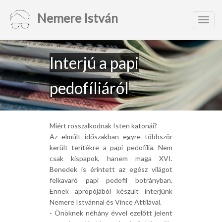
Nemere István
Toggl
navig
Interjú a papi
pedofíliáról
Miért rosszalkodnak Isten katonái?
Az elmúlt időszakban egyre többször
került terítékre a papi pedofília. Nem
csak kispapok, hanem maga XVI.
Benedek is érintett az egész világot
felkavaró papi pedofil botrányban.
Ennek apropójából készült interjúnk
Nemere Istvánnal és Vince Attilával.
- Önöknek néhány évvel ezelőtt jelent