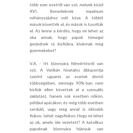
több ezer esetről van szó, melyek közül
XVI. Benedeknek maximum
néhányszázhoz volt köze. A többit
mások követték el, és mások is tusolták
el. Az lenne a kérdés, hogy mi lehet az
oka annak, hogy papok tömegei
gerjednek rá kisfiúkra, kívánnak meg
gyermekeket?
V.A. - Itt bizonyára félreértésről van
szó. A Vatikán hivatalos álláspontja
szerint ugyanis az esetek döntő
többségében, mintegy 90%-ban nem
kisfiúk ellen követtek el a szexuális
zaklatást, hanem sok esetben nőkön,
például apácákon, és még több esetben
serdülő, vagy még annál is idősebb
fiúkon, tehát nagyfiúkon. Hogy mi lehet
az ok, amely ide vezetett? A katolikus
papoknak bizonyára hiányuk van