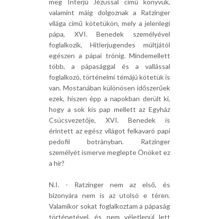
meg Interjú Jézussal című könyvük,
valamint máig dolgoznak a Ratzinger
világa című kötetükön, mely a jelenlegi
pápa, XVI. Benedek személyével
foglalkozik, Hitlerjugendes múltjától
egészen a pápai trónig. Mindemellett
több, a pápasággal és a vallással
foglalkozó, történelmi témájú kötetük is
van. Mostanában különösen időszerűek
ezek, hiszen épp a napokban derült ki,
hogy a sok kis pap mellett az Egyház
Csúcsvezetője, XVI. Benedek is
érintett az egész világot felkavaró papi
pedofil botrányban. Ratzinger
személyét ismerve meglepte Önöket ez
a hír?
N.I. - Ratzinger nem az első, és
bizonyára nem is az utolsó e téren.
Valamikor sokat foglalkoztam a pápaság
történetével, és nem véletlenül lett