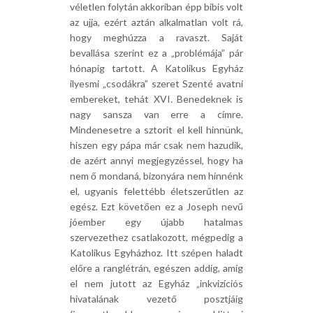
véletlen folytán akkoriban épp bibis volt
az ujja, ezért aztán alkalmatlan volt rá,
hogy meghúzza a ravaszt. Saját
bevallása szerint ez a „problémája” pár
hónapig tartott. A Katolikus Egyház
ilyesmi „csodákra” szeret Szenté avatni
embereket, tehát XVI. Benedeknek is
nagy sansza van erre a címre.
Mindenesetre a sztorit el kell hinnünk,
hiszen egy pápa már csak nem hazudik,
de azért annyi megjegyzéssel, hogy ha
nem ő mondaná, bizonyára nem hinnénk
el, ugyanis felettébb életszerűtlen az
egész. Ezt követően ez a Joseph nevű
jóember egy újabb hatalmas
szervezethez csatlakozott, mégpedig a
Katolikus Egyházhoz. Itt szépen haladt
előre a ranglétrán, egészen addig, amíg
el nem jutott az Egyház „inkvizíciós
hivatalának vezető posztjáig