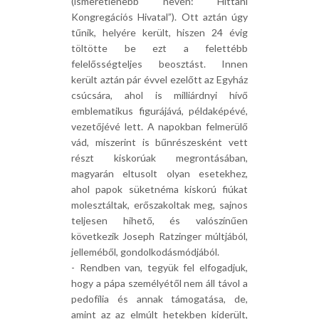
(ismeretlenebb nevén: Hittani
Kongregációs Hivatal”). Ott aztán úgy
tűnik, helyére került, hiszen 24 évig
töltötte be ezt a felettébb
felelősségteljes beosztást. Innen
került aztán pár évvel ezelőtt az Egyház
csúcsára, ahol is milliárdnyi hívő
emblematikus figurájává, példaképévé,
vezetőjévé lett. A napokban felmerülő
vád, miszerint is bűnrészesként vett
részt kiskorúak megrontásában,
magyarán eltusolt olyan esetekhez,
ahol papok süketnéma kiskorú fiúkat
molesztáltak, erőszakoltak meg, sajnos
teljesen hihető, és valószínűen
következik Joseph Ratzinger múltjából,
jelleméből, gondolkodásmódjából.
- Rendben van, tegyük fel elfogadjuk,
hogy a pápa személyétől nem áll távol a
pedofília és annak támogatása, de,
amint az az elmúlt hetekben kiderült,