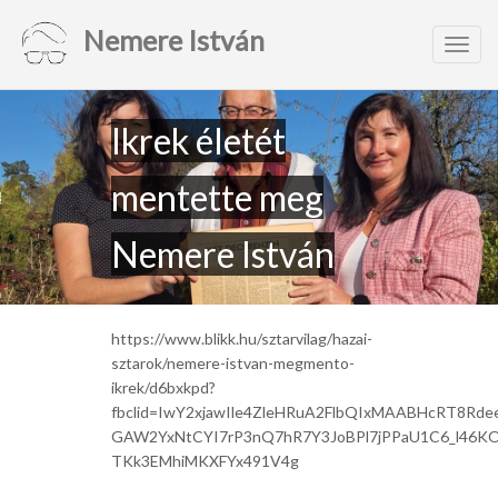
Nemere István
Toggl
navig
Ikrek életét
mentette meg
Nemere István
https://www.blikk.hu/sztarvilag/hazai-
sztarok/nemere-istvan-megmento-
ikrek/d6bxkpd?
fbclid=IwY2xjawIle4ZleHRuA2FlbQIxMAABHcRT8Rde
GAW2YxNtCYI7rP3nQ7hR7Y3JoBPl7jPPaU1C6_l46K
TKk3EMhiMKXFYx491V4g