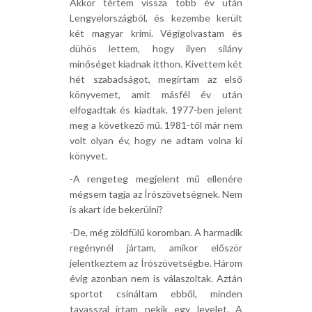
Akkor tértem vissza több év után
Lengyelországból, és kezembe került
két magyar krimi. Végigolvastam és
dühös lettem, hogy ilyen silány
minőséget kiadnak itthon. Kivettem két
hét szabadságot, megírtam az első
könyvemet, amit másfél év után
elfogadtak és kiadtak. 1977-ben jelent
meg a következő mű. 1981-től már nem
volt olyan év, hogy ne adtam volna ki
könyvet.
-A rengeteg megjelent mű ellenére
mégsem tagja az Írószövetségnek. Nem
is akart ide bekerülni?
-De, még zöldfülű koromban. A harmadik
regénynél jártam, amikor először
jelentkeztem az Írószövetségbe. Három
évig azonban nem is válaszoltak. Aztán
sportot csináltam ebből, minden
tavasszal írtam nekik egy levelet. A