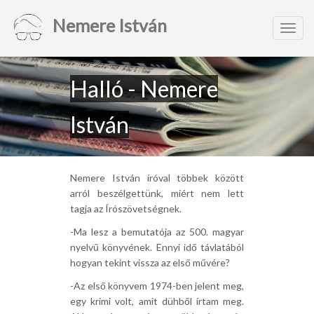
Nemere István
Toggl
navig
Halló - Nemere
István
Nemere István íróval többek között
arról beszélgettünk, miért nem lett
tagja az Írószövetségnek.
-Ma lesz a bemutatója az 500. magyar
nyelvű könyvének. Ennyi idő távlatából
hogyan tekint vissza az első művére?
-Az első könyvem 1974-ben jelent meg,
egy krimi volt, amit dühből írtam meg.