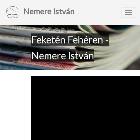
Nemere István
Toggl
navig
Feketén Fehéren -
Nemere István