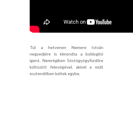
Túl a hetvenen Nemere István
negyedjére is kimondta a boldogító
igent. Nemrégiben Sóstógyógyfürdőre
költözött feleségével, akivel a múlt
esztendőben keltek egybe.