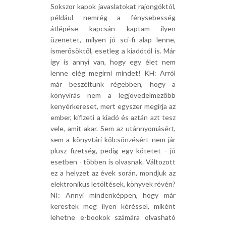
Sokszor kapok javaslatokat rajongóktól,
például nemrég a fénysebesség
átlépése kapcsán kaptam ilyen
üzenetet, milyen jó sci-fi alap lenne,
ismerősöktől, esetleg a kiadótól is. Már
így is annyi van, hogy egy élet nem
lenne elég megírni mindet! KH: Arról
már beszéltünk régebben, hogy a
könyvírás nem a legjövedelmezőbb
kenyérkereset, mert egyszer megírja az
ember, kifizeti a kiadó és aztán azt tesz
vele, amit akar. Sem az utánnyomásért,
sem a könyvtári kölcsönzésért nem jár
plusz fizetség, pedig egy kötetet - jó
esetben - többen is olvasnak. Változott
ez a helyzet az évek során, mondjuk az
elektronikus letöltések, könyvek révén?
NI: Annyi mindenképpen, hogy már
kerestek meg ilyen kéréssel, miként
lehetne e-bookok számára olvasható