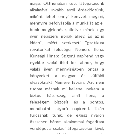
maga. Otthonában tett látogatásunk
alkalmával inkább arról érdeklődtünk,
miként lehet ennyi könyvet megírni,
mennyire befolyásolja a munkáját az e-
book megjelenése, illetve minek egy
ilyen népszerű írónak álnév. És az is
kiderül, miért szerkeszti Egzotikum
rovatunkat felesége, Nemere Ilona.
Kunsági Hírlap: Szigorú napirend vagy
egekbe szökő ihlet kell ahhoz, hogy
valaki ilyen mennyiségben ontsa a
könyveket a magyar és külföldi
olvasóknak? Nemere István: Azt nem
tudom másnak mi kellene, nekem a
biztos hátország, amit Ilona, a
feleségem biztosít és a pontos,
mondhatni szigorú napirend. Talán
furcsának tűnik, de egész nyáron
összesen három alkalommal fogadtam
vendéget a családi látogatásokon kívül,