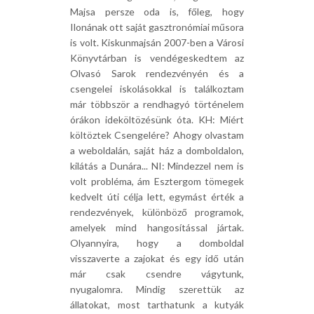
Majsa persze oda is, főleg, hogy
Ilonának ott saját gasztronómiai műsora
is volt. Kiskunmajsán 2007-ben a Városi
Könyvtárban is vendégeskedtem az
Olvasó Sarok rendezvényén és a
csengelei iskolásokkal is találkoztam
már többször a rendhagyó történelem
órákon ideköltözésünk óta. KH: Miért
költöztek Csengelére? Ahogy olvastam
a weboldalán, saját ház a domboldalon,
kilátás a Dunára... NI: Mindezzel nem is
volt probléma, ám Esztergom tömegek
kedvelt úti célja lett, egymást érték a
rendezvények, különböző programok,
amelyek mind hangosítással jártak.
Olyannyira, hogy a domboldal
visszaverte a zajokat és egy idő után
már csak csendre vágytunk,
nyugalomra. Mindig szerettük az
állatokat, most tarthatunk a kutyák