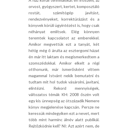
A ház körüli tennivalókat én intézem, az
orvost, gyógyszert, kertet, komposztáló
rostát, számítógép javítást,
rendezvényeket, korrektúrázást és a
könyvek körüli ügyintézést is, hogy csak
néhányat említsek. Elég könnyen
teremtek kapcsolatot az emberekkel.
Amikor megvettük ezt a tanyát, két
hétig még ő árulta az esztergomi házat
én már itt laktam és megismerkedtem a
szomszédokkal. Amikor elkelt a régi
otthonunk, már ismerősként vittem
magammal Istvánt nekik bemutatni és
tudtam mit hol tudok vásárolni, javítani,
elintézni. Rekord mennyiségek,
változatos témák KH: 2008 őszén volt
egy kis ünnepség az ötszázadik Nemere
könyv megjelenése kapcsán. Persze ne
keressük mindegyiken ezt a nevet, mert
több mint harminc álnév alatt publikál.
Rejtőzködnie kell? NI: Azt azért nem, de