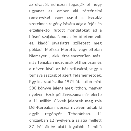
az olvasók nehezen fogadják el, hogy
ugyanaz az ember aki történelmi
regényeket vagy sci-fit ír, később
szerelmes regény írására adja a fejét és
érzelmektől fűtött mondatokat ad a
hősnő szájába. Nem az én ötletem volt
ez, kiadói javaslatra született meg
például Melissa Moretti, vagy Stefan
Niemayer , akik értelemszerűen más-
más témában mozognak otthonosan és
a néven kívül az írás stílusáról, vagy a
témaválasztásból azért felismerhetőek.
Egy kis statisztika 1974 óta több mint
580 könyve jelent meg itthon, magyar
nyelven. Ezek példányszáma már elérte
a 11 milliót. Cikkek jelentek meg róla
Dél-Koreában, perzsa nyelven adták ki
egyik regényét Teheránban. 14
országban 12 nyelven, a sajátja mellett
37 írói álnév alatt legalább 1 millió