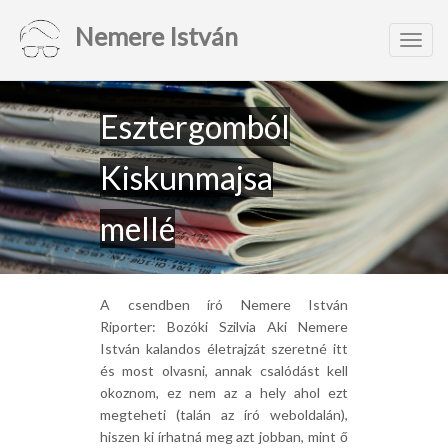
Nemere István
Toggl
navig
Esztergomból
Kiskunmajsa
mellé
A csendben író Nemere István
Riporter: Bozóki Szilvia Aki Nemere
István kalandos életrajzát szeretné itt
és most olvasni, annak csalódást kell
okoznom, ez nem az a hely ahol ezt
megteheti (talán az író weboldalán),
hiszen ki írhatná meg azt jobban, mint ő