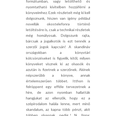
formátumban, vagy letölthető és
nyomtatható kivitelben hozzáférni a
könyveimhez. Ezek részleteit még ki kell
dolgoznunk, hiszen van igény például
novellák okostelefonra történő
letöltésére is, csak a technikai részletek
még homályosak. Dolgozunk rajta,
bárcsak a jogalkotók is ezt tennék a
szerzői jogok kapcsán! A skandináv
országokban a könyvtári
kölcsönzéseket is figyelik, kitől, milyen
könyveket visznek ki az olvasók és
azután is fizetnek a szerzőnek. Akinek
népszerűbb a könyve, annak
értelemszerűen többet. Itthon is
felröppent egy efféle tervezetnek a
híre, de azon nyomban hallatták
hangjukat az ellenzők, hogy ez a
szépirodalom halála lenne, mert minő
skandalum, az kapna több pénzt, akit
többen olvasnak, pedig..! N. Ilona: