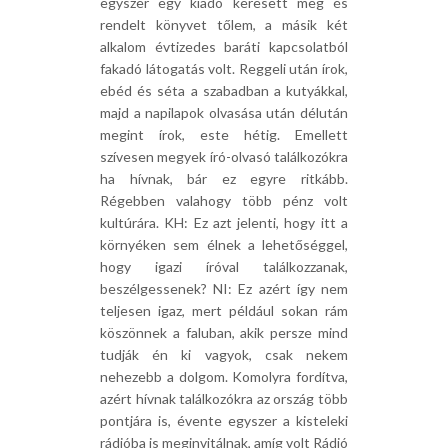
egyszer egy kiadó keresett meg és
rendelt könyvet tőlem, a másik két
alkalom évtizedes baráti kapcsolatból
fakadó látogatás volt. Reggeli után írok,
ebéd és séta a szabadban a kutyákkal,
majd a napilapok olvasása után délután
megint írok, este hétig. Emellett
szívesen megyek író-olvasó találkozókra
ha hívnak, bár ez egyre ritkább.
Régebben valahogy több pénz volt
kultúrára. KH: Ez azt jelenti, hogy itt a
környéken sem élnek a lehetőséggel,
hogy igazi íróval találkozzanak,
beszélgessenek? NI: Ez azért így nem
teljesen igaz, mert például sokan rám
köszönnek a faluban, akik persze mind
tudják én ki vagyok, csak nekem
nehezebb a dolgom. Komolyra fordítva,
azért hívnak találkozókra az ország több
pontjára is, évente egyszer a kisteleki
rádióba is meginvitálnak, amíg volt Rádió