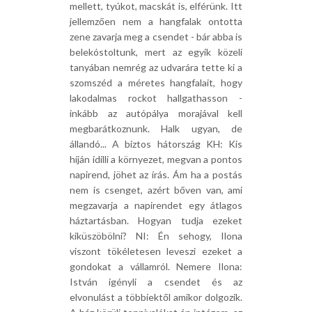
mellett, tyúkot, macskát is, elférünk. Itt
jellemzően nem a hangfalak ontotta
zene zavarja meg a csendet - bár abba is
belekóstoltunk, mert az egyik közeli
tanyában nemrég az udvarára tette ki a
szomszéd a méretes hangfalait, hogy
lakodalmas rockot hallgathasson -
inkább az autópálya morajával kell
megbarátkoznunk. Halk ugyan, de
állandó... A biztos hátország KH: Kis
híján idilli a környezet, megvan a pontos
napirend, jöhet az írás. Ám ha a postás
nem is csenget, azért bőven van, ami
megzavarja a napirendet egy átlagos
háztartásban. Hogyan tudja ezeket
kiküszöbölni? NI: Én sehogy, Ilona
viszont tökéletesen leveszi ezeket a
gondokat a vállamról. Nemere Ilona:
István igényli a csendet és az
elvonulást a többiektől amikor dolgozik.