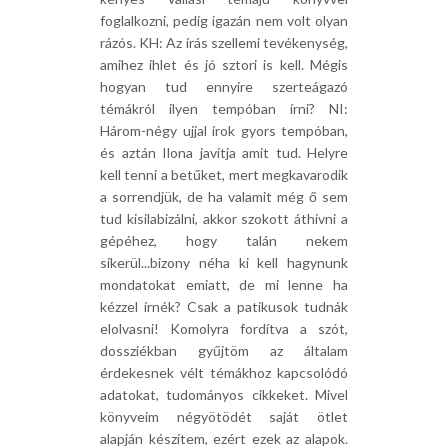
foglalkozni, pedig igazán nem volt olyan
rázós. KH: Az írás szellemi tevékenység,
amihez ihlet és jó sztori is kell. Mégis
hogyan tud ennyire szerteágazó
témákról ilyen tempóban írni? NI:
Három-négy ujjal írok gyors tempóban,
és aztán Ilona javítja amit tud. Helyre
kell tenni a betűket, mert megkavarodik
a sorrendjük, de ha valamit még ő sem
tud kisilabizálni, akkor szokott áthívni a
gépéhez, hogy talán nekem
sikerül...bizony néha ki kell hagynunk
mondatokat emiatt, de mi lenne ha
kézzel írnék? Csak a patikusok tudnák
elolvasni! Komolyra fordítva a szót,
dossziékban gyűjtöm az általam
érdekesnek vélt témákhoz kapcsolódó
adatokat, tudományos cikkeket. Mivel
könyveim négyötödét saját ötlet
alapján készítem, ezért ezek az alapok.