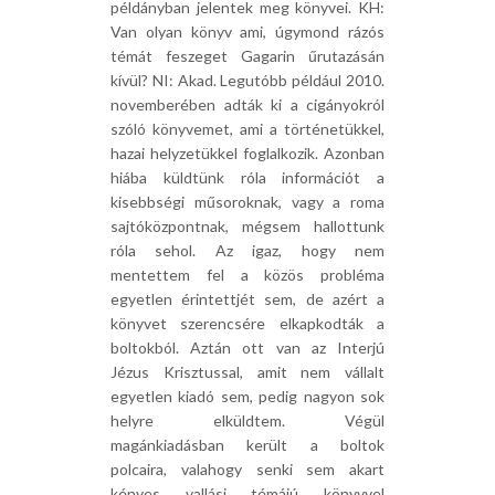
példányban jelentek meg könyvei. KH:
Van olyan könyv ami, úgymond rázós
témát feszeget Gagarin űrutazásán
kívül? NI: Akad. Legutóbb például 2010.
novemberében adták ki a cigányokról
szóló könyvemet, ami a történetükkel,
hazai helyzetükkel foglalkozik. Azonban
hiába küldtünk róla információt a
kisebbségi műsoroknak, vagy a roma
sajtóközpontnak, mégsem hallottunk
róla sehol. Az igaz, hogy nem
mentettem fel a közös probléma
egyetlen érintettjét sem, de azért a
könyvet szerencsére elkapkodták a
boltokból. Aztán ott van az Interjú
Jézus Krisztussal, amit nem vállalt
egyetlen kiadó sem, pedig nagyon sok
helyre elküldtem. Végül
magánkiadásban került a boltok
polcaira, valahogy senki sem akart
kényes vallási témájú könyvvel