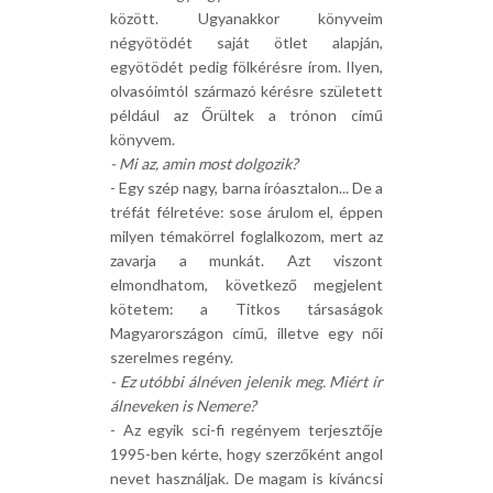
között. Ugyanakkor könyveim
négyötödét saját ötlet alapján,
egyötödét pedig fölkérésre írom. Ilyen,
olvasóimtól származó kérésre született
például az Őrültek a trónon című
könyvem.
- Mi az, amin most dolgozik?
- Egy szép nagy, barna íróasztalon... De a
tréfát félretéve: sose árulom el, éppen
milyen témakörrel foglalkozom, mert az
zavarja a munkát. Azt viszont
elmondhatom, következő megjelent
kötetem: a Titkos társaságok
Magyarországon című, illetve egy női
szerelmes regény.
- Ez utóbbi álnéven jelenik meg. Miért ír
álneveken is Nemere?
- Az egyik sci-fi regényem terjesztője
1995-ben kérte, hogy szerzőként angol
nevet használjak. De magam is kíváncsi