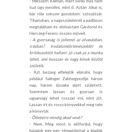
- Mikszáth Kálmán, mert senki más nem
tud úgy mesélni, mint ő. Aztán Jókai is,
bár róla sokszor gondolom: szószátyár.
Tihanyban, a nagyszüleimnél a padláson
megtaláltam és elolvastam Gárdonyi és
Herczeg Ferenc összes műveit.
- A gyorsaság is jellemzi az olvasásban,
írásban? Irodalomtörténészektől és
kritikusoktól hallani: jó csak az a munka
lehet, ami hosszan és nagy kínok között
születik.
- Azt bezzeg elfelejtik elárulni, hogy
például Salinger Zabhegyezője három
nap, három éjszaka alatt született.
Szerintem lassan és gyorsan is
ugyanúgy lehet rosszat írni, mint jót.
Lassan írt és rossz könyvekkel meg tele
a könyvtár.
- Ötleteire mindig akad vevő?
- Nem. Még most is előfordul, hogy
házalok egy-egy témaötlettel a kiadók