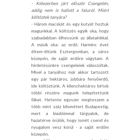
- Kétezerben járt először Csengelén,
addig nem is hallott a faluról. Miért
költöztek tanyára?
- Három macskát és egy kutyát hoztuk
magunkkal. A költözés egyik oka, hogy
szabadabban élhessünk az állatainkkal.
A másik oka: az erdő. Harminc évet
éltem-éltünk Esztergomban, a város
közepén, de saját erdőre vágytam. A
hirdetésünkre csengeleiek válaszoltak.
Mivel a tanyához már akkor tartozott
egy pár hektáros, jobbára fenyőerdő,
ide költöztünk. A kilenchektáros birtok
többi részére magunk telepítettünk
fákat. Hetente egyszer megteszem a
több mint száz kilométert Budapestig,
mert a kiadóimmal tárgyalok, de
hazatérve örülök, hogy ismét csend és
nyugalom vesz körül - a saját erdőm
közepén.