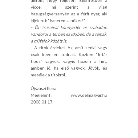
állítom, hogy teljesen. Ellentétben a
viccel, mi szerint a világ
hazugságversenyén az a férfi nyer, aki
kijelenti: "Ismerem a nőket!"
- Ön írásaival könnyedén és szabadon
vándorol a térben és időben, de a témák,
a műfajok között is.
- A titok érdekel. Az, amit senki, vagy
csak kevesen tudnak. Közben "futár
típus" vagyok, vagyis hozom a hírt,
amiben jó, ha első vagyok. Jövök, és
mesélek a titokról.
Újszászi Ilona
Megjelent: www.delmagyar.hu
2008.01.17.