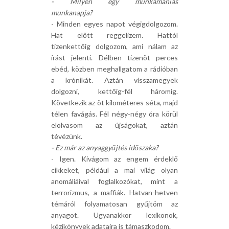
- Milyen egy munkamániás
munkanapja?
- Minden egyes napot végigdolgozom.
Hat előtt reggelizem. Hattól
tizenkettőig dolgozom, ami nálam az
írást jelenti. Délben tizenöt perces
ebéd, közben meghallgatom a rádióban
a krónikát. Aztán visszamegyek
dolgozni, kettőig-fél háromig.
Következik az öt kilométeres séta, majd
télen favágás. Fél négy-négy óra körül
elolvasom az újságokat, aztán
tévézünk.
- Ez már az anyaggyűjtés időszaka?
- Igen. Kivágom az engem érdeklő
cikkeket, például a mai világ olyan
anomáliáival foglalkozókat, mint a
terrorizmus, a maffiák. Hatvan-hetven
témáról folyamatosan gyűjtöm az
anyagot. Ugyanakkor lexikonok,
kézikönyvek adataira is támaszkodom.