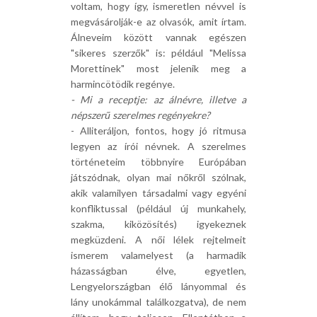
voltam, hogy így, ismeretlen névvel is
megvásárolják-e az olvasók, amit írtam.
Álneveim között vannak egészen
"sikeres szerzők" is: például "Melissa
Morettinek" most jelenik meg a
harmincötödik regénye.
- Mi a receptje: az álnévre, illetve a
népszerű szerelmes regényekre?
- Alliteráljon, fontos, hogy jó ritmusa
legyen az írói névnek. A szerelmes
történeteim többnyire Európában
játszódnak, olyan mai nőkről szólnak,
akik valamilyen társadalmi vagy egyéni
konfliktussal (például új munkahely,
szakma, kiközösítés) igyekeznek
megküzdeni. A női lélek rejtelmeit
ismerem valamelyest (a harmadik
házasságban élve, egyetlen,
Lengyelországban élő lányommal és
lány unokámmal találkozgatva), de nem