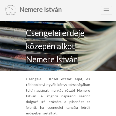
Nemere István
Toggl
navig
Csengelei erdeje
közepén alkot
Nemere István
Csengele - Közel ötszáz saját, és
többpolcnyi egyéb könyv társaságában
tölti napjának munkás részét Nemere
István. A szigorú napirend szerint
dolgozó író számára a pihenést az
jelenti, ha csengelei tanyája körüli
erdejében sétálhat.