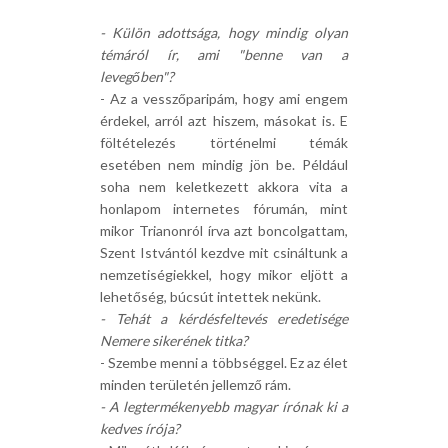
- Külön adottsága, hogy mindig olyan
témáról ír, ami "benne van a
levegőben"?
- Az a vesszőparipám, hogy ami engem
érdekel, arról azt hiszem, másokat is. E
föltételezés történelmi témák
esetében nem mindig jön be. Például
soha nem keletkezett akkora vita a
honlapom internetes fórumán, mint
mikor Trianonról írva azt boncolgattam,
Szent Istvántól kezdve mit csináltunk a
nemzetiségiekkel, hogy mikor eljött a
lehetőség, búcsút intettek nekünk.
- Tehát a kérdésfeltevés eredetisége
Nemere sikerének titka?
- Szembe menni a többséggel. Ez az élet
minden területén jellemző rám.
- A legtermékenyebb magyar írónak ki a
kedves írója?