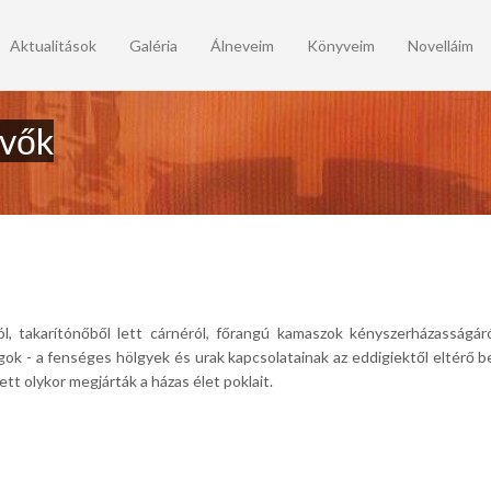
Aktualitások
Galéria
Álneveim
Könyveim
Novelláim
üvők
l, takarítónőből lett cárnéról, főrangú kamaszok kényszerházasságáró
ok - a fenséges hölgyek és urak kapcsolatainak az eddigiektől eltérő be
ett olykor megjárták a házas élet poklait.