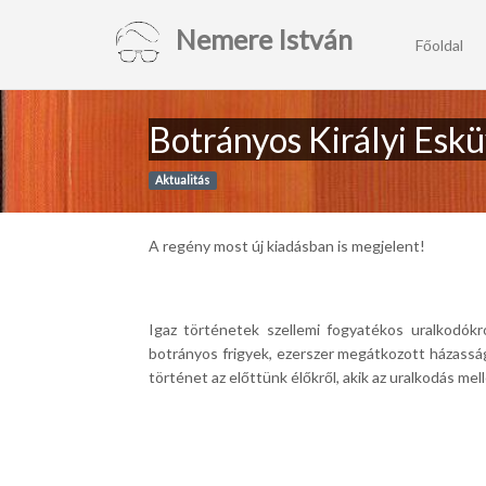
Nemere István
Főoldal
Botrányos Királyi Esk
Aktualitás
A regény most új kiadásban is megjelent!
Igaz történetek szellemi fogyatékos uralkodókró
botrányos frigyek, ezerszer megátkozott házasság
történet az előttünk élőkről, akik az uralkodás mell