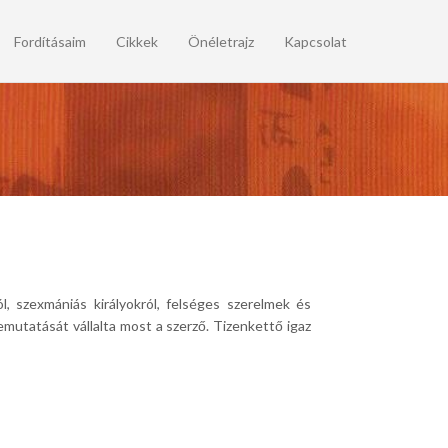
Fordításaim
Cikkek
Önéletrajz
Kapcsolat
l, szexmániás királyokról, felséges szerelmek és
mutatását vállalta most a szerző. Tizenkettő igaz