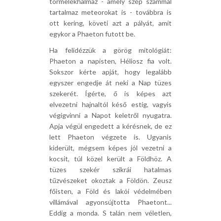
törmelékhalmaz - amely szép számmal
tartalmaz meteorokat is - továbbra is
ott kering, követi azt a pályát, amit
egykor a Phaeton futott be.
Ha felidézzük a görög mitológiát:
Phaeton a napisten, Héliosz fia volt.
Sokszor kérte apját, hogy legalább
egyszer engedje át neki a Nap tüzes
szekerét. Ígérte, ő is képes azt
elvezetni hajnaltól késő estig, vagyis
végigvinni a Napot keletről nyugatra.
Apja végül engedett a kérésnek, de ez
lett Phaeton végzete is. Ugyanis
kiderült, mégsem képes jól vezetni a
kocsit, túl közel került a Földhöz. A
tüzes szekér szikrái hatalmas
tűzvészeket okoztak a Földön. Zeusz
főisten, a Föld és lakói védelmében
villámával agyonsújtotta Phaetont...
Eddig a monda. S talán nem véletlen,