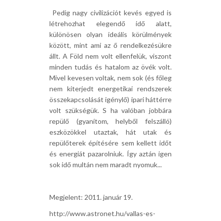
 Pedig nagy civilizációt kevés egyed is
létrehozhat elegendő idő alatt,
különösen olyan ideális körülmények
között, mint ami az ő rendelkezésükre
állt. A Föld nem volt ellenfelük, viszont
minden tudás és hatalom az övék volt.
Mivel kevesen voltak, nem sok (és főleg
nem kiterjedt energetikai rendszerek
összekapcsolását igénylő) ipari háttérre
volt szükségük. S ha valóban jobbára
repülő (gyanítom, helyből felszálló)
eszközökkel utaztak, hát utak és
repülőterek építésére sem kellett időt
és energiát pazarolniuk. Így aztán igen
sok idő multán nem maradt nyomuk...
Megjelent: 2011. január 19.
http://www.astronet.hu/vallas-es-