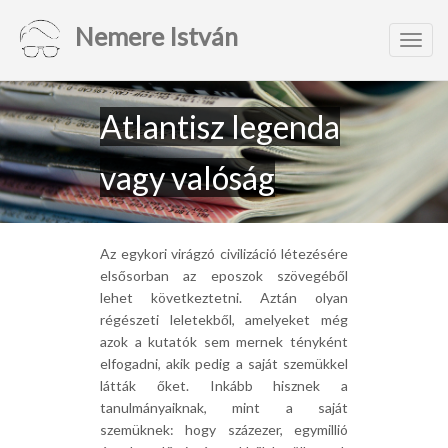
Nemere István
Toggl
navig
Atlantisz legenda
vagy valóság
Az egykori virágzó civilizáció létezésére
elsősorban az eposzok szövegéből
lehet következtetni. Aztán olyan
régészeti leletekből, amelyeket még
azok a kutatók sem mernek tényként
elfogadni, akik pedig a saját szemükkel
látták őket. Inkább hisznek a
tanulmányaiknak, mint a saját
szemüknek: hogy százezer, egymillió