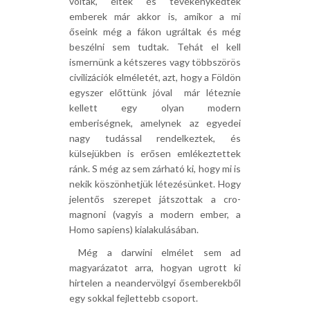
voltak, éltek és tevékenykedtek
emberek már akkor is, amikor a mi
őseink még a fákon ugráltak és még
beszélni sem tudtak. Tehát el kell
ismernünk a kétszeres vagy többszörös
civilizációk elméletét, azt, hogy a Földön
egyszer előttünk jóval  már léteznie
kellett egy olyan modern
emberiségnek, amelynek az egyedei
nagy tudással rendelkeztek, és
külsejükben is erősen emlékeztettek
ránk. S még az sem zárható ki, hogy mi is
nekik köszönhetjük létezésünket. Hogy
jelentős szerepet játszottak a cro-
magnoni (vagyis a modern ember, a
Homo sapiens) kialakulásában.
 Még a darwini elmélet sem ad
magyarázatot arra, hogyan ugrott ki
hirtelen a neandervölgyi ősemberekből
egy sokkal fejlettebb csoport.