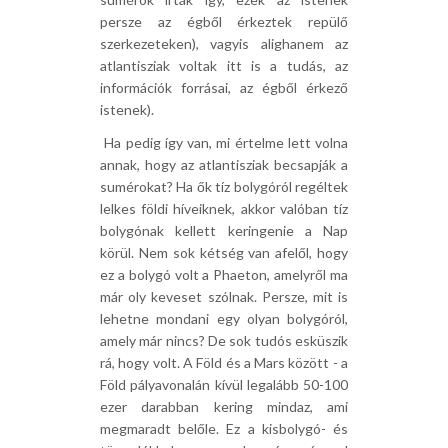
persze az égből érkeztek repülő
szerkezeteken), vagyis alighanem az
atlantisziak voltak itt is a tudás, az
információk forrásai, az égből érkező
istenek).
 Ha pedig így van, mi értelme lett volna
annak, hogy az atlantisziak becsapják a
sumérokat? Ha ők tíz bolygóról regéltek
lelkes földi híveiknek, akkor valóban tíz
bolygónak kellett keringenie a Nap
körül. Nem sok kétség van afelől, hogy
ez a bolygó volt a Phaeton, amelyről ma
már oly keveset szólnak. Persze, mit is
lehetne mondani egy olyan bolygóról,
amely már nincs? De sok tudós esküszik
rá, hogy volt. A Föld és a Mars között - a
Föld pályavonalán kívül legalább 50-100
ezer darabban kering mindaz, ami
megmaradt belőle. Ez a kisbolygó- és