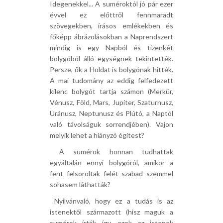
Idegenekkel... A suméroktól jó pár ezer
évvel ez előttről fennmaradt
szövegekben, írásos emlékekben és
főképp ábrázolásokban a Naprendszert
mindig is egy Napból és tizenkét
bolygóból álló egységnek tekintették.
Persze, ők a Holdat is bolygónak hitték.
A mai tudomány az eddig felfedezett
kilenc bolygót tartja számon (Merkúr,
Vénusz, Föld, Mars, Jupiter, Szaturnusz,
Uránusz, Neptunusz és Plútó, a Naptól
való távolságuk sorrendjében). Vajon
melyik lehet a hiányzó égitest?
 A sumérok honnan tudhattak
egyáltalán ennyi bolygóról, amikor a
fent felsoroltak felét szabad szemmel
sohasem láthatták?
 Nyilvánvaló, hogy ez a tudás is az
istenektől származott (hisz maguk a
sumérok írták így, ezek az istenek