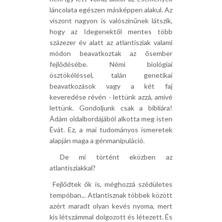
láncolata egészen másképpen alakul. Az
viszont nagyon is valószínűnek látszik,
hogy az Idegenektől mentes több
százezer év alatt az atlantisziak valami
módon beavatkoztak az ősember
fejlődésébe. Némi biológiai
ösztökéléssel, talán genetikai
beavatkozások vagy a két faj
keveredése révén - lettünk azzá, amivé
lettünk. Gondoljunk csak a bibliára!
Ádám oldalbordájából alkotta meg isten
Évát. Ez, a mai tudományos ismeretek
alapján maga a génmanipuláció.
 De mi történt eközben az
atlantisziakkal?
 Fejlődtek ők is, méghozzá szédületes
tempóban... Atlantisznak többek között
azért maradt olyan kevés nyoma, mert
kis létszámmal dolgozott és létezett. És