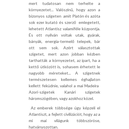
mert tudatosan nem terhelte a
környezetet... Valószínű, hogy azon a
bizonyos szigeten  amit Platón és azóta
sok ezer kutató és szerző  emlegetett,
lehetett Atlantisz valamiféle központja.
És ott nyilván voltak utak, gyárak,
bányák, energia-termelő telepek, bár
ott sem sok. Azért választottak
szigetet, mert azon jobban kézben
tarthatták a környezetet, az ipart, ha a
kettő ütközött is, sohasem érhetett le
nagyobb méreteket... A szigetnek
természetesen kellemes éghajlaton
kellett feküdnie, valahol a mai Madeira 
Azori-szigetek Kanári szigetek
háromszögében, vagy azokhoz közel.
 Az emberek többsége úgy képzeli el
Atlantiszt, a fejlett civilizációt, hogy az a
mi mai világunk többszöröse,
hatványozottan.