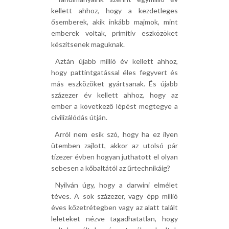
kellett ahhoz, hogy a kezdetleges
ősemberek, akik inkább majmok, mint
emberek voltak, primitív eszközöket
készítsenek maguknak.
 Aztán újabb millió év kellett ahhoz,
hogy pattintgatással éles fegyvert és
más eszközöket gyártsanak. És újabb
százezer év kellett ahhoz, hogy az
ember a következő lépést megtegye a
civilizálódás útján.
 Arról nem esik szó, hogy ha ez ilyen
ütemben zajlott, akkor az utolsó pár
tízezer évben hogyan juthatott el olyan
sebesen a kőbaltától az űrtechnikáig?
 Nyilván úgy, hogy a darwini elmélet
téves. A sok százezer, vagy épp millió
éves kőzetrétegben vagy az alatt talált
leleteket nézve tagadhatatlan, hogy