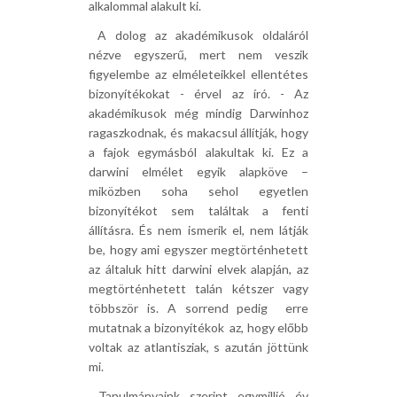
alkalommal alakult ki.
 A dolog az akadémikusok oldaláról
nézve egyszerű, mert nem veszik
figyelembe az elméleteikkel ellentétes
bizonyítékokat - érvel az író. - Az
akadémikusok még mindig Darwinhoz
ragaszkodnak, és makacsul állítják, hogy
a fajok egymásból alakultak ki. Ez a
darwini elmélet egyik alapköve –
miközben soha sehol egyetlen
bizonyítékot sem találtak a fenti
állításra. És nem ismerik el, nem látják
be, hogy ami egyszer megtörténhetett
az általuk hitt darwini elvek alapján, az
megtörténhetett talán kétszer vagy
többször is. A sorrend pedig  erre
mutatnak a bizonyítékok  az, hogy előbb
voltak az atlantisziak, s azután jöttünk
mi.
 Tanulmányaink szerint egymillió év