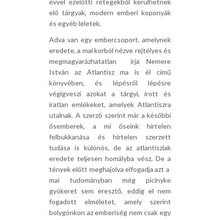
évvel ezelőtti rétegekből kerülhetnek
elő tárgyak, modern emberi koponyák
és egyéb leletek.
Adva van egy embercsoport, amelynek
eredete, a mai korból nézve rejtélyes és
megmagyarázhatatlan  írja Nemere
István az Atlantisz ma is él című
könyvében, és lépésről lépésre
végigveszi azokat a tárgyi, írott és
íratlan emlékeket, amelyek Atlantiszra
utalnak. A szerző szerint már a későbbi
ősemberek, a mi őseink hirtelen
felbukkanása és hirtelen szerzett
tudása is különös, de az atlantisziak
eredete teljesen homályba vész. De a
tények előtt meghajolva elfogadja azt a 
mai tudományban még picinyke
gyökeret sem eresztő, eddig el nem
fogadott elméletet, amely szerint
bolygónkon az emberiség nem csak egy