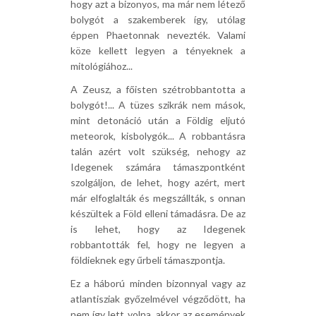
hogy azt a bizonyos, ma már nem létező
bolygót a szakemberek így, utólag
éppen Phaetonnak nevezték. Valami
köze kellett legyen a tényeknek a
mitológiához...
A Zeusz, a főisten szétrobbantotta a
bolygót!... A tüzes szikrák nem mások,
mint detonáció után a Földig eljutó
meteorok, kisbolygók... A robbantásra
talán azért volt szükség, nehogy az
Idegenek számára támaszpontként
szolgáljon, de lehet, hogy azért, mert
már elfoglalták és megszállták, s onnan
készültek a Föld elleni támadásra. De az
is lehet, hogy az Idegenek
robbantották fel, hogy ne legyen a
földieknek egy űrbeli támaszpontja.
Ez a háború minden bizonnyal vagy az
atlantisziak győzelmével végződött, ha
nem így lett volna, akkor az események