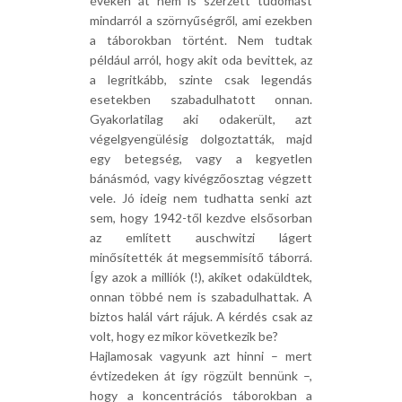
éveken át nem is szerzett tudomást
mindarról a szörnyűségről, ami ezekben
a táborokban történt. Nem tudtak
például arról, hogy akit oda bevittek, az
a legritkább, szinte csak legendás
esetekben szabadulhatott onnan.
Gyakorlatilag aki odakerült, azt
végelgyengülésig dolgoztatták, majd
egy betegség, vagy a kegyetlen
bánásmód, vagy kivégzőosztag végzett
vele. Jó ideig nem tudhatta senki azt
sem, hogy 1942-től kezdve elsősorban
az említett auschwitzi lágert
minősítették át megsemmisítő táborrá.
Így azok a milliók (!), akiket odaküldtek,
onnan többé nem is szabadulhattak. A
biztos halál várt rájuk. A kérdés csak az
volt, hogy ez mikor következik be?
Hajlamosak vagyunk azt hinni – mert
évtizedeken át így rögzült bennünk –,
hogy a koncentrációs táborokban a