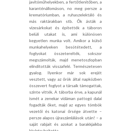
javítóműhelyekben, a fertőtlenítőben, a
karanténállomáson, no meg persze a
krematóriumban, a ruhaszelektáló és
más raktárakban stb. Ők ásták a
vizesárkokat és építették a táboron
belüli utakat is, ami különösen
kegyetlen munka volt. Amikor a külső
munkahelyeken besötétedett, a
foglyokat összeterelték, sokszor
megszámolták, majd menetoszlopban
elindították visszafelé. Természetesen
gyalog. Ilyenkor már sok erejét
vesztett, vagy az őrök által napközben
összevert foglyot a társaik támogattak,
szinte vitték. A táborba érve, a kapunál
ismét a zenekar vidáman pattogó dalai
fogadták őket, majd az egyes tömbök
vezetői és katonai őrsége átvette –
persze alapos újraszámlálások után! – a
saját rabjait és azokat a barakkjaikba
kísérte-hajtotta.