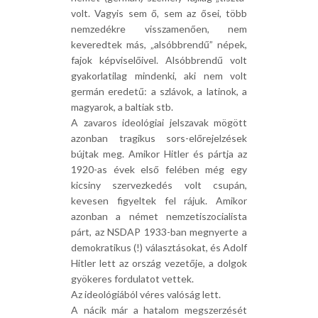
volt. Vagyis sem ő, sem az ősei, több
nemzedékre visszamenően, nem
keveredtek más, „alsóbbrendű” népek,
fajok képviselőivel. Alsóbbrendű volt
gyakorlatilag mindenki, aki nem volt
germán eredetű: a szlávok, a latinok, a
magyarok, a baltiak stb.
A zavaros ideológiai jelszavak mögött
azonban tragikus sors-előrejelzések
bújtak meg. Amikor Hitler és pártja az
1920-as évek első felében még egy
kicsiny szervezkedés volt csupán,
kevesen figyeltek fel rájuk. Amikor
azonban a német nemzetiszocialista
párt, az NSDAP 1933-ban megnyerte a
demokratikus (!) választásokat, és Adolf
Hitler lett az ország vezetője, a dolgok
gyökeres fordulatot vettek.
Az ideológiából véres valóság lett.
A nácik már a hatalom megszerzését