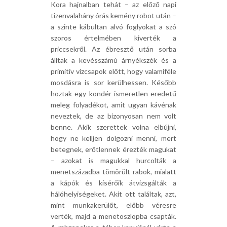
Kora hajnalban tehát – az előző napi
tizenvalahány órás kemény robot után –
a szinte kábultan alvó foglyokat a szó
szoros értelmében kiverték a
priccsekről. Az ébresztő után sorba
álltak a kevésszámú árnyékszék és a
primitív vízcsapok előtt, hogy valamiféle
mosdásra is sor kerülhessen. Később
hoztak egy kondér ismeretlen eredetű
meleg folyadékot, amit ugyan kávénak
neveztek, de az bizonyosan nem volt
benne. Akik szerettek volna elbújni,
hogy ne kelljen dolgozni menni, mert
betegnek, erőtlennek érezték magukat
– azokat is magukkal hurcolták a
menetszázadba tömörült rabok, mialatt
a kápók és kísérőik átvizsgálták a
hálóhelyiségeket. Akit ott találtak, azt,
mint munkakerülőt, előbb véresre
verték, majd a menetoszlopba csapták.