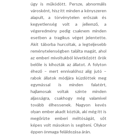
úgy is működött. Persze, abnormális
városként, hisz itt minden a kényszeren
alapult, a törvénytelen erőszak és
kegyetlenség volt a jellemző, a
végeredmény pedig csaknem minden
esetben a tragikus véget jelentette.
Akit táborba hurcoltak, a legteljesebb
reménytelenségben találta magát, ahol
az emberi mivoltukból kivetkőzött őrök
belőle is kihozták az állatot. A folyton
éhező – mert ennivalóhoz alig jutó –
rabok állatok módjára küzdöttek meg
egymással is minden falatért,
hajlamosak voltak szinte minden
aljasságra, csakhogy még valamivel
tovább élhessenek. Nagyon kevés
olyan ember akadt köztük, aki még itt is
megőrizte emberi méltóságát, sőt
képes volt másokon is segíteni. Olykor
éppen önmaga feláldozása árán.