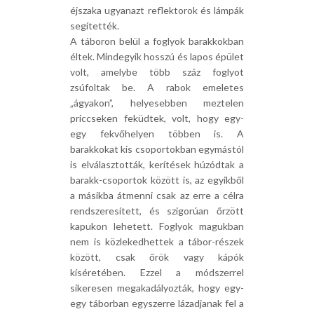
éjszaka ugyanazt reflektorok és lámpák
segítették.
A táboron belül a foglyok barakkokban
éltek. Mindegyik hosszú és lapos épület
volt, amelybe több száz foglyot
zsúfoltak be. A rabok emeletes
„ágyakon”, helyesebben meztelen
priccseken feküdtek, volt, hogy egy-
egy fekvőhelyen többen is. A
barakkokat kis csoportokban egymástól
is elválasztották, kerítések húzódtak a
barakk-csoportok között is, az egyikből
a másikba átmenni csak az erre a célra
rendszeresített, és szigorúan őrzött
kapukon lehetett. Foglyok magukban
nem is közlekedhettek a tábor-részek
között, csak őrök vagy kápók
kíséretében. Ezzel a módszerrel
sikeresen megakadályozták, hogy egy-
egy táborban egyszerre lázadjanak fel a