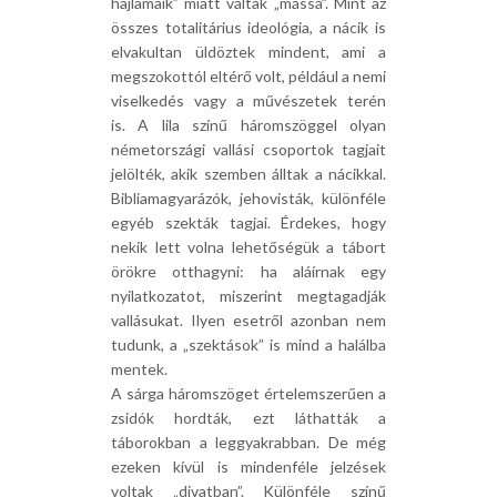
hajlamaik” miatt váltak „mássá”. Mint az
összes totalitárius ideológia, a nácik is
elvakultan üldöztek mindent, ami a
megszokottól eltérő volt, például a nemi
viselkedés vagy a művészetek terén
is. A lila színű háromszöggel olyan
németországi vallási csoportok tagjait
jelölték, akik szemben álltak a nácikkal.
Bibliamagyarázók, jehovisták, különféle
egyéb szekták tagjai. Érdekes, hogy
nekik lett volna lehetőségük a tábort
örökre otthagyni: ha aláírnak egy
nyilatkozatot, miszerint megtagadják
vallásukat. Ilyen esetről azonban nem
tudunk, a „szektások” is mind a halálba
mentek.
A sárga háromszöget értelemszerűen a
zsidók hordták, ezt láthatták a
táborokban a leggyakrabban. De még
ezeken kívül is mindenféle jelzések
voltak „divatban”. Különféle színű