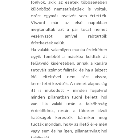
foglyok, akik az esetek többségében
különböző nemzetiségűek is voltak,
ezért egymás nyelvét sem értették.
Viszont már az első napokban
megtanulták azt a pár tucat német
vezényszót, amivel rabtartóik
érintkeztek velük.
Ha valakit valamilyen munka érdekében
egyik tömbből a másikba küldtek át
felügyelő kíséretében, annak a karjára
tetovált számot felírták, és ha a jelzett
idő elteltével nem tért vissza,
kerestetni kezdték. A német alaposság
itt is működött – minden fogolyról
minden pillanatban tudni kellett, hol
van. Ha valaki után a felsőbbség
érdeklődött, netán a táboron kívüli
hatóságok keresték, bármikor meg
tudták mondani, hogy az illető él-e még
vagy sem és ha igen, pillanatnyilag hol
található?