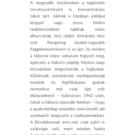
A megszállt területeken a legkisebb
törvénysértésért is koncentrációs
tábor járt. Akinek a házában például
lengyel vagy orosz földön
rádiókészüléket találtak, máris
elhurcolták, hisz rádiót birtokolni tilos
volt. Rengeteg kisebb-nagyobb
függelemsértésért is ez járt. Ily módon
a táborok népe sohasem fogyott meg,
egészen a háború végéig folyton nagy
létszámban dolgoztatták a foglyokat.
Kőbányák, szénbányák, mezőgazdasági
munkák és legfőképpen gyárak
termelése már csak úgy volt
elképzelhető – különösen 1942 után,
tehát a háború második felében – hogy
a gyakorlatilag semmibe sem kerülő rab
munkaerő dolgozott a hadiüzemekben.
A Birodalomnak erre már csak azért is
szüksége volt, mert minden hadra