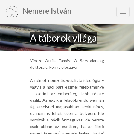
Nemere István
Toggl
navig
A táborok világa
Vincze Attila Tamás: A Sorstalanság
doktora c. könyv előszava
A német nemzetiszocialista ideológia –
vagyis a náci párt eszmei felépítménye
– szerint az emberiség több részre
oszlik. Az egyik a felsőbbrendű germán
faj, amelynél magasabban senki nincs,
és nem is lehet ezen a bolygón. Ide
sorolták a nácik önmagukat, de persze
csak abban az esetben, ha az illető
német (germán) személy fajilag „tiszta”