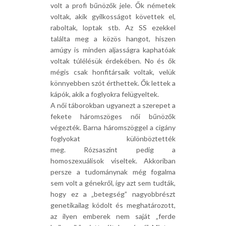
volt a profi bűnözők jele. Ők németek
voltak, akik gyilkosságot követtek el,
raboltak, loptak stb. Az SS ezekkel
találta meg a közös hangot, hiszen
amúgy is minden aljasságra kaphatóak
voltak túlélésük érdekében. No és ők
mégis csak honfitársaik voltak, velük
könnyebben szót érthettek. Ők lettek a
kápók, akik a foglyokra felügyeltek.
A női táborokban ugyanezt a szerepet a
fekete háromszöges női bűnözők
végezték. Barna háromszöggel a cigány
foglyokat különböztették
meg. Rózsaszínt pedig a
homoszexuálisok viseltek. Akkoriban
persze a tudománynak még fogalma
sem volt a génekről, így azt sem tudták,
hogy ez a „betegség” nagyobbrészt
genetikailag kódolt és meghatározott,
az ilyen emberek nem saját „ferde