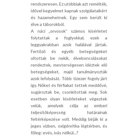
rendszeresen. Ez utóbbiak azt remélték,
idővel kegyelmet kapnak szolgálataikért
és hazamehetnek. Egy sem került ki
élve a táborokból.
A náci „orvosok” számos kísérletet
folytattak a foglyokkal, ezek a
leggyakrabban azok halálával jártak.
Fertőző és egyéb betegségeket
oltottak be nekik, élveboncolásokat
rendeztek, mesterségesen idéztek elő
betegségeket, majd tanulmányozták
azok lefolyását. Több tízezer fogoly járt
így. Nőket és férfiakat tettek meddővé,
sugároztak be, csonkítottak meg. Sok
esetben olyan kísérleteket végeztek
velük, amelyek célja az emberi
teljesítőképesség határainak
feltérképezése volt. Meddig bírják ki a
jeges vízben, oxigénritka légtérben, és
főleg: evés, ivás nélkül...?