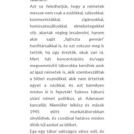
Azt se feledhetjük, hogy a németek
messze nem csak a zsidókkal, szlávokkal,
kommunistákkal, cigányokkal,
homoszexuálisokkal, elmebetegekkel
stb. akartak végleg leszámolni, hanem
akár saját „fajtiszta germán”
honfitársaikkal is, és ezt sokszor meg is
tették, ha úgy érezték, okuk van rá.
Mert hát koncentrációs és/vagy
megsemmisítő táborokba kerültek azok
az igazi németek is, akik szembeszálltak
a hitleri eszmékkel, akik nem értettek
egyet a nácikkal, és ezt bármilyen
módon ki is fejezték! Számos háború
utáni német politikus, pl. Adenauer
kancellár, Niemöller lelkész és mások
1945 előtt munkatáborokban
sínylődtek, és csodával határos módon
élték túl azokat az időket.
Egy-egy tábor valóságos város volt, és