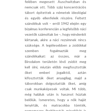
felében megesett Auschwitzban és
nemcsak ott. Több száz koncentrációs
tábort építettek a németek ideológiai
és egyéb ellenfeleik részére. Feltett
szándékuk volt – erről 1942 elején egy
bizalmas konferencián a legfelsőbb náci
vezetők számoltak be –, hogy mindenkit
kiirtanak, akire a náci rezsimnek nincs
szüksége. A legélesebben a zsidókkal
szemben fogalmazták meg
szándékaikat: az összes, már a
Birodalom területén lévő zsidót meg
kell ölni, miután előbb megfosztották
őket emberi jogaiktól, aztán
kifosztották őket anyagilag, majd a
táborokban dolgoztatták őket, amíg
csak munkaképesek voltak. Mi több,
még haláluk után is hasznot húztak
belőlük. Ismeretes, hogy a nők haját
lenyírták, és matracokba tömték,
nemegyszer (holt)testük zsiradékát is