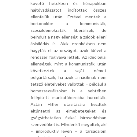
követő hetekben és hónapokban
hajtóvadászatot indítottak összes
ellenfelük után. Ezrével mentek a
börtönökbe a kommunisták,
szociáldemokraták, liberálisok, de
beindult a nagy ellenség, a zsidók elleni
áskálódás is. Akik ezenközben nem
hagyták el az országot, azok idővel a
rendszer foglyaivá lettek. Az ideológiai
ellenségek, mint a kommunisták, után
következtek a saját német
polgártársaik, ha azok a náciknak nem
tetsző életelveket vallottak – például a
homoszexuálisokat is a sebtében
felépített munkatáborokba hurcolták.
Aztán Hitler utasítására kezdték
eltűntetni az elmebetegeket és
gyógyíthatatlan fizikai károsodásban
szenvedőket is. Mindenkit megöltek, aki
– improduktív lévén – a társadalom