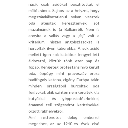
nácik csak zsidókat pusztítottak el
milliószámra. Sajnos az a helyzet, hogy
megszámlálhatatlanul sokan vesztek
oda ateisták, keresztények, sőt
muzulmánok is (a Balkánról). Nem is
annyira a vallás vagy a „faj” volt a
kritérium, hiszen angolszászokat is
hurcoltak ilyen táborokba. A sok zsidó
mellett igen sok katolikus lengyel lett
áldozattá, köztük több ezer pap és
főpap. Rengeteg protestáns hívő került
oda, éppúgy, mint pravoszláv orosz
hadifogoly katona, cigány. Európa talán
minden országából hurcoltak oda
foglyokat, akik szintén nem kerültek ki a
kutyákkal és géppuskafészkekkel,
árammal teli szögesdrót kerítésekkel
őrzött rabhelyekről.
Ami rettenetes dolog emberrel
megeshet, az az 1940-es évek első