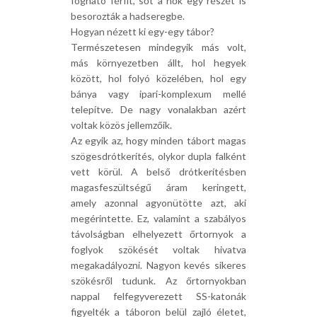
fogható férfit, sőt a nők egy részét is
besorozták a hadseregbe.
Hogyan nézett ki egy-egy tábor?
Természetesen mindegyik más volt,
más környezetben állt, hol hegyek
között, hol folyó közelében, hol egy
bánya vagy ipari-komplexum mellé
telepítve. De nagy vonalakban azért
voltak közös jellemzőik.
Az egyik az, hogy minden tábort magas
szögesdrótkerítés, olykor dupla falként
vett körül. A belső drótkerítésben
magasfeszültségű áram keringett,
amely azonnal agyonütötte azt, aki
megérintette. Ez, valamint a szabályos
távolságban elhelyezett őrtornyok a
foglyok szökését voltak hivatva
megakadályozni. Nagyon kevés sikeres
szökésről tudunk. Az őrtornyokban
nappal felfegyverezett SS-katonák
figyelték a táboron belül zajló életet,