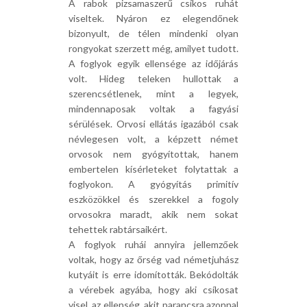
A rabok pizsamaszerű csíkos ruhát
viseltek. Nyáron ez elegendőnek
bizonyult, de télen mindenki olyan
rongyokat szerzett még, amilyet tudott.
A foglyok egyik ellensége az időjárás
volt. Hideg teleken hullottak a
szerencsétlenek, mint a legyek,
mindennaposak voltak a fagyási
sérülések. Orvosi ellátás igazából csak
névlegesen volt, a képzett német
orvosok nem gyógyítottak, hanem
embertelen kísérleteket folytattak a
foglyokon. A gyógyítás primitív
eszközökkel és szerekkel a fogoly
orvosokra maradt, akik nem sokat
tehettek rabtársaikért.
A foglyok ruhái annyira jellemzőek
voltak, hogy az őrség vad németjuhász
kutyáit is erre idomították. Bekódolták
a vérebek agyába, hogy aki csíkosat
visel, az ellenség, akit parancsra azonnal