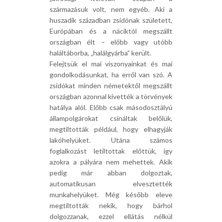
származásuk volt, nem egyéb. Aki a
huszadik században zsidónak született,
Európában és a náciktól megszállt
országban élt – előbb vagy utóbb
haláltáborba, „halálgyárba” került.
Felejtsük el mai viszonyainkat és mai
gondolkodásunkat, ha erről van szó. A
zsidókat minden németektől megszállt
országban azonnal kivették a törvények
hatálya alól. Előbb csak másodosztályú
állampolgárokat csináltak belőlük,
megtiltották például, hogy elhagyják
lakóhelyüket. Utána számos
foglalkozást letiltottak előttük, így
azokra a pályára nem mehettek. Akik
pedig már abban dolgoztak,
automatikusan elvesztették
munkahelyüket. Még később eleve
megtiltották nekik, hogy bárhol
dolgozzanak, ezzel ellátás nélkül