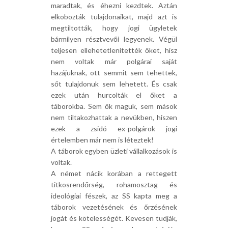
maradtak, és éhezni kezdtek. Aztán
elkobozták tulajdonaikat, majd azt is
megtiltották, hogy jogi ügyletek
bármilyen résztvevői legyenek. Végül
teljesen ellehetetlenítették őket, hisz
nem voltak már polgárai saját
hazájuknak, ott semmit sem tehettek,
sőt tulajdonuk sem lehetett. És csak
ezek után hurcolták el őket a
táborokba. Sem ők maguk, sem mások
nem tiltakozhattak a nevükben, hiszen
ezek a zsidó ex-polgárok jogi
értelemben már nem is léteztek!
A táborok egyben üzleti vállalkozások is
voltak.
A német nácik korában a rettegett
titkosrendőrség, rohamosztag és
ideológiai fészek, az SS kapta meg a
táborok vezetésének és őrzésének
jogát és kötelességét. Kevesen tudják,