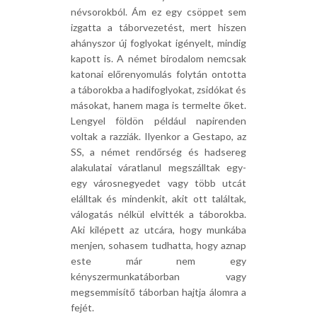
névsorokból. Ám ez egy csöppet sem
izgatta a táborvezetést, mert hiszen
ahányszor új foglyokat igényelt, mindig
kapott is. A német birodalom nemcsak
katonai előrenyomulás folytán ontotta
a táborokba a hadifoglyokat, zsidókat és
másokat, hanem maga is termelte őket.
Lengyel földön például napirenden
voltak a razziák. Ilyenkor a Gestapo, az
SS, a német rendőrség és hadsereg
alakulatai váratlanul megszálltak egy-
egy városnegyedet vagy több utcát
elálltak és mindenkit, akit ott találtak,
válogatás nélkül elvitték a táborokba.
Aki kilépett az utcára, hogy munkába
menjen, sohasem tudhatta, hogy aznap
este már nem egy
kényszermunkatáborban vagy
megsemmisítő táborban hajtja álomra a
fejét.