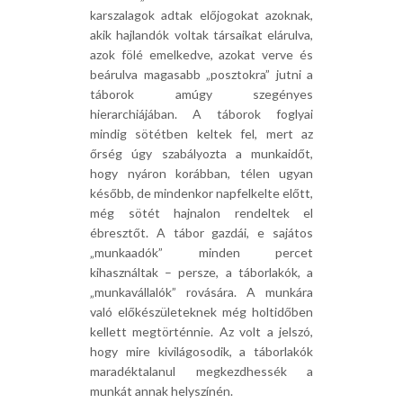
karszalagok adtak előjogokat azoknak,
akik hajlandók voltak társaikat elárulva,
azok fölé emelkedve, azokat verve és
beárulva magasabb „posztokra” jutni a
táborok amúgy szegényes
hierarchiájában. A táborok foglyai
mindig sötétben keltek fel, mert az
őrség úgy szabályozta a munkaidőt,
hogy nyáron korábban, télen ugyan
később, de mindenkor napfelkelte előtt,
még sötét hajnalon rendeltek el
ébresztőt. A tábor gazdái, e sajátos
„munkaadók” minden percet
kihasználtak – persze, a táborlakók, a
„munkavállalók” rovására. A munkára
való előkészületeknek még holtidőben
kellett megtörténnie. Az volt a jelszó,
hogy mire kivilágosodik, a táborlakók
maradéktalanul megkezdhessék a
munkát annak helyszínén.