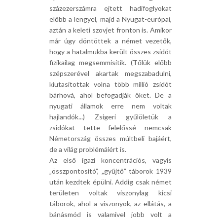
százezerszámra ejtett hadifoglyokat
előbb a lengyel, majd a Nyugat-európai,
aztán a keleti szovjet fronton is. Amikor
már úgy döntöttek a német vezetők,
hogy a hatalmukba került összes zsidót
fizikailag megsemmisítik. (Tőlük előbb
szépszerével akartak megszabadulni,
kiutasítottak volna több millió zsidót
bárhová, ahol befogadják őket. De a
nyugati államok erre nem voltak
hajlandók...) Zsigeri gyűlöletük a
zsidókat tette felelőssé nemcsak
Németország összes múltbeli bajáért,
de a világ problémáiért is.
Az első igazi koncentrációs, vagyis
„összpontosító”, „gyűjtő” táborok 1939
után kezdtek épülni. Addig csak német
területen voltak viszonylag kicsi
táborok, ahol a viszonyok, az ellátás, a
bánásmód is valamivel jobb volt a