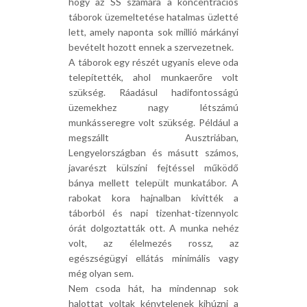
hogy az SS számára a koncentrációs
táborok üzemeltetése hatalmas üzletté
lett, amely naponta sok millió márkányi
bevételt hozott ennek a szervezetnek.
A táborok egy részét ugyanis eleve oda
telepítették, ahol munkaerőre volt
szükség. Ráadásul hadifontosságú
üzemekhez nagy létszámú
munkásseregre volt szükség. Például a
megszállt Ausztriában,
Lengyelországban és másutt számos,
javarészt külszíni fejtéssel működő
bánya mellett települt munkatábor. A
rabokat kora hajnalban kivitték a
táborból és napi tizenhat-tizennyolc
órát dolgoztatták ott. A munka nehéz
volt, az élelmezés rossz, az
egészségügyi ellátás minimális vagy
még olyan sem.
Nem csoda hát, ha mindennap sok
halottat voltak kénytelenek kihúzni a