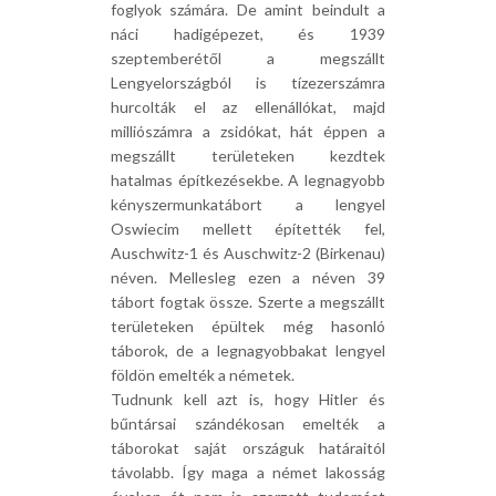
foglyok számára. De amint beindult a
náci hadigépezet, és 1939
szeptemberétől a megszállt
Lengyelországból is tízezerszámra
hurcolták el az ellenállókat, majd
milliószámra a zsidókat, hát éppen a
megszállt területeken kezdtek
hatalmas építkezésekbe. A legnagyobb
kényszermunkatábort a lengyel
Oswiecim mellett építették fel,
Auschwitz-1 és Auschwitz-2 (Birkenau)
néven. Mellesleg ezen a néven 39
tábort fogtak össze. Szerte a megszállt
területeken épültek még hasonló
táborok, de a legnagyobbakat lengyel
földön emelték a németek.
Tudnunk kell azt is, hogy Hitler és
bűntársai szándékosan emelték a
táborokat saját országuk határaitól
távolabb. Így maga a német lakosság