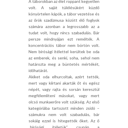
A táborokban az élet roppant kegyetlen
volt. A saját túlélésükért küzdő
könyörtelen kápók, a tábor vezetése és
az őrök szadizmusa között élő foglyok
számára azonban a legrosszabb az a
tudat volt, hogy nincs szabadulás. Bár
persze mindnyájan ezt remélték. A
koncentrációs tábor nem börtön volt.
Nem bírósági ítélettel kerültek be oda
az emberek, és senki, soha, sehol nem
határozta meg a büntetés mértékét,
időhatárát.
Akiket oda elhurcoltak, azért tették,
mert vagy kiirtani akarták őt és egész
népét, vagy rajta és sorsán keresztül
megfélemlíteni másokat, vagy mert
olcsó munkaerőre volt szükség. Az első
kategóriába tartozott minden zsidó –
számukra nem volt szabadulás, bár
sokáig ezzel is hitegették őket. Az ő
„bírósági ítéletük” csupán a