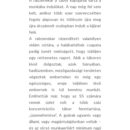
A rabzenekar a tábor kapujánál várta a
munkába indulókat. A nap még fel sem
kelt, amikor több ezer szerencsétlen
fogoly alaposan és többször újra meg
újra átszámolt oszlopban indult a kijárat
felé.
A rabzenekar rázendített valamilyen
vidám nótára, a halálraítéltek csapata
pedig ismét nekivágott, hogy túléljen
egy rettenetes napot. Akik a táboron
kívül dolgoztak, azok bányában,
hadiüzemben, mezőgazdasági területen
végeztek embertelen és még egy
egészséges, ereje teljében lévő
embernek is túl kemény munkát.
Említettük már, hogy az SS számára
remek üzlet volt a több száz
koncentrációs tábor fenntartása,
„üzemeltetése”. A gyárak ugyanis vagy
állami, vagy magántulajdonban voltak –
és az olcsó munkaerőért minimum napi