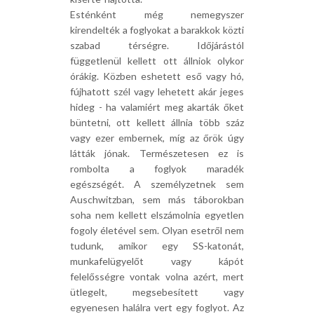
Esténként még nemegyszer
kirendelték a foglyokat a barakkok közti
szabad térségre. Időjárástól
függetlenül kellett ott állniok olykor
órákig. Közben eshetett eső vagy hó,
fújhatott szél vagy lehetett akár jeges
hideg - ha valamiért meg akarták őket
büntetni, ott kellett állnia több száz
vagy ezer embernek, míg az őrök úgy
látták jónak. Természetesen ez is
rombolta a foglyok maradék
egészségét. A személyzetnek sem
Auschwitzban, sem más táborokban
soha nem kellett elszámolnia egyetlen
fogoly életével sem. Olyan esetről nem
tudunk, amikor egy SS-katonát,
munkafelügyelőt vagy kápót
felelősségre vontak volna azért, mert
ütlegelt, megsebesített vagy
egyenesen halálra vert egy foglyot. Az