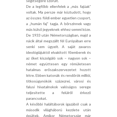
segítségére szorult.
De a legfőbb ellenfelek a „más fajúak”
voltak. Ma persze már köztudott, hogy
az összes földi ember egyetlen csoport,
a „humán faj” tagja. A bőrszínnek vagy
más külső jegyeknek ehhez semmi köze.
De 1933 után Németországban, majd a
nácik által megszállt fél Európában erre
senki sem ügyelt. A saját zavaros
ideológiájuktól elvakított főemberek és
az őket kiszolgáló sok – nagyon sok –
német együttesen egy rémületesen
hatalmas erőszakszervezetet hozott
létre. Ebben katonák és rendőrök milliói,
titkosügynökök százezrei, városi és
falusi hivatalnokok valóságos serege
teljesítette a felülről érkező
parancsokat.
A későbbi haláltáborok igazából csak a
második világháború kezdete után
épültek. Amikor Németország már