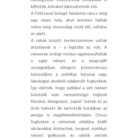
kifőzték, bőrüket kikészítették stb.
A Föld nevű bolygó felületén nincs még
egy olyan hely, ahol ennyien haltak
volna meg viszonylag rövid idő, néhány
év alatt.
A rabok között természetesen voltak
ártatlanok is – a legtöbb az volt. A
németek ördögi módon egybezsúfolták
a saját német, és a megszállt
országokban elfogott köztörvényes
bűnözőiket a politikai, katonai vagy
ideológiai okokból odakerült foglyokkal.
Így elérték, hogy például a piti német
bűnözők más nemzetiségű foglyok
főnökei, felvigyázói, „kápói” lettek és az
őrök helyett ők tartották kordában az
amúgy is megfélemlítetteket. Orosz
foglyokat a németek oldalára átállt
ukránokkal őriztettek, lengyel zsidókat
német gyilkosok és rablók vertek