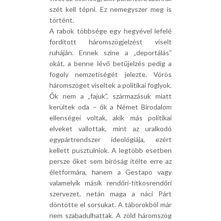
szét kell tépni. Ez nemegyszer meg is
történt.
A rabok többsége egy hegyével lefelé
fordított háromszögjelzést viselt
ruháján. Ennek színe a „deportálás”
okát, a benne lévő betűjelzés pedig a
fogoly nemzetiségét jelezte. Vörös
háromszöget viseltek a politikai foglyok.
Ők nem a „fajuk”, származásuk miatt
kerültek oda – ők a Német Birodalom
ellenségei voltak, akik más politikai
elveket vallottak, mint az uralkodó
egypártrendszer ideológiája, ezért
kellett pusztulniok. A legtöbb esetben
persze őket sem bíróság ítélte erre az
életformára, hanem a Gestapo vagy
valamelyik másik rendőri-titkosrendőri
szervezet, netán maga a náci Párt
döntötte el sorsukat. A táborokból már
nem szabadulhattak. A zöld háromszög