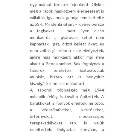
egy márkát fizettek fejenként. Olykor
még a rabok napközbeni élelmezését is
vállalták, így annak gondja sem terhelte
az SS-t. Mindenki jól járt – kivéve persze
a foglyokat – mert ilyen olcsó
munkaerőt a gyárosok sehol nem
kaphattak. Igaz, őrizni kellett őket, és
nem voltak jó erőben – de elvégezték,
amire más munkaerő akkor már nem
akadt a Birodalomban. Sok fogolynak a
táborok területén biztosítottak
munkát, hiszen ott is bonyolult
kiszolgáló rendszer működött.
A táborok többségét még 1944
második feléig is tovább építették. A
barakkokat is foglyok emelték, mi több,
a véderőműveket, kerítéseket,
őrtornyokat, mesterséges
terepakadályokat stb. is velük
emeltették. Dolgoztak konyhán, a