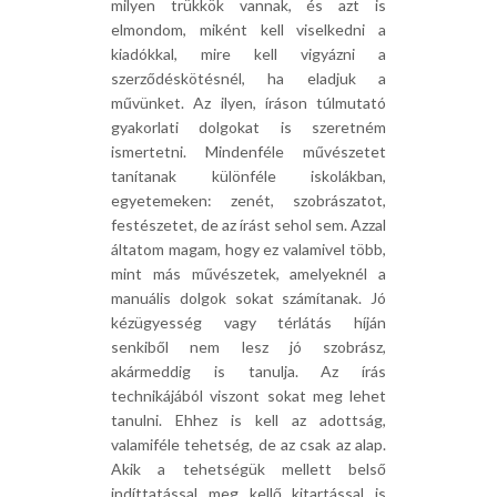
milyen trükkök vannak, és azt is
elmondom, miként kell viselkedni a
kiadókkal, mire kell vigyázni a
szerződéskötésnél, ha eladjuk a
művünket. Az ilyen, íráson túlmutató
gyakorlati dolgokat is szeretném
ismertetni. Mindenféle művészetet
tanítanak különféle iskolákban,
egyetemeken: zenét, szobrászatot,
festészetet, de az írást sehol sem. Azzal
áltatom magam, hogy ez valamivel több,
mint más művészetek, amelyeknél a
manuális dolgok sokat számítanak. Jó
kézügyesség vagy térlátás híján
senkiből nem lesz jó szobrász,
akármeddig is tanulja. Az írás
technikájából viszont sokat meg lehet
tanulni. Ehhez is kell az adottság,
valamiféle tehetség, de az csak az alap.
Akik a tehetségük mellett belső
indíttatással meg kellő kitartással is