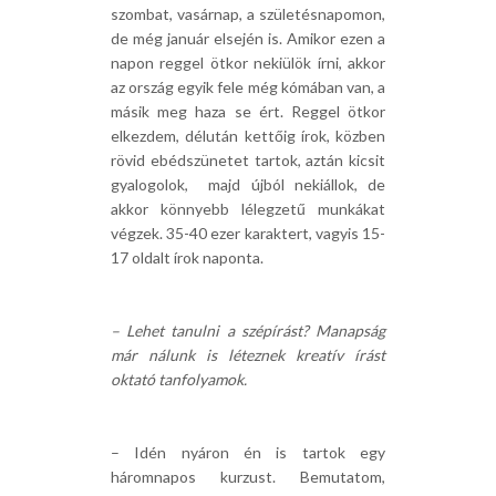
szombat, vasárnap, a születésnapomon,
de még január elsején is. Amikor ezen a
napon reggel ötkor nekiülök írni, akkor
az ország egyik fele még kómában van, a
másik meg haza se ért. Reggel ötkor
elkezdem, délután kettőig írok, közben
rövid ebédszünetet tartok, aztán kicsit
gyalogolok, majd újból nekiállok, de
akkor könnyebb lélegzetű munkákat
végzek. 35-40 ezer karaktert, vagyis 15-
17 oldalt írok naponta.
– Lehet tanulni a szépírást? Manapság
már nálunk is léteznek kreatív írást
oktató tanfolyamok.
– Idén nyáron én is tartok egy
háromnapos kurzust. Bemutatom,