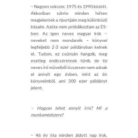
– Nagyon sokszor, 1975 és 1990 között.
Akkoriban szinte minden héten
megjelentek a riportjaim meg különböző
írásaim. Azóta nem próbálkoztam az ÉS-
ben. Az igen neves magyar írók –
neveket nem mondanék – könyvei
legfeljebb 2-3 ezer példányban kelnek
el. Tudom, ez csúnyán hangzik, meg
esetleg öndicséretnek tűnik, de tíz
neves író műveiből összesen nem adnak
el annyit egy évben, mint az én
könyveimből, ami 300 ezer példányt
jelent.
– Hogyan lehet ennyit írni? Mi a
munkamódszere?
– 46 év óta minden áldott nap írok,