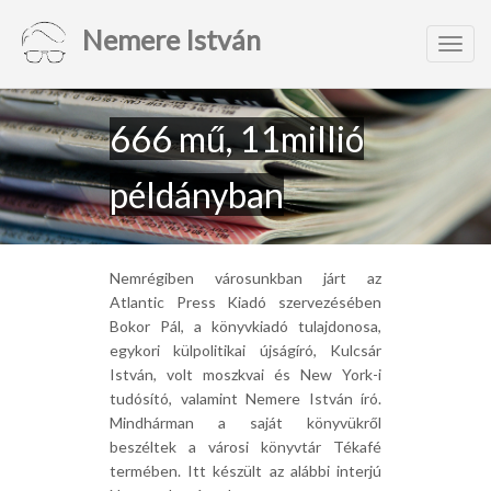
Nemere István
Toggl
navig
666 mű, 11millió
példányban
Nemrégiben városunkban járt az
Atlantic Press Kiadó szervezésében
Bokor Pál, a könyvkiadó tulajdonosa,
egykori külpolitikai újságíró, Kulcsár
István, volt moszkvai és New York-i
tudósító, valamint Nemere István író.
Mindhárman a saját könyvükről
beszéltek a városi könyvtár Tékafé
termében. Itt készült az alábbi interjú