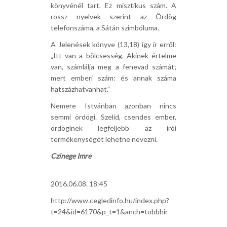
könyvénél tart. Ez misztikus szám. A
rossz nyelvek szerint az Ördög
telefonszáma, a Sátán szimbóluma.
A Jelenések könyve (13,18) így ír erről:
„Itt van a bölcsesség. Akinek értelme
van, számlálja meg a fenevad számát;
mert emberi szám: és annak száma
hatszázhatvanhat.”
Nemere Istvánban azonban nincs
semmi ördögi. Szelíd, csendes ember,
ördöginek legfeljebb az írói
termékenységét lehetne nevezni.
Czinege Imre
2016.06.08. 18:45
http://www.cegledinfo.hu/index.php?
t=24&id=6170&p_t=1&anch=tobbhir