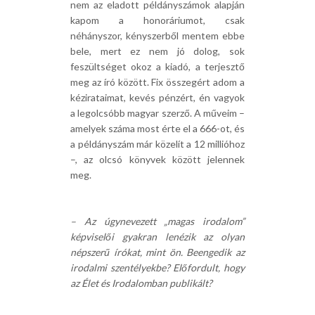
nem az eladott példányszámok alapján
kapom a honoráriumot, csak
néhányszor, kényszerből mentem ebbe
bele, mert ez nem jó dolog, sok
feszültséget okoz a kiadó, a terjesztő
meg az író között. Fix összegért adom a
kézirataimat, kevés pénzért, én vagyok
a legolcsóbb magyar szerző. A műveim –
amelyek száma most érte el a 666-ot, és
a példányszám már közelít a 12 millióhoz
–, az olcsó könyvek között jelennek
meg.
– Az úgynevezett „magas irodalom”
képviselői gyakran lenézik az olyan
népszerű írókat, mint ön. Beengedik az
irodalmi szentélyekbe? Előfordult, hogy
az Élet és Irodalomban publikált?