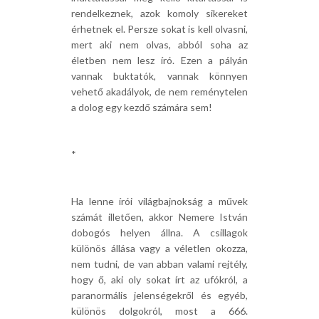
rendelkeznek, azok komoly sikereket
érhetnek el. Persze sokat is kell olvasni,
mert aki nem olvas, abból soha az
életben nem lesz író. Ezen a pályán
vannak buktatók, vannak könnyen
vehető akadályok, de nem reménytelen
a dolog egy kezdő számára sem!
*
Ha lenne írói világbajnokság a művek
számát illetően, akkor Nemere István
dobogós helyen állna. A csillagok
különös állása vagy a véletlen okozza,
nem tudni, de van abban valami rejtély,
hogy ő, aki oly sokat írt az ufókról, a
paranormális jelenségekről és egyéb,
különös dolgokról, most a 666.