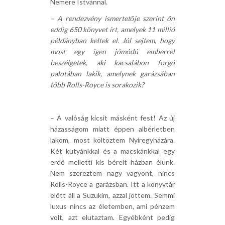
Nemere Istvánnal.
– A rendezvény ismertetője szerint ön
eddig 650 könyvet írt, amelyek 11 millió
példányban keltek el. Jól sejtem, hogy
most egy igen jómódú emberrel
beszélgetek, aki kacsalábon forgó
palotában lakik, amelynek garázsában
több Rolls-Royce is sorakozik?
– A valóság kicsit másként fest! Az új
házasságom miatt éppen albérletben
lakom, most költöztem Nyíregyházára.
Két kutyánkkal és a macskánkkal egy
erdő melletti kis bérelt házban élünk.
Nem szereztem nagy vagyont, nincs
Rolls-Royce a garázsban. Itt a könyvtár
előtt áll a Suzukim, azzal jöttem. Semmi
luxus nincs az életemben, ami pénzem
volt, azt elutaztam. Egyébként pedig